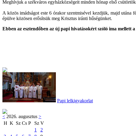
Meghívjuk a székváros egyházközségeit minden hónap első csütörtöké
A közös imádságot este 6 órakor szentmisével kezdjük, majd utána f
épülve közösen erősítsük meg Krisztus iránti hűségünket.
Ebben az esztendőben az új papi hivatásokért szóló ima mellett a
Papi lelkigyakorlat
<
2026. augusztus
>
H
K
Sz
Cs
P
Sz
V
1
2