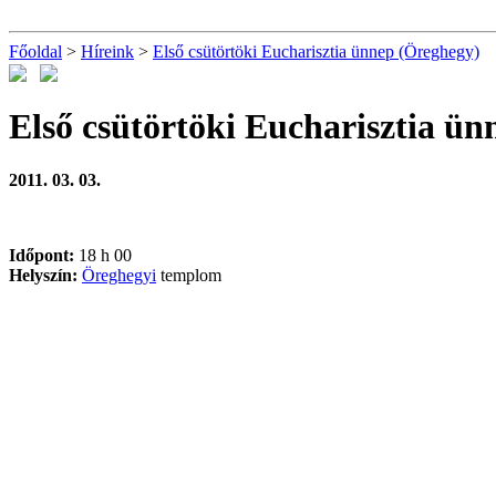
Főoldal
>
Híreink
>
Első csütörtöki Eucharisztia ünnep (Öreghegy)
Első csütörtöki Eucharisztia ü
2011. 03. 03.
Időpont:
18 h 00
Helyszín:
Öreghegyi
templom