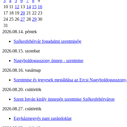
3
4
5
6
7
8
9
10
11
12
13
14
15
16
17
18
19
20
21
22
23
24
25
26
27
28
29
30
31
2026.08.14. péntek
Székesfehérvár fogadalmi szentmiséje
2026.08.15. szombat
Nagyboldogasszony ünnep - szentmise
2026.08.16. vasárnap
Szentmise és jegyesek megáldása az Ercsi Nagyboldogasszony
2026.08.20. csütörtök
Szent István király ünnepén szentmise Székesfehérváron
2026.08.27. csütörtök
Egyházmegyés papi zarándoklat