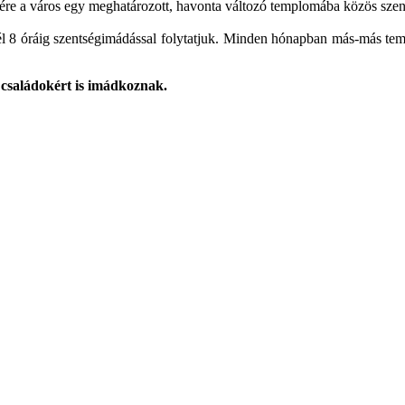
re a város egy meghatározott, havonta változó templomába közös szent
él 8 óráig szentségimádással folytatjuk. Minden hónapban más-más temp
 családokért is imádkoznak.