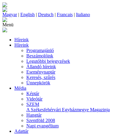
Magyar
|
English
|
Deutsch
|
Francais
|
Italiano
Menü
Híreink
Híreink
Programajánló
Beszámolóink
Legutóbbi bejegyzések
Állandó híreink
Eseménynaptár
Keresés, szűrés
Ünnepkörök
Média
Képtár
Videótár
SZEM
A Székesfehérvári Egyházmegye Magazinja
Hangtár
Szentföld 2008
Napi evangélium
Adattár