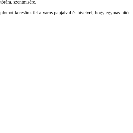
órára, szentmisére.
lomot keresünk fel a város papjaival és híveivel, hogy egymás hitén