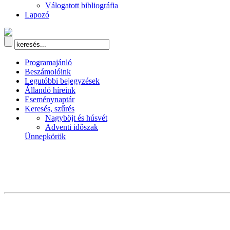
Válogatott bibliográfia
Lapozó
Programajánló
Beszámolóink
Legutóbbi bejegyzések
Állandó híreink
Eseménynaptár
Keresés, szűrés
Nagyböjt és húsvét
Adventi időszak
Ünnepkörök