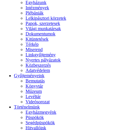
Egyházunk
Intézmények
Plébániák
Lelkipásztori körzetek
Papok, szerzetesek
Világi munkatársak
Dokumentumok
Kitüntetések
Térkép
Miserend
Linkgyűjtemény
Nyertes pályázatok
Közbeszerzés
Adatvédelem
Gyűjteményeink
Bemutatás
Könyvtár
Múzeum
Levéltár
Videósorozat
Történelmünk
Egyházmegyénk
Püspökök
Segédpüspökök
Hitvallóink