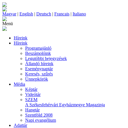
Magyar
|
English
|
Deutsch
|
Francais
|
Italiano
Menü
Híreink
Híreink
Programajánló
Beszámolóink
Legutóbbi bejegyzések
Állandó híreink
Eseménynaptár
Keresés, szűrés
Ünnepkörök
Média
Képtár
Videótár
SZEM
A Székesfehérvári Egyházmegye Magazinja
Hangtár
Szentföld 2008
Napi evangélium
Adattár