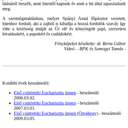
látásáról beszélt, amit Istentől kapunk és amit a hit által tapasztalunk
meg.
A szentségimádásban, melyet Spányi Antal főpásztor vezetett,
Istenhez fordult, aki a zajból is kihallja a hozzá fordulók szavát; így
vitte a közösség imáját az Úr elé és könyörgött papi, szerzetesi
hivatásokért, a papokért és családokért.
Fényképeket készítette: dr. Berta
Gábor
Videó: - BPK és Somogyi Tamás -
Korábbi évek beszámolói:
Első csütörtöki Eucharisztia ünnep
- beszámoló
2006.03.02.
Első csütörtöki Eucharisztia ünnep
- beszámoló
2007.03.01.
Első csütörtöki Eucharisztia ünnep (Öreghegy)
- beszámoló
2009.03.05.