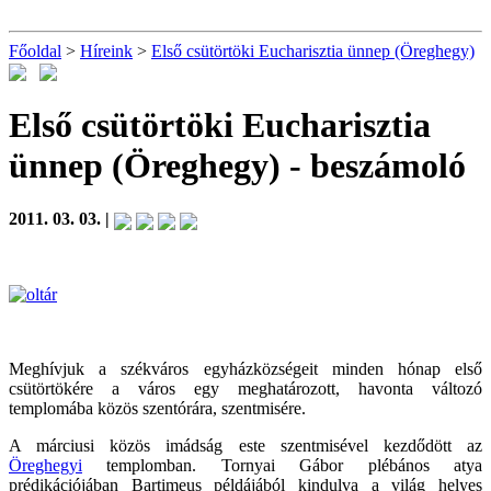
Főoldal
>
Híreink
>
Első csütörtöki Eucharisztia ünnep (Öreghegy)
Első csütörtöki Eucharisztia
ünnep (Öreghegy)
- beszámoló
2011. 03. 03. |
Meghívjuk a székváros egyházközségeit minden hónap első
csütörtökére a város egy meghatározott, havonta változó
templomába közös szentórára, szentmisére.
A márciusi közös imádság este szentmisével kezdődött az
Öreghegyi
templomban. Tornyai Gábor plébános atya
prédikációjában Bartimeus példájából kindulva a világ helyes