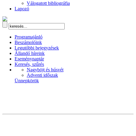
Válogatott bibliográfia
Lapozó
Programajánló
Beszámolóink
Legutóbbi bejegyzések
Állandó híreink
Eseménynaptár
Keresés, szűrés
Nagyböjt és húsvét
Adventi időszak
Ünnepkörök