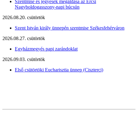
Szentmise és jegyesek megáldása az Ercsi
Nagyboldogasszony-napi búcsún
2026.08.20. csütörtök
Szent István király ünnepén szentmise Székesfehérváron
2026.08.27. csütörtök
Egyházmegyés papi zarándoklat
2026.09.03. csütörtök
Első csütörtöki Eucharisztia ünnep (Ciszterci)