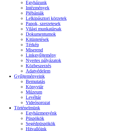
Egyházunk
Intézmények
Plébániák
Lelkipásztori körzetek
Papok, szerzetesek
Világi munkatársak
Dokumentumok
Kitüntetések
Térkép
Miserend
Linkgyűjtemény
Nyertes pályázatok
Közbeszerzés
Adatvédelem
Gyűjteményeink
Bemutatás
Könyvtár
Múzeum
Levéltár
Videósorozat
Történelmünk
Egyházmegyénk
Püspökök
Segédpüspökök
Hitvallóink