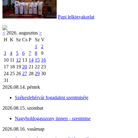
Papi lelkigyakorlat
<
2026. augusztus
>
H
K
Sz
Cs
P
Sz
V
1
2
3
4
5
6
7
8
9
10
11
12
13
14
15
16
17
18
19
20
21
22
23
24
25
26
27
28
29
30
31
2026.08.14. péntek
Székesfehérvár fogadalmi szentmiséje
2026.08.15. szombat
Nagyboldogasszony ünnep - szentmise
2026.08.16. vasárnap