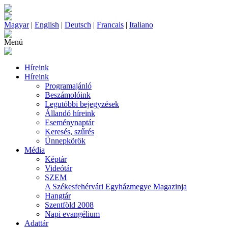
Magyar
|
English
|
Deutsch
|
Francais
|
Italiano
Menü
Híreink
Híreink
Programajánló
Beszámolóink
Legutóbbi bejegyzések
Állandó híreink
Eseménynaptár
Keresés, szűrés
Ünnepkörök
Média
Képtár
Videótár
SZEM
A Székesfehérvári Egyházmegye Magazinja
Hangtár
Szentföld 2008
Napi evangélium
Adattár