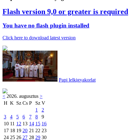
Flash version 9,0 or greater is required
You have no flash plugin installed
Click here to download latest version
Papi lelkigyakorlat
<
2026. augusztus
>
H
K
Sz
Cs
P
Sz
V
1
2
3
4
5
6
7
8
9
10
11
12
13
14
15
16
17
18
19
20
21
22
23
24
25
26
27
28
29
30