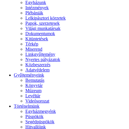
Egyházunk
Intézmények
Plébániák
Lelkipásztori körzetek
Papok, szerzetesek
Világi munkatársak
Dokumentumok
Kitüntetések
Térkép
Miserend
Linkgyűjtemény
Nyertes pályázatok
Közbeszerzés
Adatvédelem
Gyűjteményeink
Bemutatás
Könyvtár
Múzeum
Levéltár
Videósorozat
Történelmünk
Egyházmegyénk
Püspökök
Segédpüspökök
Hitvallóink