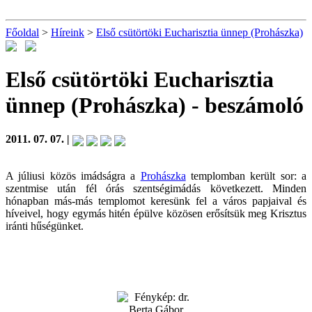
Főoldal
>
Híreink
>
Első csütörtöki Eucharisztia ünnep (Prohászka)
Első csütörtöki Eucharisztia
ünnep (Prohászka)
- beszámoló
2011. 07. 07. |
A júliusi közös imádságra a
Prohászka
templomban került sor: a
szentmise után fél órás szentségimádás következett. Minden
hónapban más-más templomot keresünk fel a város papjaival és
híveivel, hogy egymás hitén épülve közösen erősítsük meg Krisztus
iránti hűségünket.