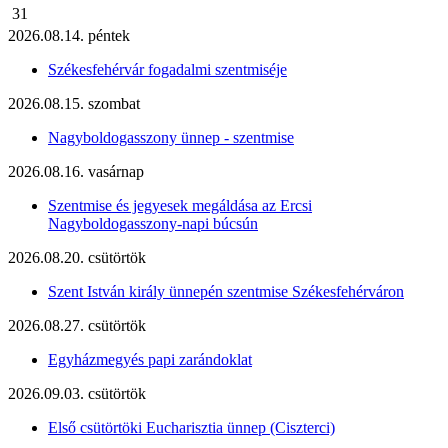
31
2026.08.14. péntek
Székesfehérvár fogadalmi szentmiséje
2026.08.15. szombat
Nagyboldogasszony ünnep - szentmise
2026.08.16. vasárnap
Szentmise és jegyesek megáldása az Ercsi
Nagyboldogasszony-napi búcsún
2026.08.20. csütörtök
Szent István király ünnepén szentmise Székesfehérváron
2026.08.27. csütörtök
Egyházmegyés papi zarándoklat
2026.09.03. csütörtök
Első csütörtöki Eucharisztia ünnep (Ciszterci)