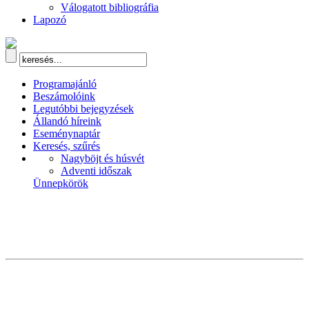
Válogatott bibliográfia
Lapozó
Programajánló
Beszámolóink
Legutóbbi bejegyzések
Állandó híreink
Eseménynaptár
Keresés, szűrés
Nagyböjt és húsvét
Adventi időszak
Ünnepkörök