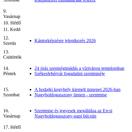
9.
Vasárnap
10. Hétfő
11. Kedd
12.
Kántorképzésre jelentkezés 2026
Szerda
13.
Csütörtök
14.
24 órás szentségimádás a vízivárosi templomban
Péntek
Székesfehérvár fogadalmi szentmiséje
15.
A bodajki kegyhely kiemelt ünnepei 2026-ban
Szombat
Nagyboldogasszony ünnep - szentmise
16.
Szentmise és jegyesek megáldása az Ercsi
Vasárnap
Nagyboldogasszony-napi búcsún
17. Hétfő