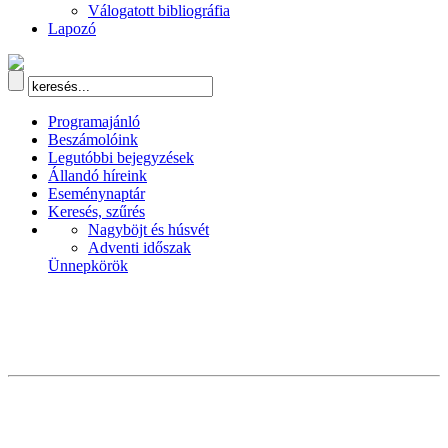
Válogatott bibliográfia
Lapozó
Programajánló
Beszámolóink
Legutóbbi bejegyzések
Állandó híreink
Eseménynaptár
Keresés, szűrés
Nagyböjt és húsvét
Adventi időszak
Ünnepkörök