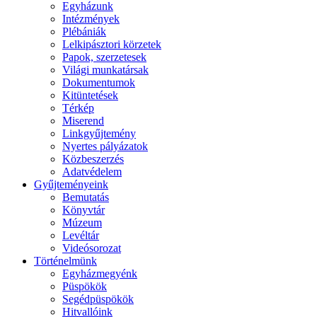
Egyházunk
Intézmények
Plébániák
Lelkipásztori körzetek
Papok, szerzetesek
Világi munkatársak
Dokumentumok
Kitüntetések
Térkép
Miserend
Linkgyűjtemény
Nyertes pályázatok
Közbeszerzés
Adatvédelem
Gyűjteményeink
Bemutatás
Könyvtár
Múzeum
Levéltár
Videósorozat
Történelmünk
Egyházmegyénk
Püspökök
Segédpüspökök
Hitvallóink