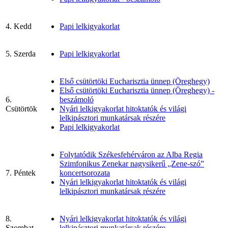
4. Kedd
Papi lelkigyakorlat
5. Szerda
Papi lelkigyakorlat
Első csütörtöki Eucharisztia ünnep (Öreghegy)
Első csütörtöki Eucharisztia ünnep (Öreghegy) -
6.
beszámoló
Csütörtök
Nyári lelkigyakorlat hitoktatók és világi
lelkipásztori munkatársak részére
Papi lelkigyakorlat
Folytatódik Székesfehérváron az Alba Regia
Szimfonikus Zenekar nagysikerű „Zene-szó”
7. Péntek
koncertsorozata
Nyári lelkigyakorlat hitoktatók és világi
lelkipásztori munkatársak részére
8.
Nyári lelkigyakorlat hitoktatók és világi
Szombat
lelkipásztori munkatársak részére