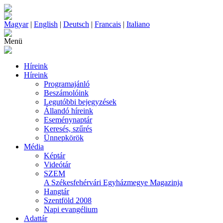
Magyar
|
English
|
Deutsch
|
Francais
|
Italiano
Menü
Híreink
Híreink
Programajánló
Beszámolóink
Legutóbbi bejegyzések
Állandó híreink
Eseménynaptár
Keresés, szűrés
Ünnepkörök
Média
Képtár
Videótár
SZEM
A Székesfehérvári Egyházmegye Magazinja
Hangtár
Szentföld 2008
Napi evangélium
Adattár