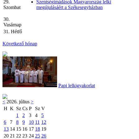
29.
Szentségimádások Magyarország lelki
Szombat
megújulásáért a Székesegyházban
30.
Vasárnap
31. Hétfő
Következő hónap
Papi lelkigyakorlat
<
2026. július
>
H
K
Sz
Cs
P
Sz
V
1
2
3
4
5
6
7
8
9
10
11
12
13
14
15
16
17
18
19
20
21
22
23
24
25
26