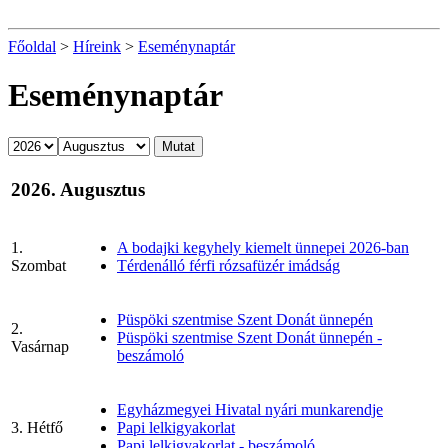
Főoldal
>
Híreink
>
Eseménynaptár
Eseménynaptár
2026. Augusztus
1.
A bodajki kegyhely kiemelt ünnepei 2026-ban
Szombat
Térdenálló férfi rózsafüzér imádság
Püspöki szentmise Szent Donát ünnepén
2.
Püspöki szentmise Szent Donát ünnepén -
Vasárnap
beszámoló
Egyházmegyei Hivatal nyári munkarendje
3. Hétfő
Papi lelkigyakorlat
Papi lelkigyakorlat - beszámoló