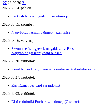
27
28
29
30
31
2026.08.14. péntek
Székesfehérvár fogadalmi szentmiséje
2026.08.15. szombat
Nagyboldogasszony ünnep - szentmise
2026.08.16. vasárnap
Szentmise és jegyesek megáldása az Ercsi
Nagyboldogasszony-napi búcsún
2026.08.20. csütörtök
Szent István király ünnepén szentmise Székesfehérváron
2026.08.27. csütörtök
Egyházmegyés papi zarándoklat
2026.09.03. csütörtök
Első csütörtöki Eucharisztia ünnep (Ciszterci)