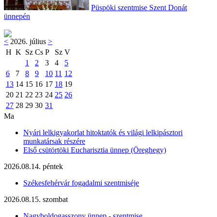
Püspöki szentmise Szent Donát
ünnepén
<
2026. július
>
H
K
Sz
Cs
P
Sz
V
1
2
3
4
5
6
7
8
9
10
11
12
13
14
15
16
17
18
19
20
21
22
23
24
25
26
27
28
29
30
31
Ma
Nyári lelkigyakorlat hitoktatók és világi lelkipásztori
munkatársak részére
Első csütörtöki Eucharisztia ünnep (Öreghegy)
2026.08.14. péntek
Székesfehérvár fogadalmi szentmiséje
2026.08.15. szombat
Nagyboldogasszony ünnep - szentmise