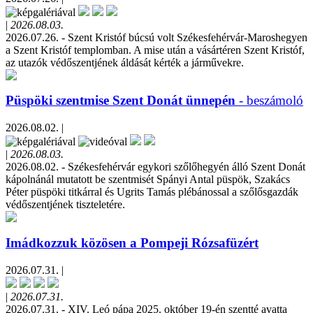
|
2026.08.03.
2026.07.26. - Szent Kristóf búcsú volt Székesfehérvár-Maroshegyen
a Szent Kristóf templomban. A mise után a vásártéren Szent Kristóf,
az utazók védőszentjének áldását kérték a járművekre.
Püspöki szentmise Szent Donát ünnepén
- beszámoló
2026.08.02. |
|
2026.08.03.
2026.08.02. - Székesfehérvár egykori szőlőhegyén álló Szent Donát
kápolnánál mutatott be szentmisét Spányi Antal püspök, Szakács
Péter püspöki titkárral és Ugrits Tamás plébánossal a szőlősgazdák
védőszentjének tiszteletére.
Imádkozzuk közösen a Pompeji Rózsafüzért
2026.07.31. |
|
2026.07.31.
2026.07.31. - XIV. Leó pápa 2025. október 19-én szentté avatta