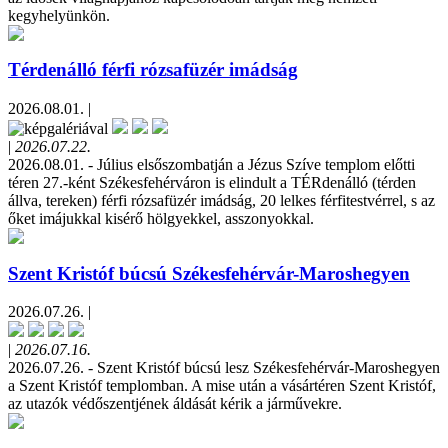
kegyhelyünkön.
Térdenálló férfi rózsafüzér imádság
2026.08.01. |
|
2026.07.22.
2026.08.01. - Július elsőszombatján a Jézus Szíve templom előtti
téren 27.-ként Székesfehérváron is elindult a TÉRdenálló (térden
állva, tereken) férfi rózsafüzér imádság, 20 lelkes férfitestvérrel, s az
őket imájukkal kisérő hölgyekkel, asszonyokkal.
Szent Kristóf búcsú Székesfehérvár-Maroshegyen
2026.07.26. |
|
2026.07.16.
2026.07.26. - Szent Kristóf búcsú lesz Székesfehérvár-Maroshegyen
a Szent Kristóf templomban. A mise után a vásártéren Szent Kristóf,
az utazók védőszentjének áldását kérik a járművekre.