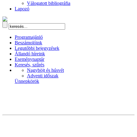
Válogatott bibliográfia
Lapozó
Programajánló
Beszámolóink
Legutóbbi bejegyzések
Állandó híreink
Eseménynaptár
Keresés, szűrés
Nagyböjt és húsvét
Adventi időszak
Ünnepkörök