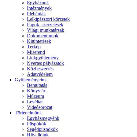
Egyházunk
Intézmények
Plébániák
Lelkipásztori körzetek
Papok, szerzetesek
Világi munkatársak
Dokumentumok
Kitüntetések
Térkép
Miserend
Linkgyűjtemény
Nyertes pályázatok
Közbeszerzés
Adatvédelem
Gyűjteményeink
Bemutatás
Könyvtár
Múzeum
Levéltár
Videósorozat
Történelmünk
Egyházmegyénk
Püspökök
Segédpüspökök
Hitvallóink