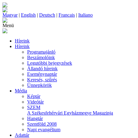
Magyar
|
English
|
Deutsch
|
Francais
|
Italiano
Menü
Híreink
Híreink
Programajánló
Beszámolóink
Legutóbbi bejegyzések
Állandó híreink
Eseménynaptár
Keresés, szűrés
Ünnepkörök
Média
Képtár
Videótár
SZEM
A Székesfehérvári Egyházmegye Magazinja
Hangtár
Szentföld 2008
Napi evangélium
Adattár