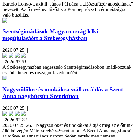
Bartolo Longo-t, akit II. János Pál pápa a „Rózsafüzér apostolának”
nevezett. Az ő nevéhez fűződik a Pompeji rózsafüzér imádságra
való buzdítás.
Szentségimádások Magyarország lelki
megújulásáért a Székesegyházban
2026.07.25. |
|
2026.07.31.
A Székesegyházban engesztelő Szentségimádásokon imádkozzunk
családjainkért és országunk védelméért.
Nagyszülőkre és unokákra száll az áldás a Szent
Anna nagybúcsún Szentkúton
2026.07.25. |
|
2026.07.22.
2026.07.25-26. - Nagyszülöket és unokáikat áldják meg az előttünk
álló hétvégén Mátraverebély-Szentkúton. A Szent Anna nagybúcsút
az idősek világnapjához kapcsolódóan tartják meg nemzeti