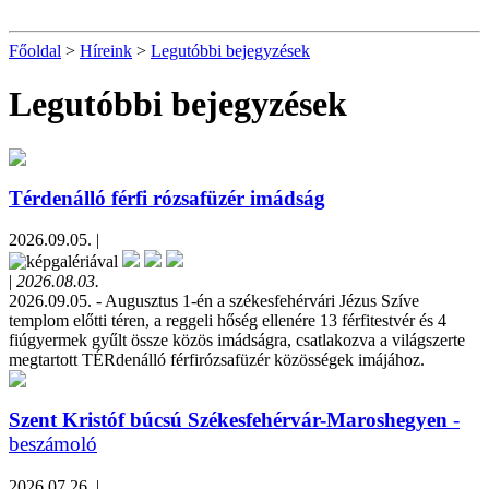
Főoldal
>
Híreink
>
Legutóbbi bejegyzések
Legutóbbi bejegyzések
Térdenálló férfi rózsafüzér imádság
2026.09.05. |
|
2026.08.03.
2026.09.05. - Augusztus 1-én a székesfehérvári Jézus Szíve
templom előtti téren, a reggeli hőség ellenére 13 férfitestvér és 4
fiúgyermek gyűlt össze közös imádságra, csatlakozva a világszerte
megtartott TÉRdenálló férfirózsafüzér közösségek imájához.
Szent Kristóf búcsú Székesfehérvár-Maroshegyen
-
beszámoló
2026.07.26. |