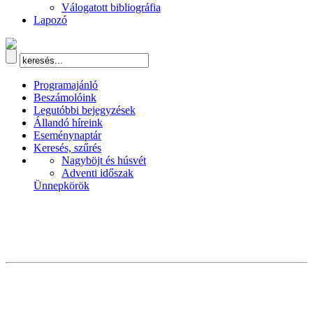
Válogatott bibliográfia
Lapozó
Programajánló
Beszámolóink
Legutóbbi bejegyzések
Állandó híreink
Eseménynaptár
Keresés, szűrés
Nagyböjt és húsvét
Adventi időszak
Ünnepkörök