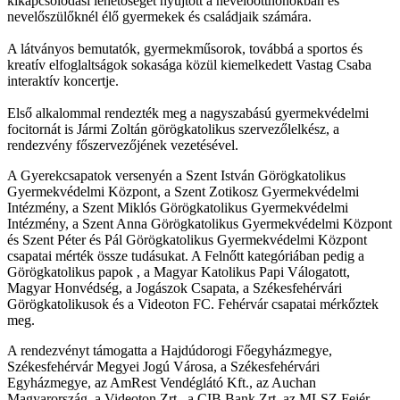
kikapcsolódási lehetőséget nyújtott a nevelőotthonokban és
nevelőszülőknél élő gyermekek és családjaik számára.
A látványos bemutatók, gyermekműsorok, továbbá a sportos és
kreatív elfoglaltságok sokasága közül kiemelkedett Vastag Csaba
interaktív koncertje.
Első alkalommal rendezték meg a nagyszabású gyermekvédelmi
focitornát is Jármi Zoltán görögkatolikus szervezőlelkész, a
rendezvény főszervezőjének vezetésével.
A Gyerekcsapatok versenyén a Szent István Görögkatolikus
Gyermekvédelmi Központ, a Szent Zotikosz Gyermekvédelmi
Intézmény, a Szent Miklós Görögkatolikus Gyermekvédelmi
Intézmény, a Szent Anna Görögkatolikus Gyermekvédelmi Központ
és Szent Péter és Pál Görögkatolikus Gyermekvédelmi Központ
csapatai mérték össze tudásukat. A Felnőtt kategóriában pedig a
Görögkatolikus papok , a Magyar Katolikus Papi Válogatott,
Magyar Honvédség, a Jogászok Csapata, a Székesfehérvári
Görögkatolikusok és a Videoton FC. Fehérvár csapatai mérkőztek
meg.
A rendezvényt támogatta a Hajdúdorogi Főegyházmegye,
Székesfehérvár Megyei Jogú Városa, a Székesfehérvári
Egyházmegye, az AmRest Vendéglátó Kft., az Auchan
Magyarország, a Videoton Zrt., a CIB Bank Zrt, az MLSZ Fejér