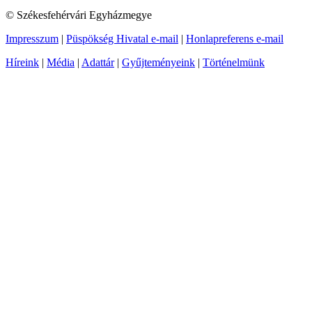
© Székesfehérvári Egyházmegye
Impresszum
|
Püspökség Hivatal e-mail
|
Honlapreferens e-mail
Híreink
|
Média
|
Adattár
|
Gyűjteményeink
|
Történelmünk