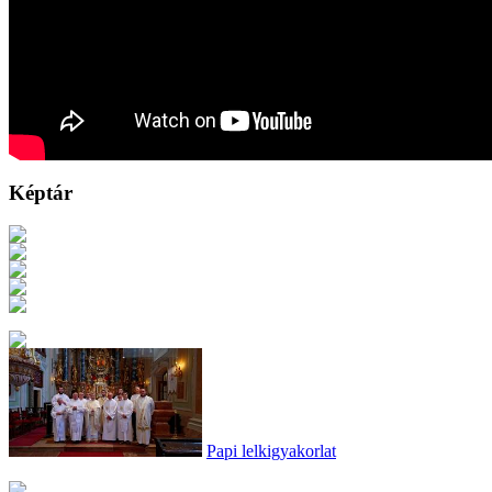
Képtár
Papi lelkigyakorlat