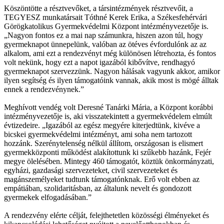
Köszöntötte a résztvevőket, a társintézmények résztvevőit, a
TEGYESZ munkatársait Tóthné Kerek Erika, a Székesfehérvári
Görögkatolikus Gyermekvédelmi Központ intézményvezetője is.
„Nagyon fontos ez a mai nap számunkra, hiszen azon túl, hogy
gyermeknapot ünnepelünk, valóban az ötéves évfordulónk az az
alkalom, ami ezt a rendezvényt még különösen létrehozta, és fontos
volt nekünk, hogy ezt a napot igazából kibővítve, rendhagyó
gyermeknapot szervezzünk. Nagyon hálásak vagyunk akkor, amikor
ilyen segítség és ilyen támogatóink vannak, akik most is mögé álltak
ennek a rendezvénynek.”
Meghívott vendég volt Deresné Tanárki Mária, a Központ korábbi
intézményvezetője is, aki visszatekintett a gyermekvédelem elmúlt
évtizedeire. „Igazából az egész megyére kiterjedtünk, kivéve a
bicskei gyermekvédelmi intézményt, ami soha nem tartozott
hozzánk. Szerénytelenség nélkül állítom, országosan is elismert
gyermekközponti működést alakítottunk ki szűkebb hazánk, Fejér
megye ölelésében. Mintegy 460 támogatót, köztük önkormányzati,
egyházi, gazdasági szervezeteket, civil szervezeteket és
magánszemélyeket tudtunk támogatónknak. Erő volt ebben az
empátiában, szolidaritásban, az általunk nevelt és gondozott
gyermekek elfogadásában.”
A rendezvény elérte célját, felejthetetlen közösségi élményeket és