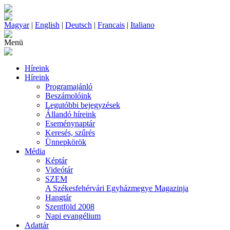
Magyar
|
English
|
Deutsch
|
Francais
|
Italiano
Menü
Híreink
Híreink
Programajánló
Beszámolóink
Legutóbbi bejegyzések
Állandó híreink
Eseménynaptár
Keresés, szűrés
Ünnepkörök
Média
Képtár
Videótár
SZEM
A Székesfehérvári Egyházmegye Magazinja
Hangtár
Szentföld 2008
Napi evangélium
Adattár