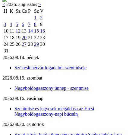
<
2026. augusztus
>
H
K
Sz
Cs
P
Sz
V
1
2
3
4
5
6
7
8
9
10
11
12
13
14
15
16
17
18
19
20
21
22
23
24
25
26
27
28
29
30
31
2026.08.14. péntek
Székesfehérvár fogadalmi szentmiséje
2026.08.15. szombat
Nagyboldogasszony ünnep - szentmise
2026.08.16. vasárnap
Szentmise és jegyesek megáldása az Ercsi
Nagyboldogasszony-napi búcsún
2026.08.20. csütörtök
Szent István király ünnepén szentmise Székesfehérváron