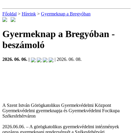
Főoldal
>
Híreink
>
Gyermeknap a Bregyóban
Gyermeknap a Bregyóban
-
beszámoló
2026. 06. 06. |
| 2026. 06. 08.
A Szent István Görögkatolikus Gyermekvédelmi Központ
Gyermekvédelmi gyermeknapja és Gyermekvédelmi Focikupa
Székesfehérváron
2026.06.06. – A görögkatolikus gyermekvédelmi intézmények
országos gyermeknapi rendezvényét a Székesfehérvári