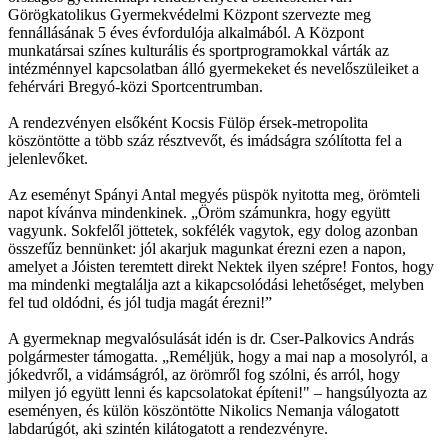
Görögkatolikus Gyermekvédelmi Központ szervezte meg
fennállásának 5 éves évfordulója alkalmából. A Központ
munkatársai színes kulturális és sportprogramokkal várták az
intézménnyel kapcsolatban álló gyermekeket és nevelőszüleiket a
fehérvári Bregyó-közi Sportcentrumban.
A rendezvényen elsőként Kocsis Fülöp érsek-metropolita
köszöntötte a több száz résztvevőt, és imádságra szólította fel a
jelenlevőket.
Az eseményt Spányi Antal megyés püspök nyitotta meg, örömteli
napot kívánva mindenkinek. „Öröm számunkra, hogy együtt
vagyunk. Sokfelől jöttetek, sokfélék vagytok, egy dolog azonban
összefűz bennünket: jól akarjuk magunkat érezni ezen a napon,
amelyet a Jóisten teremtett direkt Nektek ilyen szépre! Fontos, hogy
ma mindenki megtalálja azt a kikapcsolódási lehetőséget, melyben
fel tud oldódni, és jól tudja magát érezni!”
A gyermeknap megvalósulását idén is dr. Cser-Palkovics András
polgármester támogatta. „Reméljük, hogy a mai nap a mosolyról, a
jókedvről, a vidámságról, az örömről fog szólni, és arról, hogy
milyen jó együtt lenni és kapcsolatokat építeni!" – hangsúlyozta az
eseményen, és külön köszöntötte Nikolics Nemanja válogatott
labdarúgót, aki szintén kilátogatott a rendezvényre.