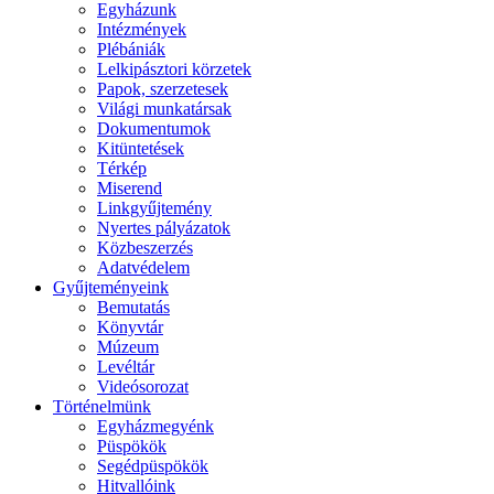
Egyházunk
Intézmények
Plébániák
Lelkipásztori körzetek
Papok, szerzetesek
Világi munkatársak
Dokumentumok
Kitüntetések
Térkép
Miserend
Linkgyűjtemény
Nyertes pályázatok
Közbeszerzés
Adatvédelem
Gyűjteményeink
Bemutatás
Könyvtár
Múzeum
Levéltár
Videósorozat
Történelmünk
Egyházmegyénk
Püspökök
Segédpüspökök
Hitvallóink