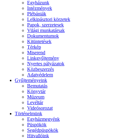
Egyházunk
Intézmények
Plébániák
Lelkipásztori körzetek
Papok, szerzetesek
Világi munkatársak
Dokumentumok
Kitüntetések
Térkép
Miserend
Linkgyűjtemény
Nyertes pályázatok
Közbeszerzés
Adatvédelem
Gyűjteményeink
Bemutatás
Könyvtár
Múzeum
Levéltár
Videósorozat
Történelmünk
Egyházmegyénk
Püspökök
Segédpüspökök
Hitvallóink