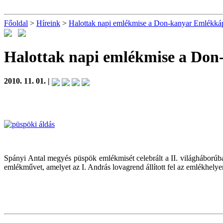
Főoldal
>
Híreink
>
Halottak napi emlékmise a Don-kanyar Emlékká
Halottak napi emlékmise a Do
2010. 11. 01. |
Spányi Antal megyés püspök emlékmisét celebrált a II. világháború
emlékművet, amelyet az I. András lovagrend állított fel az emlékhely