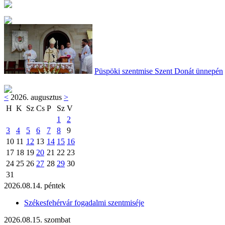
Püspöki szentmise Szent Donát ünnepén
<
2026. augusztus
>
H
K
Sz
Cs
P
Sz
V
1
2
3
4
5
6
7
8
9
10
11
12
13
14
15
16
17
18
19
20
21
22
23
24
25
26
27
28
29
30
31
2026.08.14. péntek
Székesfehérvár fogadalmi szentmiséje
2026.08.15. szombat