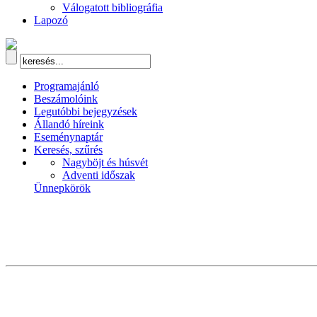
Válogatott bibliográfia
Lapozó
Programajánló
Beszámolóink
Legutóbbi bejegyzések
Állandó híreink
Eseménynaptár
Keresés, szűrés
Nagyböjt és húsvét
Adventi időszak
Ünnepkörök