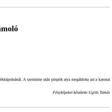
ámoló
kkápolnánál. A szentmise után püspök atya megáldotta azt a katonai
Fényképeket készítette Ugrits Tamás