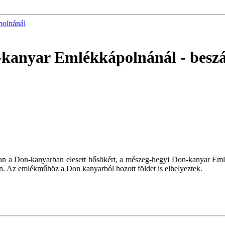
polnánál
n-kanyar Emlékkápolnánál
- besz
ban a Don-kanyarban elesett hősökért, a mészeg-hegyi Don-kanyar Emlé
en. Az emlékműhöz a Don kanyarból hozott földet is elhelyeztek.