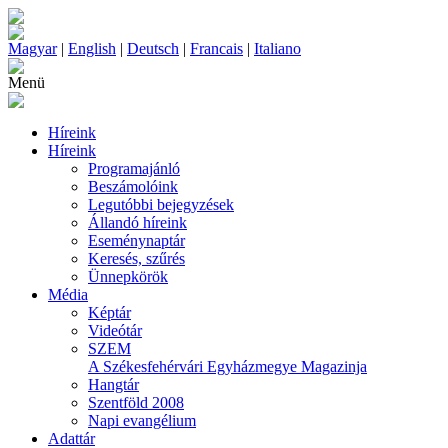
Magyar
|
English
|
Deutsch
|
Francais
|
Italiano
Menü
Híreink
Híreink
Programajánló
Beszámolóink
Legutóbbi bejegyzések
Állandó híreink
Eseménynaptár
Keresés, szűrés
Ünnepkörök
Média
Képtár
Videótár
SZEM
A Székesfehérvári Egyházmegye Magazinja
Hangtár
Szentföld 2008
Napi evangélium
Adattár