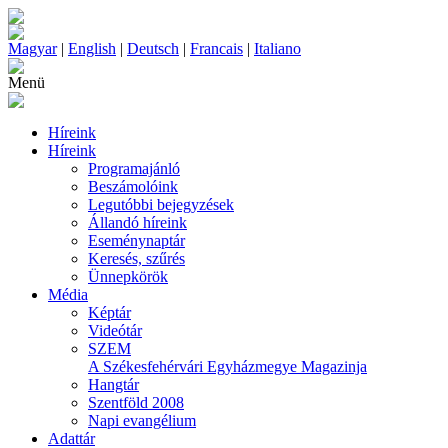
Magyar
|
English
|
Deutsch
|
Francais
|
Italiano
Menü
Híreink
Híreink
Programajánló
Beszámolóink
Legutóbbi bejegyzések
Állandó híreink
Eseménynaptár
Keresés, szűrés
Ünnepkörök
Média
Képtár
Videótár
SZEM
A Székesfehérvári Egyházmegye Magazinja
Hangtár
Szentföld 2008
Napi evangélium
Adattár