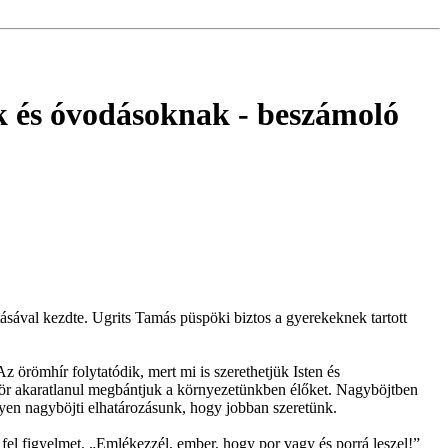
k és óvodásoknak
- beszámoló
ásával kezdte. Ugrits Tamás püspöki biztos a gyerekeknek tartott
 örömhír folytatódik, mert mi is szerethetjük Isten és
zör akaratlanul megbántjuk a környezetünkben élőket. Nagyböjtben
egyen nagyböjti elhatározásunk, hogy jobban szeretünk.
fel figyelmet. „Emlékezzél, ember, hogy por vagy és porrá leszel!”