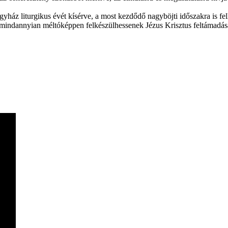
gyház liturgikus évét kísérve, a most kezdődő nagyböjti időszakra is fe
ogy mindannyian méltóképpen felkészülhessenek Jézus Krisztus feltámad