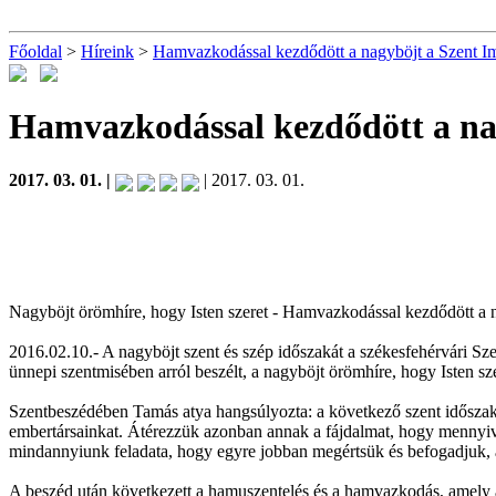
Főoldal
>
Híreink
>
Hamvazkodással kezdődött a nagyböjt a Szent I
Hamvazkodással kezdődött a na
2017. 03. 01. |
| 2017. 03. 01.
Nagyböjt örömhíre, hogy Isten szeret - Hamvazkodással kezdődött a 
2016.02.10.- A nagyböjt szent és szép időszakát a székesfehérvári Sz
ünnepi szentmisében arról beszélt, a nagyböjt örömhíre, hogy Isten sz
Szentbeszédében Tamás atya hangsúlyozta: a következő szent időszakban
embertársainkat. Átérezzük azonban annak a fájdalmat, hogy mennyiv
mindannyiunk feladata, hogy egyre jobban megértsük és befogadjuk, az 
A beszéd után következett a hamuszentelés és a hamvazkodás, amely az