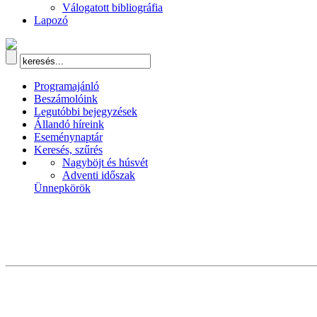
Válogatott bibliográfia
Lapozó
Programajánló
Beszámolóink
Legutóbbi bejegyzések
Állandó híreink
Eseménynaptár
Keresés, szűrés
Nagyböjt és húsvét
Adventi időszak
Ünnepkörök