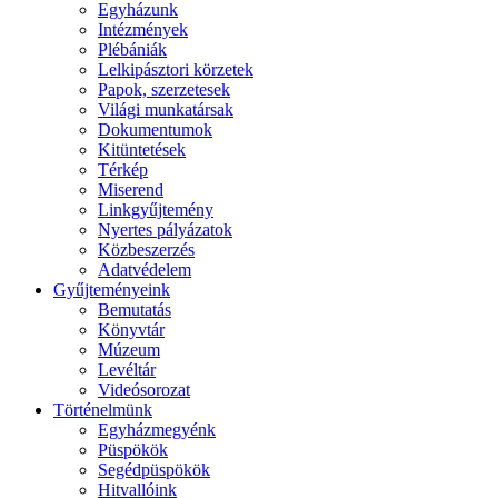
Egyházunk
Intézmények
Plébániák
Lelkipásztori körzetek
Papok, szerzetesek
Világi munkatársak
Dokumentumok
Kitüntetések
Térkép
Miserend
Linkgyűjtemény
Nyertes pályázatok
Közbeszerzés
Adatvédelem
Gyűjteményeink
Bemutatás
Könyvtár
Múzeum
Levéltár
Videósorozat
Történelmünk
Egyházmegyénk
Püspökök
Segédpüspökök
Hitvallóink