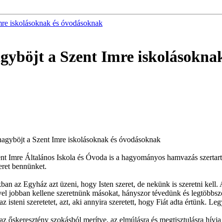
mre iskolásoknak és óvodásoknak
gyböjt a Szent Imre iskolásokna
nagyböjt a Szent Imre iskolásoknak és óvodásoknak
ent Imre Általános Iskola és Óvoda is a hagyományos hamvazás szertart
eret bennünket.
 az Egyház azt üzeni, hogy Isten szeret, de nekünk is szeretni kell. Az
el jobban kellene szeretnünk másokat, hányszor tévedünk és legtöbbs
isteni szeretetet, azt, aki annyira szeretett, hogy Fiát adta értünk. L
 őskeresztény szokásból merítve, az elmúlásra és megtisztulásra hívja 