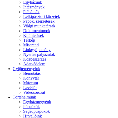
Egyházunk
Intézmények
Plébániák
Lelkipásztori körzetek
Papok, szerzetesek
Világi munkatársak
Dokumentumok
Kitüntetések
Térkép
Miserend
Linkgyűjtemény
Nyertes pályázatok
Közbeszerzés
Adatvédelem
Gyűjteményeink
Bemutatás
Könyvtár
Múzeum
Levéltár
Videósorozat
Történelmünk
Egyházmegyénk
Püspökök
Segédpüspökök
Hitvallóink