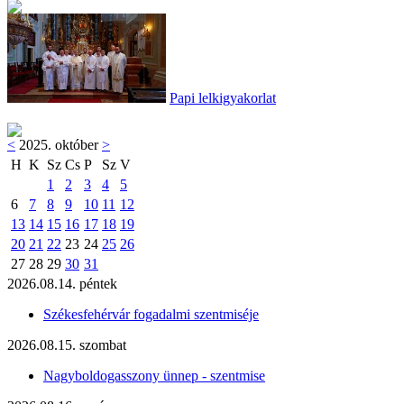
Papi lelkigyakorlat
<
2025. október
>
H
K
Sz
Cs
P
Sz
V
1
2
3
4
5
6
7
8
9
10
11
12
13
14
15
16
17
18
19
20
21
22
23
24
25
26
27
28
29
30
31
2026.08.14. péntek
Székesfehérvár fogadalmi szentmiséje
2026.08.15. szombat
Nagyboldogasszony ünnep - szentmise