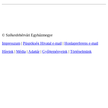
© Székesfehérvári Egyházmegye
Impresszum
|
Püspökség Hivatal e-mail
|
Honlapreferens e-mail
Híreink
|
Média
|
Adattár
|
Gyűjteményeink
|
Történelmünk