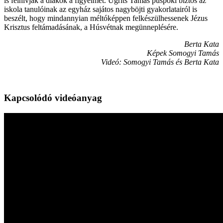
is felhívják a diákok a figyelmét. Ugrits Tamás püspöki biztos az
iskola tanulóinak az egyház sajátos nagyböjti gyakorlatairól is
beszélt, hogy mindannyian méltóképpen felkészülhessenek Jézus
Krisztus feltámadásának, a Húsvétnak megünneplésére.
Berta Kata
Képek Somogyi Tamás
Videó: Somogyi Tamás és Berta Kata
Kapcsolódó videóanyag