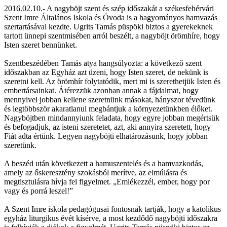
2016.02.10.- A nagyböjt szent és szép időszakát a székesfehérvári
Szent Imre Általános Iskola és Óvoda is a hagyományos hamvazás
szertartásával kezdte. Ugrits Tamás püspöki biztos a gyerekeknek
tartott ünnepi szentmisében arról beszélt, a nagyböjt örömhíre, hogy
Isten szeret bennünket.
Szentbeszédében Tamás atya hangsúlyozta: a következő szent
időszakban az Egyház azt üzeni, hogy Isten szeret, de nekünk is
szeretni kell. Az örömhír folytatódik, mert mi is szerethetjük Isten és
embertársainkat. Átérezzük azonban annak a fájdalmat, hogy
mennyivel jobban kellene szeretnünk másokat, hányszor tévedünk
és legtöbbször akaratlanul megbántjuk a környezetünkben élőket.
Nagyböjtben mindannyiunk feladata, hogy egyre jobban megértsük
és befogadjuk, az isteni szeretetet, azt, aki annyira szeretett, hogy
Fiát adta értünk. Legyen nagyböjti elhatározásunk, hogy jobban
szeretünk.
A beszéd után következett a hamuszentelés és a hamvazkodás,
amely az őskeresztény szokásból merítve, az elmúlásra és
megtisztulásra hívja fel figyelmet. „Emlékezzél, ember, hogy por
vagy és porrá leszel!”
A Szent Imre iskola pedagógusai fontosnak tartják, hogy a katolikus
egyház liturgikus évét kísérve, a most kezdődő nagyböjti időszakra