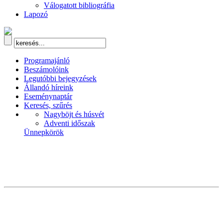
Válogatott bibliográfia
Lapozó
Programajánló
Beszámolóink
Legutóbbi bejegyzések
Állandó híreink
Eseménynaptár
Keresés, szűrés
Nagyböjt és húsvét
Adventi időszak
Ünnepkörök