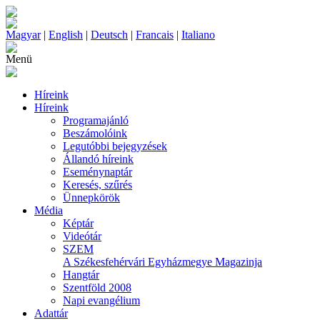
Magyar
|
English
|
Deutsch
|
Francais
|
Italiano
Menü
Híreink
Híreink
Programajánló
Beszámolóink
Legutóbbi bejegyzések
Állandó híreink
Eseménynaptár
Keresés, szűrés
Ünnepkörök
Média
Képtár
Videótár
SZEM
A Székesfehérvári Egyházmegye Magazinja
Hangtár
Szentföld 2008
Napi evangélium
Adattár