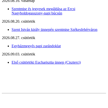
2026.08.16. vasárnap
Szentmise és jegyesek megáldása az Ercsi
Nagyboldogasszony-napi búcsún
2026.08.20. csütörtök
Szent István király ünnepén szentmise Székesfehérváron
2026.08.27. csütörtök
Egyházmegyés papi zarándoklat
2026.09.03. csütörtök
Első csütörtöki Eucharisztia ünnep (Ciszterci)