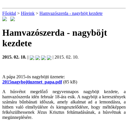
Főoldal
>
Híreink
>
Hamvazószerda - nagyböjt kezdete
Hamvazószerda - nagyböjt
kezdete
2015. 02. 18. |
| 2015. 02. 10.
A pápa 2015-ös nagyböjti üzenete:
2015nagybojtiuzenet_papa.pdf
(85 kB)
A húsvétot megelőző negyvennapos nagyböjt kezdete, a
hamvazószerda idén február 18-ára esik. A nagyböjt a keresztények
számára bűnbánati időszak, amely alkalmat ad a lemondásra, a
hitben való elmélyülésre és kiengesztelődésre, hogy méltóképpen
felkészülhessenek Jézus Krisztus feltámadásának, a húsvétnak a
megünneplésére.