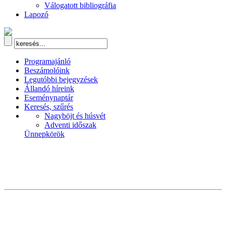
Válogatott bibliográfia
Lapozó
Programajánló
Beszámolóink
Legutóbbi bejegyzések
Állandó híreink
Eseménynaptár
Keresés, szűrés
Nagyböjt és húsvét
Adventi időszak
Ünnepkörök