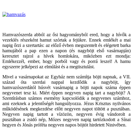
Hamvazószerda abból az ősi hagyományból ered, hogy a hívők a
vezeklés részeként hamut szórtak a fejükre. Ennek emlékét a mai
napig őrzi a szertartás: az előző évben megszentelt és elégetett barka
hamujából a pap ezen a napon (és nagyböjt első vasárnapján)
keresztet rajzol a hívek homlokára, miközben ezt mondja:
Emlékezzél, ember, hogy porból vagy és porrá leszel! A hamu
egyszerre jelképezi az elmúlást és a megtisztulást.
Mivel a vasárnapokat az Egyház nem számítja böjti napnak, a VII.
század óta szerdai nappal kezdődik a nagyböjt, így
hamvazószerdától húsvét vasárnapig a böjti napok száma éppen
negyvenet tesz ki. Miért éppen negyven napig tart a nagyböjt? A
Szentírásban számos esemény kapcsolódik a negyvenes számhoz,
ami ezeknek a jelentőségét hangsúlyozza. Jézus Krisztus nyilvános
mûködésének megkezdése előtt negyven napot töltött a pusztában.
Negyven napig tartott a vízözön, negyven évig vándorolt a
pusztában a zsidó nép, Mózes negyven napig tartózkodott a Sínai
hegyen és Jónás próféta negyven napos böjtöt hirdetett Ninivében.