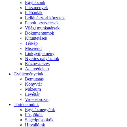
Egyházunk
Intézmények
Plébániák
Lelkipásztori körzetek
Papok, szerzetesek
Világi munkatársak
Dokumentumok
Kitüntetések
Térkép
Miserend
Linkgyűjtemény
Nyertes pályázatok
Közbeszerzés
Adatvédelem
Gyűjteményeink
Bemutatás
Könyvtár
Múzeum
Levéltár
Videósorozat
Történelmünk
Egyházmegyénk
Püspökök
Segédpüspökök
Hitvallóink