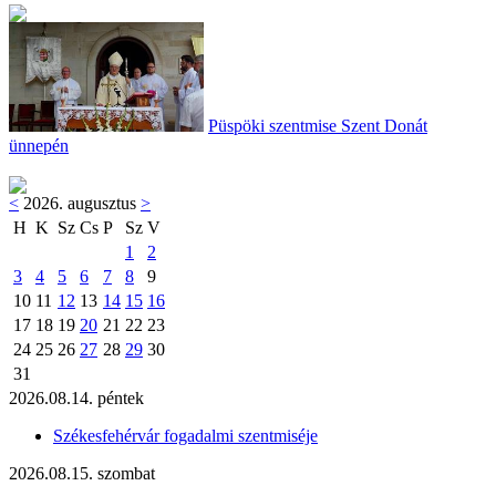
Püspöki szentmise Szent Donát
ünnepén
<
2026. augusztus
>
H
K
Sz
Cs
P
Sz
V
1
2
3
4
5
6
7
8
9
10
11
12
13
14
15
16
17
18
19
20
21
22
23
24
25
26
27
28
29
30
31
2026.08.14. péntek
Székesfehérvár fogadalmi szentmiséje
2026.08.15. szombat