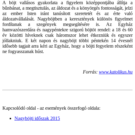
A böjt vallásos gyakorlata a figyelem középpontjába állítja a
bûnbánat, a megtisztulás, az áldozat és a könyörgés fontosságát, jelzi
az ember Isten iránt tanúsított szeretetét és az érte való
áldozatvállalását. Nagyböjtben a keresztények különös figyelmet
fordítanak a szegények megsegítésére is. Az Egyház
hamvazószerdára és nagypéntekre szigorú böjtöt rendel: a 18 és 60
év közötti híveknek csak háromszor lehet étkezniük és egyszer
jóllakniuk. E két napon és nagyböjt többi péntekén 14 évesnél
idősebb tagjait arra kéri az Egyház, hogy a böjti fegyelem részeként
ne fogyasszanak húst.
Forrás:
www.katolikus.hu
Kapcsolódó oldal - az események összefogó oldala:
Nagyböjti időszak 2015