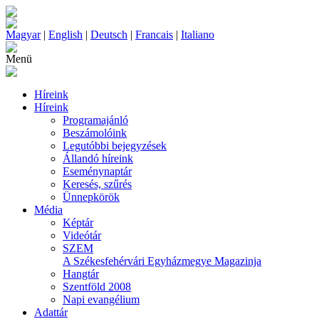
Magyar
|
English
|
Deutsch
|
Francais
|
Italiano
Menü
Híreink
Híreink
Programajánló
Beszámolóink
Legutóbbi bejegyzések
Állandó híreink
Eseménynaptár
Keresés, szűrés
Ünnepkörök
Média
Képtár
Videótár
SZEM
A Székesfehérvári Egyházmegye Magazinja
Hangtár
Szentföld 2008
Napi evangélium
Adattár