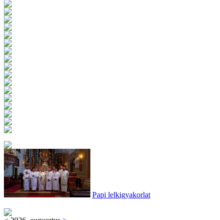
Papi lelkigyakorlat