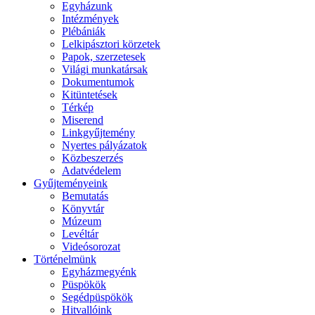
Egyházunk
Intézmények
Plébániák
Lelkipásztori körzetek
Papok, szerzetesek
Világi munkatársak
Dokumentumok
Kitüntetések
Térkép
Miserend
Linkgyűjtemény
Nyertes pályázatok
Közbeszerzés
Adatvédelem
Gyűjteményeink
Bemutatás
Könyvtár
Múzeum
Levéltár
Videósorozat
Történelmünk
Egyházmegyénk
Püspökök
Segédpüspökök
Hitvallóink