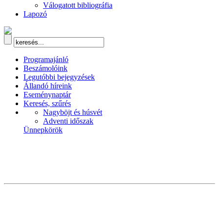
Válogatott bibliográfia
Lapozó
Programajánló
Beszámolóink
Legutóbbi bejegyzések
Állandó híreink
Eseménynaptár
Keresés, szűrés
Nagyböjt és húsvét
Adventi időszak
Ünnepkörök