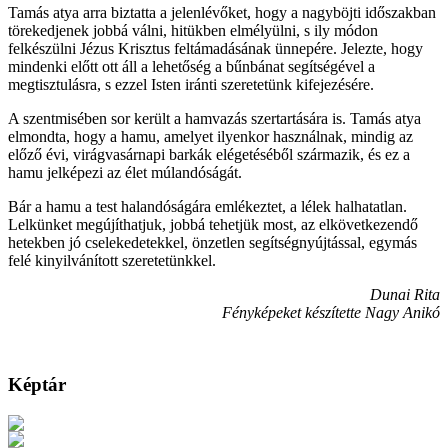
Tamás atya arra biztatta a jelenlévőket, hogy a nagyböjti időszakban
törekedjenek jobbá válni, hitükben elmélyülni, s ily módon
felkészülni Jézus Krisztus feltámadásának ünnepére. Jelezte, hogy
mindenki előtt ott áll a lehetőség a bűnbánat segítségével a
megtisztulásra, s ezzel Isten iránti szeretetünk kifejezésére.
A szentmisében sor került a hamvazás szertartására is. Tamás atya
elmondta, hogy a hamu, amelyet ilyenkor használnak, mindig az
előző évi, virágvasárnapi barkák elégetéséből származik, és ez a
hamu jelképezi az élet múlandóságát.
Bár a hamu a test halandóságára emlékeztet, a lélek halhatatlan.
Lelkünket megújíthatjuk, jobbá tehetjük most, az elkövetkezendő
hetekben jó cselekedetekkel, önzetlen segítségnyújtással, egymás
felé kinyilvánított szeretetünkkel.
Dunai Rita
Fényképeket készítette Nagy Anikó
Képtár