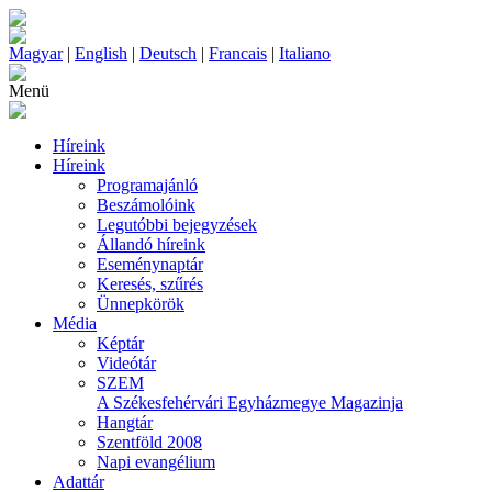
Magyar
|
English
|
Deutsch
|
Francais
|
Italiano
Menü
Híreink
Híreink
Programajánló
Beszámolóink
Legutóbbi bejegyzések
Állandó híreink
Eseménynaptár
Keresés, szűrés
Ünnepkörök
Média
Képtár
Videótár
SZEM
A Székesfehérvári Egyházmegye Magazinja
Hangtár
Szentföld 2008
Napi evangélium
Adattár