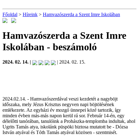
Főoldal
>
Híreink
>
Hamvazószerda a Szent Imre Iskolában
Hamvazószerda a Szent Imre
Iskolában
- beszámoló
2024. 02. 14. |
| 2024. 02. 15.
2024.02.14. - Hamvazószerdával veszi kezdetét a nagyböjt
időszaka, mely Jézus Krisztus negyven napi böjtölésének
emlékezete. Az egyházi év mozgó ünnepei közé tartozik, így
minden évben más-más napon kerül rá sor. Február 14-én, egy
délelőtti tanórában, tanulóink a Prohászka-templomba indultak, ahol
Ugrits Tamás atya, iskolánk püspöki biztosa mutatott be - Dózsa
István atyával és Tóth Tamás atyával közösen - szentmisét.