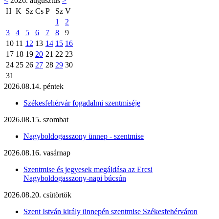
<
2026. augusztus
>
H
K
Sz
Cs
P
Sz
V
1
2
3
4
5
6
7
8
9
10
11
12
13
14
15
16
17
18
19
20
21
22
23
24
25
26
27
28
29
30
31
2026.08.14. péntek
Székesfehérvár fogadalmi szentmiséje
2026.08.15. szombat
Nagyboldogasszony ünnep - szentmise
2026.08.16. vasárnap
Szentmise és jegyesek megáldása az Ercsi
Nagyboldogasszony-napi búcsún
2026.08.20. csütörtök
Szent István király ünnepén szentmise Székesfehérváron