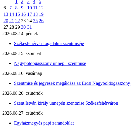
1
2
3
4
5
6
7
8
9
10
11
12
13
14
15
16
17
18
19
20
21
22
23
24
25
26
27
28
29
30
31
2026.08.14. péntek
Székesfehérvár fogadalmi szentmiséje
2026.08.15. szombat
Nagyboldogasszony ünnep - szentmise
2026.08.16. vasárnap
Szentmise és jegyesek megáldása az Ercsi Nagyboldogasszony
2026.08.20. csütörtök
Szent István király ünnepén szentmise Székesfehérváron
2026.08.27. csütörtök
Egyházmegyés papi zarándoklat