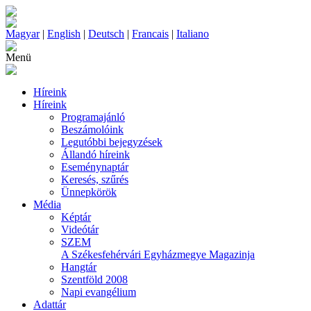
Magyar
|
English
|
Deutsch
|
Francais
|
Italiano
Menü
Híreink
Híreink
Programajánló
Beszámolóink
Legutóbbi bejegyzések
Állandó híreink
Eseménynaptár
Keresés, szűrés
Ünnepkörök
Média
Képtár
Videótár
SZEM
A Székesfehérvári Egyházmegye Magazinja
Hangtár
Szentföld 2008
Napi evangélium
Adattár