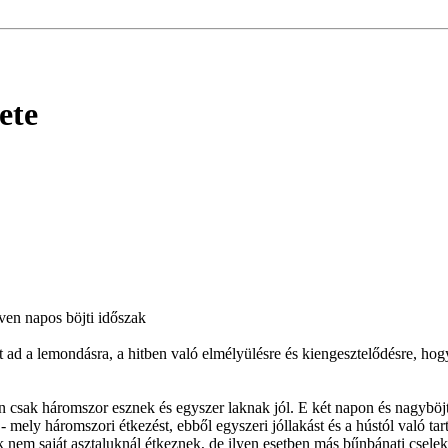
ete
en napos böjti időszak
 ad a lemondásra, a hitben való elmélyülésre és kiengesztelődésre, ho
sak háromszor esznek és egyszer laknak jól. E két napon és nagyböjt t
 mely háromszori étkezést, ebből egyszeri jóllakást és a hústól való ta
ik nem saját asztaluknál étkeznek, de ilyen esetben más bűnbánati csele