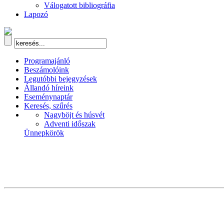
Válogatott bibliográfia
Lapozó
Programajánló
Beszámolóink
Legutóbbi bejegyzések
Állandó híreink
Eseménynaptár
Keresés, szűrés
Nagyböjt és húsvét
Adventi időszak
Ünnepkörök