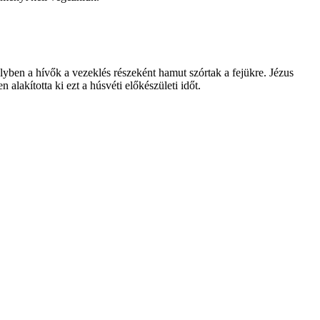
ben a hívők a vezeklés részeként hamut szórtak a fejükre. Jézus
lakította ki ezt a húsvéti előkészületi időt.