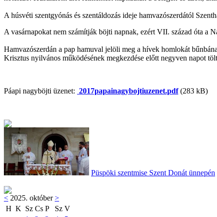
A húsvéti szentgyónás és szentáldozás ideje hamvazószerdától Szenth
A vasárnapokat nem számítják böjti napnak, ezért VII. század óta a N
Hamvazószerdán a pap hamuval jelöli meg a hívek homlokát bűnbánatuk
Krisztus nyilvános működésének megkezdése előtt negyven napot töltött
Páapi nagyböjti üzenet:
2017papainagybojtiuzenet.pdf
(283 kB)
Püspöki szentmise Szent Donát ünnepén
<
2025. október
>
H
K
Sz
Cs
P
Sz
V