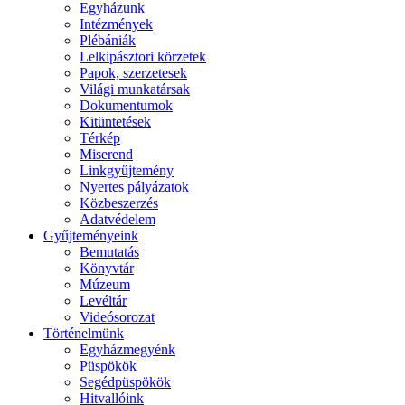
Egyházunk
Intézmények
Plébániák
Lelkipásztori körzetek
Papok, szerzetesek
Világi munkatársak
Dokumentumok
Kitüntetések
Térkép
Miserend
Linkgyűjtemény
Nyertes pályázatok
Közbeszerzés
Adatvédelem
Gyűjteményeink
Bemutatás
Könyvtár
Múzeum
Levéltár
Videósorozat
Történelmünk
Egyházmegyénk
Püspökök
Segédpüspökök
Hitvallóink