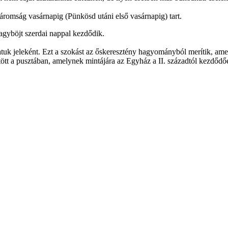
áromság vasárnapig (Pünkösd utáni első vasárnapig) tart.
agyböjt szerdai nappal kezdődik.
 jeleként. Ezt a szokást az őskeresztény hagyományból merítik, amely
 a pusztában, amelynek mintájára az Egyház a II. századtól kezdődően a