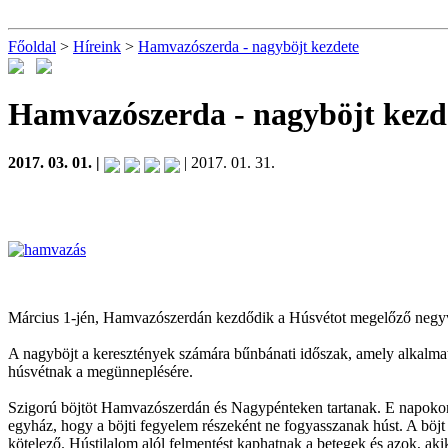
Főoldal
>
Híreink
>
Hamvazószerda - nagyböjt kezdete
Hamvazószerda - nagyböjt kezd
2017. 03. 01. |
| 2017. 01. 31.
Március 1-jén, Hamvazószerdán kezdődik a Húsvétot megelőző negyv
A nagyböjt a keresztények számára bűnbánati időszak, amely alkalmat
húsvétnak a megünneplésére.
Szigorú böjtöt Hamvazószerdán és Nagypénteken tartanak. E napokon c
egyház, hogy a böjti fegyelem részeként ne fogyasszanak húst. A böjt -
kötelező. Hústilalom alól felmentést kaphatnak a betegek és azok, ak