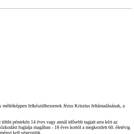
gy méltóképpen felkészülhessenek Jézus Krisztus feltámadásának, a
öbbi péntekén 14 éves vagy annál idősebb tagjait arra kéri az
rtózkodást foglalja magában - 18 éves kortól a megkezdett 60. életévig
kményt kell végezniük.