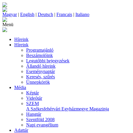
Magyar
|
English
|
Deutsch
|
Francais
|
Italiano
Menü
Híreink
Híreink
Programajánló
Beszámolóink
Legutóbbi bejegyzések
Állandó híreink
Eseménynaptár
Keresés, szűrés
Ünnepkörök
Média
Képtár
Videótár
SZEM
A Székesfehérvári Egyházmegye Magazinja
Hangtár
Szentföld 2008
Napi evangélium
Adattár