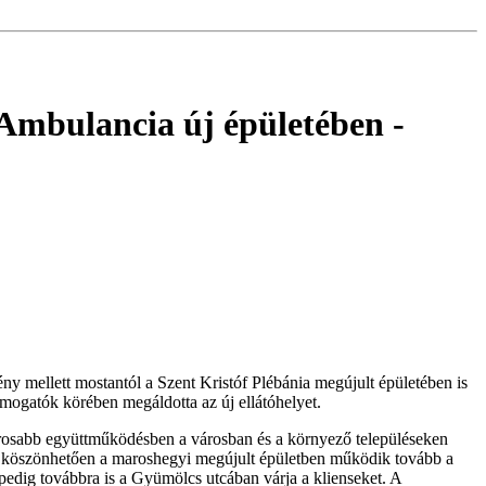
 Ambulancia új épületében
-
y mellett mostantól a Szent Kristóf Plébánia megújult épületében is
mogatók körében megáldotta az új ellátóhelyet.
orosabb együttműködésben a városban és a környező településeken
nek köszönhetően a maroshegyi megújult épületben működik tovább a
s pedig továbbra is a Gyümölcs utcában várja a klienseket. A