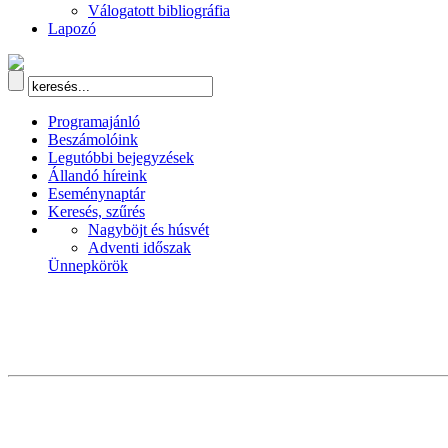
Válogatott bibliográfia
Lapozó
Programajánló
Beszámolóink
Legutóbbi bejegyzések
Állandó híreink
Eseménynaptár
Keresés, szűrés
Nagyböjt és húsvét
Adventi időszak
Ünnepkörök