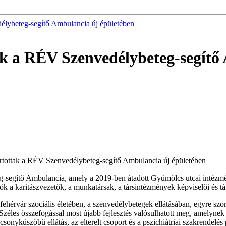
élybeteg-segítő Ambulancia új épületében
ak a RÉV Szenvedélybeteg-segítő
tartottak a RÉV Szenvedélybeteg-segítő Ambulancia új épületében
-segítő Ambulancia, amely a 2019-ben átadott Gyümölcs utcai intézmén
k a karitászvezetők, a munkatársak, a társintézmények képviselői és tá
hérvár szociális életében, a szenvedélybetegek ellátásában, egyre sz
 Széles összefogással most újabb fejlesztés valósulhatott meg, amely
csonyküszöbű ellátás, az elterelt csoport és a pszichiátriai szakrendelé