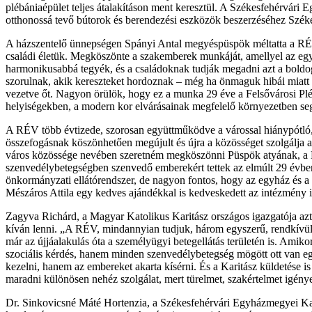
plébániaépület teljes átalakításon ment keresztül. A Székesfehérvári E
otthonossá tevő bútorok és berendezési eszközök beszerzéséhez Székesf
A házszentelő ünnepségen Spányi Antal megyéspüspök méltatta a RÉV 
családi életük. Megköszönte a szakemberek munkáját, amellyel az egyh
harmonikusabbá tegyék, és a családoknak tudják megadni azt a boldog
szorulnak, akik kereszteket hordoznak – még ha önmaguk hibái miatt is
vezetve őt. Nagyon örülök, hogy ez a munka 29 éve a Felsővárosi Plébá
helyiségekben, a modern kor elvárásainak megfelelő környezetben segí
A RÉV több évtizede, szorosan együttműködve a várossal hiánypótló, fo
összefogásnak köszönhetően megújult és újra a közösséget szolgálja 
város közössége nevében szeretném megköszönni Püspök atyának, a Ka
szenvedélybetegségben szenvedő emberekért tettek az elmúlt 29 évben
önkormányzati ellátórendszer, de nagyon fontos, hogy az egyház és a civ
Mészáros Attila egy kedves ajándékkal is kedveskedett az intézmény 
Zagyva Richárd, a Magyar Katolikus Karitász országos igazgatója az
kíván lenni. „A RÉV, mindannyian tudjuk, három egyszerű, rendkívül f
már az újjáalakulás óta a személyügyi betegellátás területén is. Amik
szociális kérdés, hanem minden szenvedélybetegség mögött ott van egy
kezelni, hanem az embereket akarta kísérni. És a Karitász küldetése
maradni különösen nehéz szolgálat, mert türelmet, szakértelmet igényel
Dr. Sinkovicsné Máté Hortenzia, a Székesfehérvári Egyházmegyei Kari