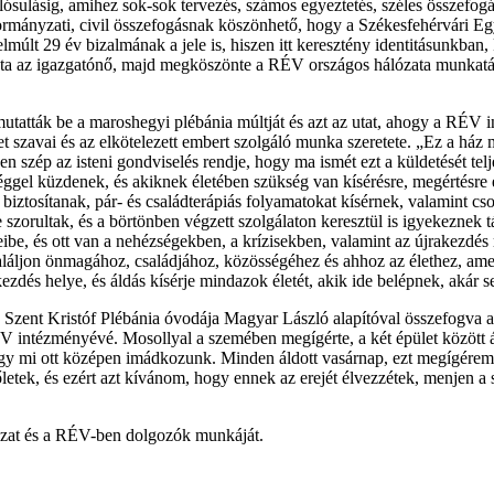
ósulásig, amihez sok-sok tervezés, számos egyeztetés, széles összefogá
ormányzati, civil összefogásnak köszönhető, hogy a Székesfehérvári 
lmúlt 29 év bizalmának a jele is, hiszen itt keresztény identitásunkban
ndta az igazgatónő, majd megköszönte a RÉV országos hálózata munkat
mutatták be a maroshegyi plébánia múltját és azt az utat, ahogy a RÉV i
szavai és az elkötelezett embert szolgáló munka szeretete. „Ez a ház má
lyen szép az isteni gondviselés rendje, hogy ma ismét ezt a küldetését 
ggel küzdenek, és akiknek életében szükség van kísérésre, megértésre é
biztosítanak, pár- és családterápiás folyamatokat kísérnek, valamint cso
 szorultak, és a börtönben végzett szolgálaton keresztül is igyekeznek 
eibe, és ott van a nehézségekben, a krízisekben, valamint az újrakezd
aláljon önmagához, családjához, közösségéhez és ahhoz az élethez, ame
dés helye, és áldás kísérje mindazok életét, akik ide belépnek, akár se
 a Szent Kristóf Plébánia óvodája Magyar László alapítóval összefogva
V intézményévé. Mosollyal a szemében megígérte, a két épület között 
 hogy mi ott középen imádkozunk. Minden áldott vasárnap, ezt megígére
letek, és ezért azt kívánom, hogy ennek az erejét élvezzétek, menjen a 
zat és a RÉV-ben dolgozók munkáját.