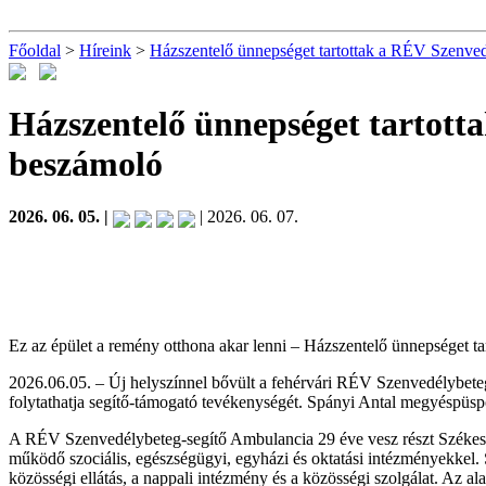
Főoldal
>
Híreink
>
Házszentelő ünnepséget tartottak a RÉV Szenved
Házszentelő ünnepséget tartott
beszámoló
2026. 06. 05. |
| 2026. 06. 07.
Ez az épület a remény otthona akar lenni – Házszentelő ünnepséget 
2026.06.05. – Új helyszínnel bővült a fehérvári RÉV Szenvedélybeteg
folytathatja segítő-támogató tevékenységét. Spányi Antal megyéspüspö
A RÉV Szenvedélybeteg-segítő Ambulancia 29 éve vesz részt Székesfe
működő szociális, egészségügyi, egyházi és oktatási intézményekkel.
közösségi ellátás, a nappali intézmény és a közösségi szolgálat. Az ala