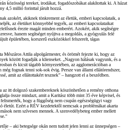
án közösségi tereket, irodákat, fogadószobákat alakítottak ki. A házat
4,5 millió forinttal járult hozzá.
k azokért, akiknek tönkrement az életük, emberi kapcsolataik, a
meljék, az életüket könnyebbé tegyék, az emberi kapcsolataikat
lelősnek érezte magát minden emberért. Azokért, akik segítségre
 keresve, hanem segítséget nyújtva a megoldás, a gyógyulás felé
jult épületében, korszerű eszközökkel felszerelt, tágas
a Mészáros Attila alpolgármester, és örömét fejezte ki, hogy az
nyek között fogadják a klienseket. „Nagyon hálásak vagyunk, és a
osban és kicsit tágabb környezetében, az agglomerációban a
még fognak tenni sok-sok évig. Persze van állami ellátórendszer,
ssé, amit az ellátottakért tesznek” – hangzott el a beszédben.
ia az itt dolgozó szakembereknek köszönhetően a remény otthona
alja össze mindazt, amit a Karitász több mint 35 éve képvisel, és
tók felismerték, hogy a függőség nem csupán egészségügyi vagy
szó életút. Ezért a RÉV kezdetektől nemcsak a problémákat akarta
hol mások nem szívesen mennek. A szenvedélybeteg ember mellett
se.”
tője – aki betegsége okán nem tudott jelen lenni az ünnepségen –