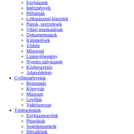
Egyházunk
Intézmények
Plébániák
Lelkipásztori körzetek
Papok, szerzetesek
Világi munkatársak
Dokumentumok
Kitüntetések
Térkép
Miserend
Linkgyűjtemény
Nyertes pályázatok
Közbeszerzés
Adatvédelem
Gyűjteményeink
Bemutatás
Könyvtár
Múzeum
Levéltár
Videósorozat
Történelmünk
Egyházmegyénk
Püspökök
Segédpüspökök
Hitvallóink