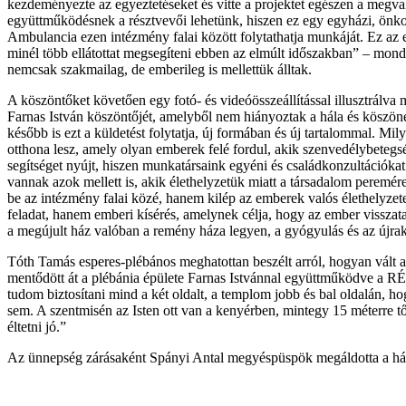
kezdeményezte az egyeztetéseket és vitte a projektet egészen a megval
együttműködésnek a résztvevői lehetünk, hiszen ez egy egyházi, önk
Ambulancia ezen intézmény falai között folytathatja munkáját. Ez az e
minél több ellátottat megsegíteni ebben az elmúlt időszakban” – mo
nemcsak szakmailag, de emberileg is mellettük álltak.
A köszöntőket követően egy fotó- és videóösszeállítással illusztrálva 
Farnas István köszöntőjét, amelyből nem hiányoztak a hála és köszönet 
később is ezt a küldetést folytatja, új formában és új tartalommal. Mi
otthona lesz, amely olyan emberek felé fordul, akik szenvedélybetegsé
segítséget nyújt, hiszen munkatársaink egyéni és családkonzultációkat 
vannak azok mellett is, akik élethelyzetük miatt a társadalom peremére
be az intézmény falai közé, hanem kilép az emberek valós élethelyzet
feladat, hanem emberi kísérés, amelynek célja, hogy az ember visszat
a megújult ház valóban a remény háza legyen, a gyógyulás és az újrakez
Tóth Tamás esperes-plébános meghatottan beszélt arról, hogyan vált
mentődött át a plébánia épülete Farnas Istvánnal együttműködve a RÉ
tudom biztosítani mind a két oldalt, a templom jobb és bal oldalán,
sem. A szentmisén az Isten ott van a kenyérben, mintegy 15 méterre tő
éltetni jó.”
Az ünnepség zárásaként Spányi Antal megyéspüspök megáldotta a há