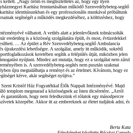
s kellett. „Nagy öröm és megtiszteltetés az, hogy egy ilyen
Egyházmegyei Karitász fenntartásában működő Szenvedélybeteg-segítő
, karitász identitásunkban és egy professzionális munkával próbáltunk
ársainak segítségét a működés megkezdéséhez, a költözéshez, hogy
ntézményévé válhatott. A vetítés alatt a jelenlevőknek tolmácsolták
r eredetileg is a közösség szolgálatára épült, és most, évtizedekkel
teljesítheti. … Az épület a Rév Szenvedélybeteg-segítő Ambulancia
s újrakezdési lehetőségre. A szolgálat, amely itt működik, sokrétű
portfoglalkozások keretében segítik a felépülés útját, miközben jelen
támogatást nyújtani. Mindez azt mutatja, hogy ez a szolgálat nem zárul
és reményében is. A szenvedélybeteg-segítés nem pusztán szakmai
lyben újra megtalálhatja a reményt és az értelmet. Kívánom, hogy ez
gítséget kérve, akár segítséget nyújtva.”
 a Szent Kristóf Ház Fogyatékkal Élők Nappali Intézményévé. Majd
álló templom megmarad a közösségnek az Isten dicséretére. „Arról
m és garantálom, hogy nem feledkezünk el rólatok egy másodpercre
szívetek közepébe. Akkor itt az embereknek az életet tudjátok adni, és
Berta Kata
Fényképeket készítette Bácskai Gergely