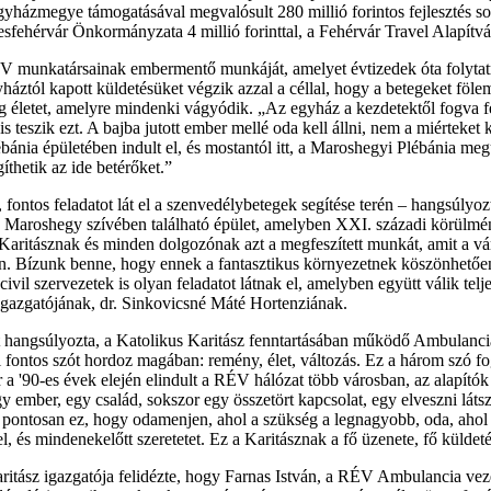
gyházmegye támogatásával megvalósult 280 millió forintos fejlesztés sor
ehérvár Önkormányzata 4 millió forinttal, a Fehérvár Travel Alapítvány 
munkatársainak embermentő munkáját, amelyet évtizedek óta folytatna
áztól kapott küldetésüket végzik azzal a céllal, hogy a betegeket föle
 életet, amelyre mindenki vágyódik. „Az egyház a kezdetektől fogva fe
 teszik ezt. A bajba jutott ember mellé oda kell állni, nem a miérteket
nia épületében indult el, és mostantól itt, a Maroshegyi Plébánia megú
thetik az ide betérőket.”
ntos feladatot lát el a szenvedélybetegek segítése terén – hangsúlyozt
a Maroshegy szívében található épület, amelyben XXI. századi körülmé
ritásznak és minden dolgozónak azt a megfeszített munkát, amit a vár
. Bízunk benne, hogy ennek a fantasztikus környezetnek köszönhetően 
il szervezetek is olyan feladatot látnak el, amelyben együtt válik telje
igazgatójának, dr. Sinkovicsné Máté Hortenziának.
t hangsúlyozta, a Katolikus Karitász fenntartásában működő Ambulanc
ontos szót hordoz magában: remény, élet, változás. Ez a három szó fogl
or a '90-es évek elején elindult a RÉV hálózat több városban, az alapí
 ember, egy család, sokszor egy összetört kapcsolat, egy elveszni lát
 is pontosan ez, hogy odamenjen, ahol a szükség a legnagyobb, oda, a
, és mindenekelőtt szeretetet. Ez a Karitásznak a fő üzenete, fő küldeté
tász igazgatója felidézte, hogy Farnas István, a RÉV Ambulancia veze