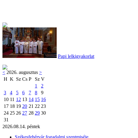
Papi lelkigyakorlat
<
2026. augusztus
>
H
K
Sz
Cs
P
Sz
V
1
2
3
4
5
6
7
8
9
10
11
12
13
14
15
16
17
18
19
20
21
22
23
24
25
26
27
28
29
30
31
2026.08.14. péntek
Székesfehérvár fogadalmi szentmiséje