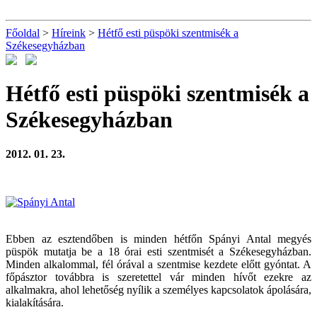
Főoldal
>
Híreink
>
Hétfő esti püspöki szentmisék a
Székesegyházban
Hétfő esti püspöki szentmisék a
Székesegyházban
2012. 01. 23.
Ebben az esztendőben is minden hétfőn Spányi Antal megyés
püspök mutatja be a 18 órai esti szentmisét a Székesegyházban.
Minden alkalommal, fél órával a szentmise kezdete előtt gyóntat. A
főpásztor továbbra is szeretettel vár minden hívőt ezekre az
alkalmakra, ahol lehetőség nyílik a személyes kapcsolatok ápolására,
kialakítására.