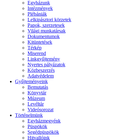
Egyházunk
Intézmények
Plébániák
Lelkipásztori körzetek
Papok, szerzetesek
Világi munkatársak
Dokumentumok
Kitüntetések
Térkép
Miserend
Linkgyűjtemény
Nyertes pályázatok
Közbeszerzés
Adatvédelem
Gyűjteményeink
Bemutatás
Könyvtár
Múzeum
Levéltár
Videósorozat
Történelmünk
Egyházmegyénk
Püspökök
Segédpüspökök
Hitvallóink