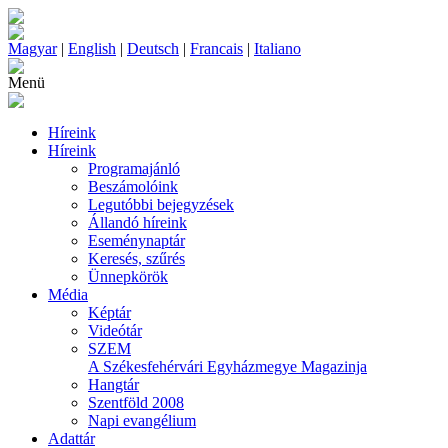
Magyar
|
English
|
Deutsch
|
Francais
|
Italiano
Menü
Híreink
Híreink
Programajánló
Beszámolóink
Legutóbbi bejegyzések
Állandó híreink
Eseménynaptár
Keresés, szűrés
Ünnepkörök
Média
Képtár
Videótár
SZEM
A Székesfehérvári Egyházmegye Magazinja
Hangtár
Szentföld 2008
Napi evangélium
Adattár