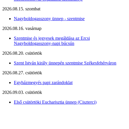
2026.08.15. szombat
Nagyboldogasszony ünnep - szentmise
2026.08.16. vasárnap
Szentmise és jegyesek megáldása az Ercsi
Nagyboldogasszony-napi búcsún
2026.08.20. csütörtök
Szent István király ünnepén szentmise Székesfehérváron
2026.08.27. csütörtök
Egyházmegyés papi zarándoklat
2026.09.03. csütörtök
Első csütörtöki Eucharisztia ünnep (Ciszterci)