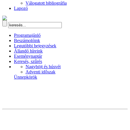
Válogatott bibliográfia
Lapozó
Programajánló
Beszámolóink
Legutóbbi bejegyzések
Állandó híreink
Eseménynaptár
Keresés, szűrés
Nagyböjt és húsvét
Adventi időszak
Ünnepkörök