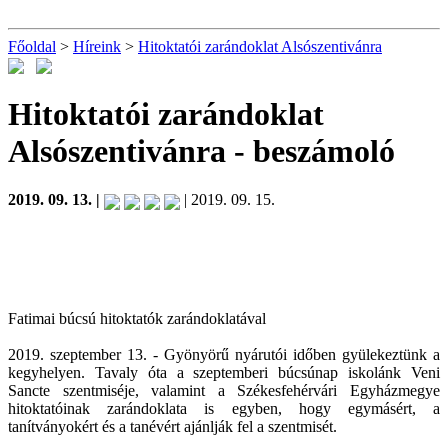
Főoldal
>
Híreink
>
Hitoktatói zarándoklat Alsószentivánra
Hitoktatói zarándoklat
Alsószentivánra
- beszámoló
2019. 09. 13. |
| 2019. 09. 15.
Fatimai búcsú hitoktatók zarándoklatával
2019. szeptember 13. - Gyönyörű nyárutói időben gyülekeztünk a
kegyhelyen. Tavaly óta a szeptemberi búcsúnap iskolánk Veni
Sancte szentmiséje, valamint a Székesfehérvári Egyházmegye
hitoktatóinak zarándoklata is egyben, hogy egymásért, a
tanítványokért és a tanévért ajánlják fel a szentmisét.