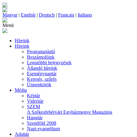
Magyar
|
English
|
Deutsch
|
Francais
|
Italiano
Menü
Híreink
Híreink
Programajánló
Beszámolóink
Legutóbbi bejegyzések
Állandó híreink
Eseménynaptár
Keresés, szűrés
Ünnepkörök
Média
Képtár
Videótár
SZEM
A Székesfehérvári Egyházmegye Magazinja
Hangtár
Szentföld 2008
Napi evangélium
Adattár