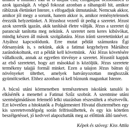
azok igazságát. A végső fokozat azonban a ráhangoló hit, amikor
rábízzuk életünket Istenre, s elfogadjuk útmutatását. Nemcsak akkor,
amikor jól megy a sorunk, hanem akkor is, amikor reménytelennek
érezzük helyzetünket. A Jézushoz vezető út pedig a szeretet. Jézust
azok szeretik igazán, akik tanítását életre váltják. Jézus a szeretet új
parancsát tanította meg nekünk. A szeretet nem keres kibúvókat,
mindig készen áll mások szolgálatára. Jézus iránti szeretetünkkel az
Atyához kapcsolódunk. Erre mutat példát számunkra Égi
édesanyánk is, s nekünk, akik a fatimai kegyhelyen Máriához
zarándokoltunk, ezt a példát kell követnünk. Aki Jézus követésére
vállalkozik, annak az egyetlen törvénye a szeretet. Jézustól kapjuk
az első szeretetet, hogy azt másokkal is közöljük. Jézus szeretete
termékeny talajjá formál minket. Ezen a talajon Jézus bátran új
növényeket ültethet, amelyek hatványozottan meghozzák
gyümölcseiket. Ehhez azonban rá kell bíznunk magunkat Istenre.
A búcsú utáni körmenetben természetesen iskolánk tanulói is
elkísérték a menettel a Fatimai Szűz szobrát. A szentmise utáni
szentségimádáson felemelő lelki utazásban részesültek a résztvevők.
Ezt követően a hitoktatók a Polgármesteri Hivatal dísztermében egy
kis szeretetvendégség során felfrissülhettek, és egy kis kötetlen
beszélgetéssel, jó kedvvel alapozhatták meg az előttünk álló tanévet.
Képek és szöveg: Kiss Attila