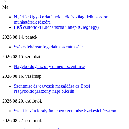
31
Ma
Nyári lelkigyakorlat hitoktatók és világi lelkipásztori
munkatársak részére
Első csütörtöki Eucharisztia ünnep (Öreghegy)
2026.08.14. péntek
Székesfehérvár fogadalmi szentmiséje
2026.08.15. szombat
Nagyboldogasszony ünnep - szentmise
2026.08.16. vasárnap
Szentmise és jegyesek megáldása az Ercsi
Nagyboldogasszony-napi búcsún
2026.08.20. csütörtök
Szent István király ünnepén szentmise Székesfehérváron
2026.08.27. csütörtök