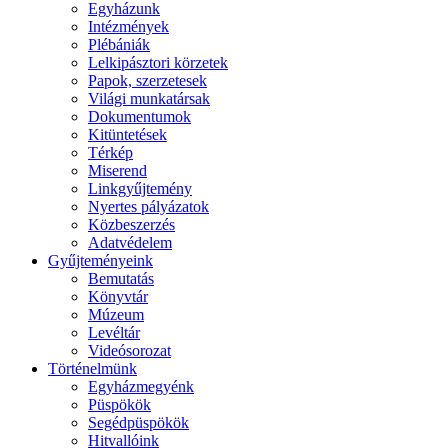
Egyházunk
Intézmények
Plébániák
Lelkipásztori körzetek
Papok, szerzetesek
Világi munkatársak
Dokumentumok
Kitüntetések
Térkép
Miserend
Linkgyűjtemény
Nyertes pályázatok
Közbeszerzés
Adatvédelem
Gyűjteményeink
Bemutatás
Könyvtár
Múzeum
Levéltár
Videósorozat
Történelmünk
Egyházmegyénk
Püspökök
Segédpüspökök
Hitvallóink