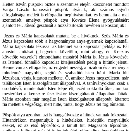
Helter István püspöki biztos a szentmise elején köszönetet mondott
Varga László kaposvári püspök atyának, aki számos egyéb
elfoglaltsága mellett is elfogadta meghívásunkat, és bemutatta a mai
szentmisét, amelyet püspök atya Kovács Elena gyógyulásáért
ajánlott fel. Jóleső gesztusát a hozzátartozók nevében is köszönjük!
Jézus és Mária kapcsolatát mutatta be a hívőknek. Szűz Mária és
Jézus kapcsolata több a hagyományos anya-gyermek kapcsolatnál.
Mária kapcsolata Jézussal az Istennel való kapcsolat példája is. Pál
apostol tanítását („Legyetek követőim, mint ahogy én Krisztus
követője vagyok”) elmondhatta magáról Mária is. Jézus követését,
az Istennel fönnálló kapcsolat kiteljesedését pedig a hitünk jelenti.
Benne van az elfogadás, az engedelmesség, a bizalom és a remény a
mindennél nagyobb, segítő és szabadító Isten iránt. Mária hitt
Jézusban, végig kitartott mellette. Ő, amikor Jézus megszületett, már
találkozott Isten kiszolgáltatott állapotával. A tanítványokban csak a
csodatévő, mindenható Isten képe élt, ezért sokkolta őket, amikor
mesterüket a keresztre feszítéskor kiszolgáltatott állapotban látták.
Mária azonban már megélte Isten kiszolgáltatott állapotát, kitartott
fia mellett a végsőkig, mert hitte, tudta, hogy Jézus fel fog támadni.
Püspök atya azonban azt is hangsúlyozta: a hitnek vannak fokozatai.
Hittanórákon megtanuljuk a hittételeket, hirdetjük, megvalljuk
ezeket, ez az első lépcsőfok, a tanult hit. Magasabb lépcsőfok,
amikor a hitünket már át is tudjuk élni, elfogadjuk bensőnkben is