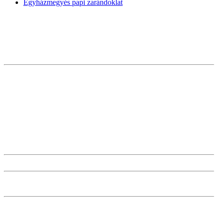
Egyházmegyés papi zarándoklat