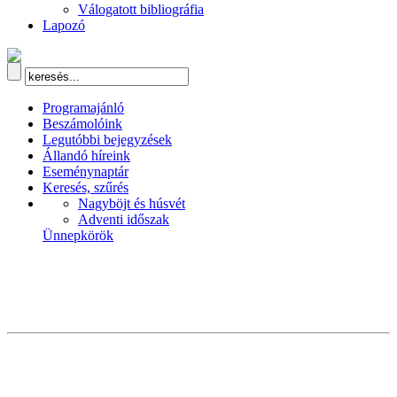
Válogatott bibliográfia
Lapozó
Programajánló
Beszámolóink
Legutóbbi bejegyzések
Állandó híreink
Eseménynaptár
Keresés, szűrés
Nagyböjt és húsvét
Adventi időszak
Ünnepkörök