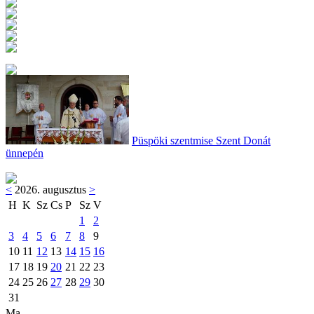
Püspöki szentmise Szent Donát
ünnepén
<
2026. augusztus
>
H
K
Sz
Cs
P
Sz
V
1
2
3
4
5
6
7
8
9
10
11
12
13
14
15
16
17
18
19
20
21
22
23
24
25
26
27
28
29
30
31
Ma