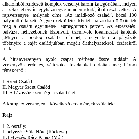
alkalomból rendezett komplex versenyt három kategóriában, melyen
a székesfehérvári egyházmegye minden iskolájából részt vettek. A
rajzversenyre, melynek címe „Az imádkozó család”, közel 130
pályamű érkezett. A gyerekek ötletes kivitelű rajzokban örökítették
meg a családi együttlétek legmeghittebb perceit. Az elbeszélés-
pályázat nehezebbnek bizonyult, tizennyolc fogalmazást kaptunk
„Milyen a boldog család?” címmel, amelyekben a pályázók
többnyire a saját családjukban megélt élethelyzetekről, érzésekről
írtak.
A hittanversenyen nyolc csapat mérhette össze tudását. A
versenyzők érdekes, változatos feladatokat oldottak meg három
témakörből:
I. Szent Család
II. Magyar Szent Család
III. A házasság szentsége, családi élet
A komplex versenyen a következő eredmények születtek:
Rajz
1-2. osztály:
I. helyezés: Süle Nóra (Ráckeve)
II. helyezés: Rácz Kinga (Mór)