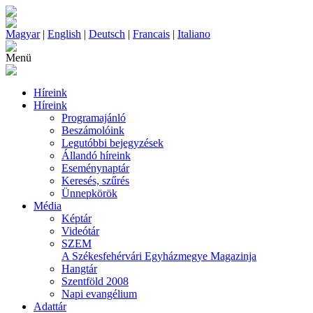
Magyar
|
English
|
Deutsch
|
Francais
|
Italiano
Menü
Híreink
Híreink
Programajánló
Beszámolóink
Legutóbbi bejegyzések
Állandó híreink
Eseménynaptár
Keresés, szűrés
Ünnepkörök
Média
Képtár
Videótár
SZEM
A Székesfehérvári Egyházmegye Magazinja
Hangtár
Szentföld 2008
Napi evangélium
Adattár