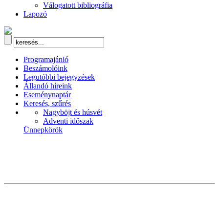
Válogatott bibliográfia
Lapozó
Programajánló
Beszámolóink
Legutóbbi bejegyzések
Állandó híreink
Eseménynaptár
Keresés, szűrés
Nagyböjt és húsvét
Adventi időszak
Ünnepkörök