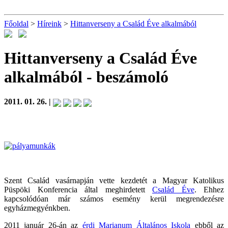
Főoldal
>
Híreink
>
Hittanverseny a Család Éve alkalmából
Hittanverseny a Család Éve
alkalmából
- beszámoló
2011. 01. 26. |
Szent Család vasárnapján vette kezdetét a Magyar Katolikus
Püspöki Konferencia által meghirdetett
Család Éve
. Ehhez
kapcsolódóan már számos esemény kerül megrendezésre
egyházmegyénkben.
2011 január 26-án az
érdi Marianum Általános Iskola
ebből az