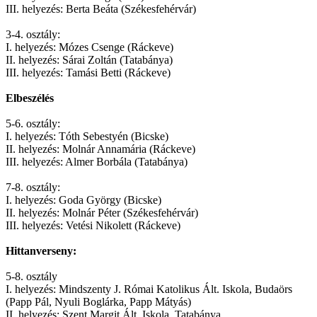
III. helyezés: Berta Beáta (Székesfehérvár)
3-4. osztály:
I. helyezés: Mózes Csenge (Ráckeve)
II. helyezés: Sárai Zoltán (Tatabánya)
III. helyezés: Tamási Betti (Ráckeve)
Elbeszélés
5-6. osztály:
I. helyezés: Tóth Sebestyén (Bicske)
II. helyezés: Molnár Annamária (Ráckeve)
III. helyezés: Almer Borbála (Tatabánya)
7-8. osztály:
I. helyezés: Goda György (Bicske)
II. helyezés: Molnár Péter (Székesfehérvár)
III. helyezés: Vetési Nikolett (Ráckeve)
Hittanverseny:
5-8. osztály
I. helyezés: Mindszenty J. Római Katolikus Ált. Iskola, Budaörs
(Papp Pál, Nyuli Boglárka, Papp Mátyás)
II. helyezés: Szent Margit Ált. Iskola, Tatabánya