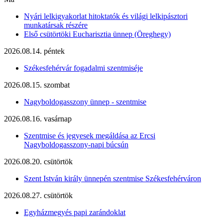
Nyári lelkigyakorlat hitoktatók és világi lelkipásztori
munkatársak részére
Első csütörtöki Eucharisztia ünnep (Öreghegy)
2026.08.14. péntek
Székesfehérvár fogadalmi szentmiséje
2026.08.15. szombat
Nagyboldogasszony ünnep - szentmise
2026.08.16. vasárnap
Szentmise és jegyesek megáldása az Ercsi
Nagyboldogasszony-napi búcsún
2026.08.20. csütörtök
Szent István király ünnepén szentmise Székesfehérváron
2026.08.27. csütörtök
Egyházmegyés papi zarándoklat