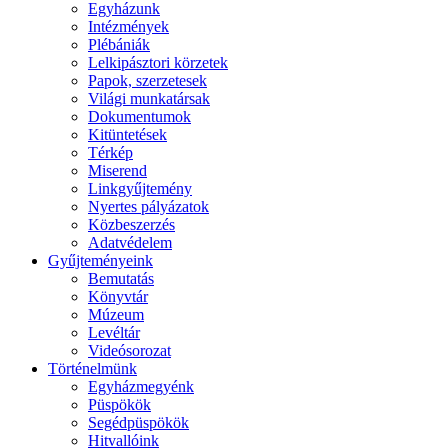
Egyházunk
Intézmények
Plébániák
Lelkipásztori körzetek
Papok, szerzetesek
Világi munkatársak
Dokumentumok
Kitüntetések
Térkép
Miserend
Linkgyűjtemény
Nyertes pályázatok
Közbeszerzés
Adatvédelem
Gyűjteményeink
Bemutatás
Könyvtár
Múzeum
Levéltár
Videósorozat
Történelmünk
Egyházmegyénk
Püspökök
Segédpüspökök
Hitvallóink