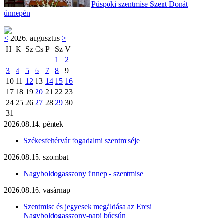
Püspöki szentmise Szent Donát
ünnepén
<
2026. augusztus
>
H
K
Sz
Cs
P
Sz
V
1
2
3
4
5
6
7
8
9
10
11
12
13
14
15
16
17
18
19
20
21
22
23
24
25
26
27
28
29
30
31
2026.08.14. péntek
Székesfehérvár fogadalmi szentmiséje
2026.08.15. szombat
Nagyboldogasszony ünnep - szentmise
2026.08.16. vasárnap
Szentmise és jegyesek megáldása az Ercsi
Nagyboldogasszony-napi búcsún