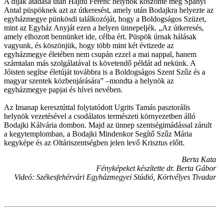
A díjak átadása után Hajdu Ferenc helynök köszönte meg Spányi
Antal püspöknek azt az útkeresést, amely után Bodajkra helyezte az
egyházmegye pünkösdi találkozóját, hogy a Boldogságos Szüzet,
mint az Egyház Anyját ezen a helyen ünnepeljék. „Az útkeresés,
amely elhozott bennünket ide, célba ért. Püspök úrnak hálásak
vagyunk, és köszönjük, hogy több mint két évtizede az
egyházmegye életében nem csupán ezzel a mai nappal, hanem
számtalan más szolgálatával is követendő példát ad nekünk. A
Jóisten segítse életúját továbbra is a Boldogságos Szent Szűz és a
magyar szentek közbenjárására” –mondta a helynök az
egyházmegye papjai és hívei nevében.
Az Imanap keresztúttal folytatódott Ugrits Tamás pasztorális
helynök vezetésével a csodálatos természeti környezetben álló
Bodajki Kálvária dombon. Majd az ünnep szentségimádással zárult
a kegytemplomban, a Bodajki Mindenkor Segítő Szűz Mária
kegyképe és az Oltáriszentségben jelen levő Krisztus előtt.
Berta Kata
Fényképeket készítette dr. Berta Gábor
Videó: Székesfehérvári Egyházmegyei Stúdió, Körtvélyes Tivadar