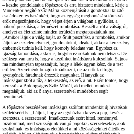
– kezdte gondolatait a főpásztor, és arra biztatott mindenkit, kérje a
Mindenkor Segítő Szűz Mária közbenjárását a gondokkal küzdő
családokért és hazánkért, hogy az egység megbontására törekvő
erők megszűnjenek, hogy véget érjen a világban a gyűlölet, a
háború pusztítása, a természet rombolása. Beszélt arról a válságról,
amelyet az élet szinte minden területén megtapasztalunk ma.
„Amikor látjuk a világ baját, az őrült pusztítást, a rombolást, amikor
látjuk az esztelen elveket, gondolatokat, ideákat, akkor a keresztény
embernek tudnia kell, hogy komoly feladata van. Egyrészt az
igazság kimondása, akkor is, hogyha ez sokaknak nem tetszik. De
szükség van arra is, hogy a kezünket imádságra kulcsoljuk. Sajnos
ma mindannyian tapasztaljuk, hogy a lélek ugyan kész, de a test
erőtlen. Szeretnénk buzgón imádkozni, de az erőnk elfogy,
gyengének, fáradtnak érezzük magunkat. Hiányzik az
imádságainkból a tűz, a lelkesedés, az erő, a hit. Ezért fontos, hogy
keressük a Boldogságos Szűz Máriát, aki mellett mindezt
megtaláljuk, aki az ő anyai szeretetével mindebben segít
bennünket.”
A főpásztor beszédében imádságra szólított mindenkit új hivatások
születéséért is. „Látjuk, hogy az egyházban kevés a pap, kevés a
szerzetes, a szerzetesnő. Imádkozzunk ezért hittel, reménnyel,
bizalommal, mert szükségünk van jó papokra, szerzetesekre, akik
szolgálnak, és imádságos életükkel a mi közösségeinket éltetik és