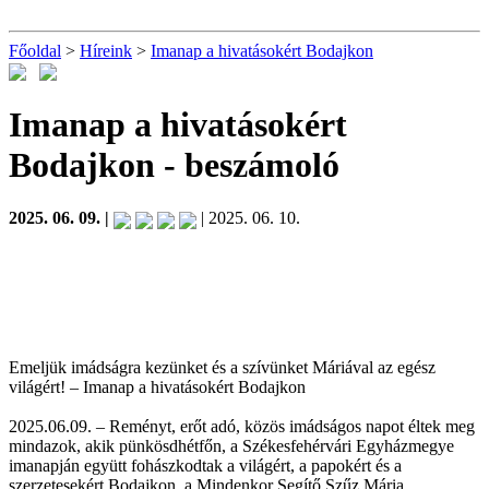
Főoldal
>
Híreink
>
Imanap a hivatásokért Bodajkon
Imanap a hivatásokért
Bodajkon
- beszámoló
2025. 06. 09. |
| 2025. 06. 10.
Emeljük imádságra kezünket és a szívünket Máriával az egész
világért! – Imanap a hivatásokért Bodajkon
2025.06.09. – Reményt, erőt adó, közös imádságos napot éltek meg
mindazok, akik pünkösdhétfőn, a Székesfehérvári Egyházmegye
imanapján együtt fohászkodtak a világért, a papokért és a
szerzetesekért Bodajkon, a Mindenkor Segítő Szűz Mária