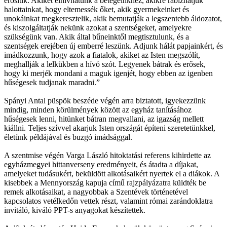
erősítik. Akiket elhívhatunk a betegeinkhez, akikre rábízhatjuk
halottainkat, hogy eltemessék őket, akik gyermekeinket és
unokáinkat megkeresztelik, akik bemutatják a legszentebb áldozatot,
és kiszolgáltatják nekünk azokat a szentségeket, amelyekre
szükségünk van. Akik által bűneinktől megtisztulunk, és a
szentségek erejében új emberré leszünk. Adjunk hálát papjainkért, és
imádkozzunk, hogy azok a fiatalok, akiket az Isten megszólít,
meghallják a lelkükben a hívó szót. Legyenek bátrak és erősek,
hogy ki merjék mondani a maguk igenjét, hogy ebben az igenben
hűségesek tudjanak maradni.”
Spányi Antal püspök beszéde végén arra biztatott, igyekezzünk
mindig, minden körülmények között az egyház tanításához
hűségesek lenni, hitünket bátran megvallani, az igazság mellett
kiállni. Teljes szívvel akarjuk Isten országát építeni szeretetünkkel,
életünk példájával és buzgó imádsággal.
A szentmise végén Varga László hitoktatási referens kihirdette az
egyházmegyei hittanverseny eredményeit, és átadta a díjakat,
amelyeket tudásukért, beküldött alkotásaikért nyertek el a diákok. A
kisebbek a Mennyország kapuja című rajzpályázatra küldték be
remek alkotásaikat, a nagyobbak a Szentévek történetével
kapcsolatos vetélkedőn vettek részt, valamint római zarándoklatra
invitáló, kiváló PPT-s anyagokat készítettek.