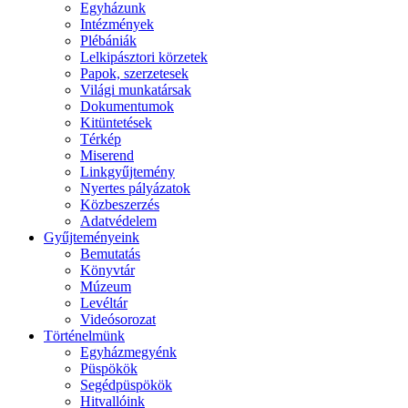
Egyházunk
Intézmények
Plébániák
Lelkipásztori körzetek
Papok, szerzetesek
Világi munkatársak
Dokumentumok
Kitüntetések
Térkép
Miserend
Linkgyűjtemény
Nyertes pályázatok
Közbeszerzés
Adatvédelem
Gyűjteményeink
Bemutatás
Könyvtár
Múzeum
Levéltár
Videósorozat
Történelmünk
Egyházmegyénk
Püspökök
Segédpüspökök
Hitvallóink