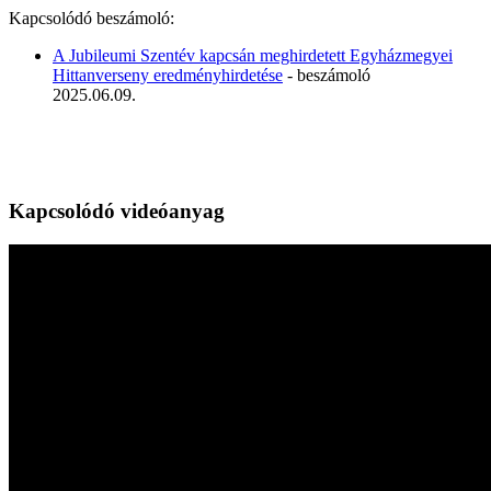
Kapcsolódó beszámoló:
A Jubileumi Szentév kapcsán meghirdetett Egyházmegyei
Hittanverseny eredményhirdetése
- beszámoló
2025.06.09.
Kapcsolódó videóanyag