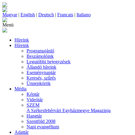
Magyar
|
English
|
Deutsch
|
Francais
|
Italiano
Menü
Híreink
Híreink
Programajánló
Beszámolóink
Legutóbbi bejegyzések
Állandó híreink
Eseménynaptár
Keresés, szűrés
Ünnepkörök
Média
Képtár
Videótár
SZEM
A Székesfehérvári Egyházmegye Magazinja
Hangtár
Szentföld 2008
Napi evangélium
Adattár