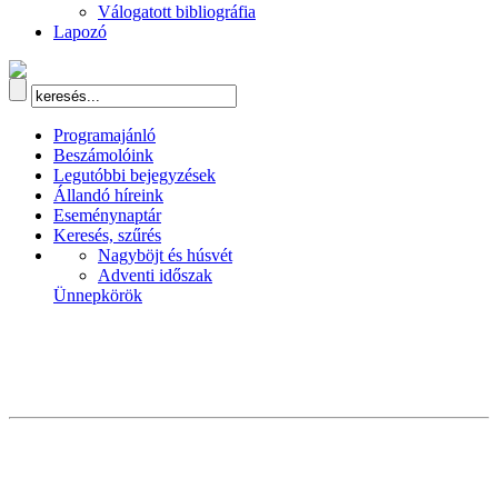
Válogatott bibliográfia
Lapozó
Programajánló
Beszámolóink
Legutóbbi bejegyzések
Állandó híreink
Eseménynaptár
Keresés, szűrés
Nagyböjt és húsvét
Adventi időszak
Ünnepkörök