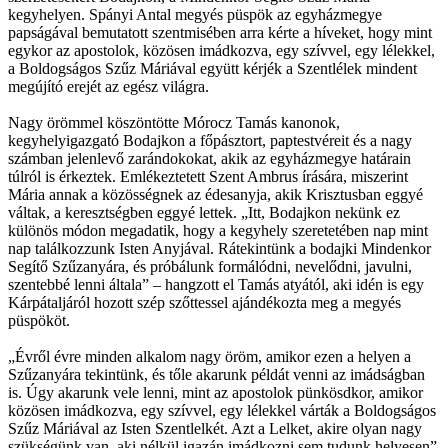
kegyhelyen. Spányi Antal megyés püspök az egyházmegye
papságával bemutatott szentmisében arra kérte a híveket, hogy mint
egykor az apostolok, közösen imádkozva, egy szívvel, egy lélekkel,
a Boldogságos Szűz Máriával együtt kérjék a Szentlélek mindent
megújító erejét az egész világra.
Nagy örömmel köszöntötte Mórocz Tamás kanonok,
kegyhelyigazgató Bodajkon a főpásztort, paptestvéreit és a nagy
számban jelenlevő zarándokokat, akik az egyházmegye határain
túlról is érkeztek. Emlékeztetett Szent Ambrus írására, miszerint
Mária annak a közösségnek az édesanyja, akik Krisztusban eggyé
váltak, a keresztségben eggyé lettek. „Itt, Bodajkon nekünk ez
különös módon megadatik, hogy a kegyhely szeretetében nap mint
nap találkozzunk Isten Anyjával. Rátekintünk a bodajki Mindenkor
Segítő Szűzanyára, és próbálunk formálódni, nevelődni, javulni,
szentebbé lenni általa” – hangzott el Tamás atyától, aki idén is egy
Kárpátaljáról hozott szép szőttessel ajándékozta meg a megyés
püspököt.
„Évről évre minden alkalom nagy öröm, amikor ezen a helyen a
Szűzanyára tekintünk, és tőle akarunk példát venni az imádságban
is. Úgy akarunk vele lenni, mint az apostolok pünkösdkor, amikor
közösen imádkozva, egy szívvel, egy lélekkel várták a Boldogságos
Szűz Máriával az Isten Szentlelkét. Azt a Lelket, akire olyan nagy
szükségünk van, aki nélkül igazán imádkozni sem tudunk helyesen”