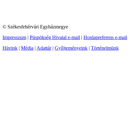
© Székesfehérvári Egyházmegye
Impresszum
|
Püspökség Hivatal e-mail
|
Honlapreferens e-mail
Híreink
|
Média
|
Adattár
|
Gyűjteményeink
|
Történelmünk