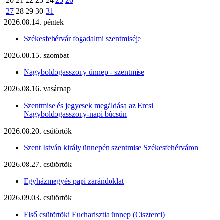
20
21
22
23
24
25
26
27
28
29
30
31
2026.08.14. péntek
Székesfehérvár fogadalmi szentmiséje
2026.08.15. szombat
Nagyboldogasszony ünnep - szentmise
2026.08.16. vasárnap
Szentmise és jegyesek megáldása az Ercsi
Nagyboldogasszony-napi búcsún
2026.08.20. csütörtök
Szent István király ünnepén szentmise Székesfehérváron
2026.08.27. csütörtök
Egyházmegyés papi zarándoklat
2026.09.03. csütörtök
Első csütörtöki Eucharisztia ünnep (Ciszterci)