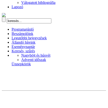
Válogatott bibliográfia
Lapozó
Programajánló
Beszámolóink
Legutóbbi bejegyzések
Állandó híreink
Eseménynaptár
Keresés, szűrés
Nagyböjt és húsvét
Adventi időszak
Ünnepkörök