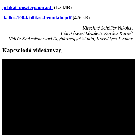
plakat_poszterpapir.pdf
(1.3 MB)
kallos-100-kiallitasi-bemutato.pdf
(426 kB)
Kirschné Schöffer Nikolett
Fényképeket készítette Kovács Kornél
Videó: Székesfehérvári Egyházmegyei Stúdió, Körtvélyes Tivadar
Kapcsolódó videóanyag