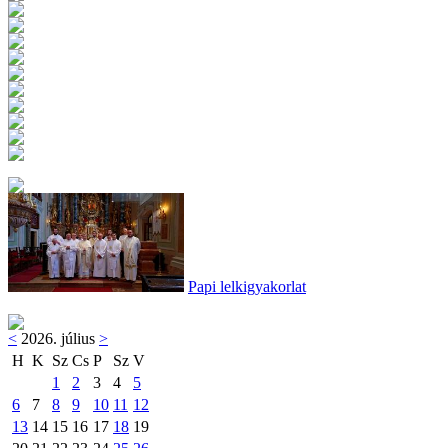
Papi lelkigyakorlat
<
2026. július
>
H
K
Sz
Cs
P
Sz
V
1
2
3
4
5
6
7
8
9
10
11
12
13
14
15
16
17
18
19