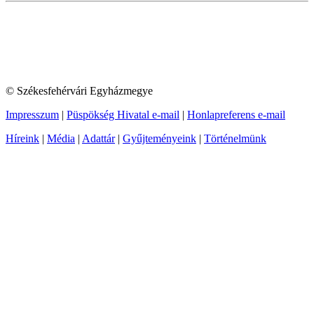
© Székesfehérvári Egyházmegye
Impresszum
|
Püspökség Hivatal e-mail
|
Honlapreferens e-mail
Híreink
|
Média
|
Adattár
|
Gyűjteményeink
|
Történelmünk