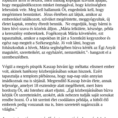
főpásztor arról is beszélt, Isten mindig kopogtat szívünk ajtaján,
hogy megajándékozzon minket önmagával, hogy közösségben
lehessünk vele. Meg kell hallanunk Őt, engednünk kell, hogy
megérintsen bennünket. Jézus életében azt látjuk, amikor az
emberekkel találkozott, szívüket megérintette, meggyógyultak, új
életet kaptak, remény ébredt bennük. Ne engedjük, hogy bármi is
Isten hívó szava és közénk álljon. „Mária lelkülete, készsége, példa
a keresztény embereknek. Fogékonyak Mária követésére, ezt
tapasztaltuk, amikor a napokban itt járt a Szentkúti kegyszobor és
egész nap megtelt a Székesegyház. Jó volt látni, hogyan
fohászkodtak a hívek, Mária segítségében bízva kérték az Égi Anyát
magukért, szeretteikért, az egyházért, nemzetükért.”- hangzott el a
szentbeszédben.
Végül a megyés püspök Kaszap Istvánt így méltatta: elismert ember
volt, akinek hatékony közbenjárásában sokan hisznek. Ezért
tapasztalja a templom plébánosa, hogy nap-nap után annyian
imádkoznak ma is sírjánál. Megrendítő Kaszap István élete, annak
teljessége, amelyet 18 esztendeje alatt megélhetett, mert Isten
hordozta Őt, aki Istenhez akart eljutni. „Égi közbenjárásában bízva
kérjük Őt szeretteinkért, azokért, akik nehezen tudják saját sorsukat
rendbe hozni. Ő a hit szerinti élet csodálatos példája, a hitből élő
emberek pedig vonzanak ma is, Isten szeretetét sugározzák a
világba.”