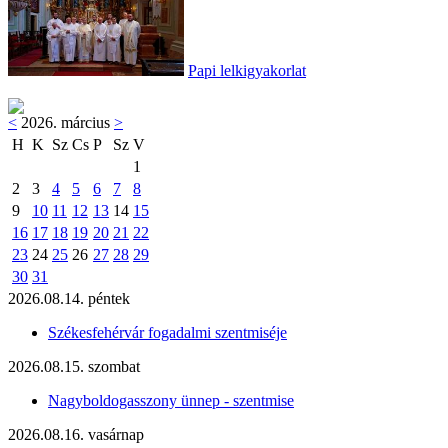
Papi lelkigyakorlat
<
2026. március
>
H
K
Sz
Cs
P
Sz
V
1
2
3
4
5
6
7
8
9
10
11
12
13
14
15
16
17
18
19
20
21
22
23
24
25
26
27
28
29
30
31
2026.08.14. péntek
Székesfehérvár fogadalmi szentmiséje
2026.08.15. szombat
Nagyboldogasszony ünnep - szentmise
2026.08.16. vasárnap