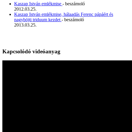
Kaszap István emlékmise
- beszámoló
2012.03.25.
Kaszap István emlékmise, hálaadás Ferenc pápáért és
nagyböjti triduum kezdet
- beszámoló
2013.03.25.
Kapcsolódó videóanyag