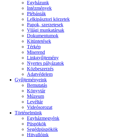
Egyházunk
Intézmények
Plébániák
Lelkipásztori körzetek
Papok, szerzetesek
Világi munkatársak
Dokumentumok
Kitüntetések
Térkép
Miserend
Linkgyűjtemény
Nyertes pályázatok
Közbeszerzés
Adatvédelem
Gyűjteményeink
Bemutatás
Könyvtár
Múzeum
Levéltár
Videósorozat
Történelmünk
Egyházmegyénk
Püspökök
Segédpüspökök
Hitvallóink