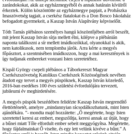
zarándokokat, akik az egyházmegyéből és annak határain kívülről
érkeztek. Külön köszöntötte az egyházmegye papjait, a Prohászka
Imaszövetség tagjait, a cserkész fiatalokat és a Don Bosco Iskolaház
befogadott gyermekeit, a Kaszap István Alapítvány képviselőit.
Tóth Tamás plébános személyes hangú köszöntőjében arról beszélt,
mit jelent Kaszap István sírja mellett élni, kilépve a plébánián
naponta találkozni a sír mellett imádkozókkal, olyanokkal is akik,
nem katolikusok, nem templomba járók. Arra kérte a megyés
főpásztort, a szentmisében imádkozzon, hogy a mai keresztények is
így tudjanak embereket vonzani Isten szeretetéhez.
Kispál György csepeli plébános a Táborkereszt Magyar
Cserkészszövetség Katolikus Cserkészek Közösségének nevében
átadott egy tervet a megyés püspöknek, Kaszap István közeledő,
2016-ban esedékes 100 éves születési évfordulójára tervezett,
jubileumi év meghirdetésére.
A megyés püspök beszédében felidézte Kaszap István megrendítő
élettörténetét, amelyre „mindannyian rácsodálkozhatunk, mint Isten
ajándékára. ”- mondta majd hozzátette: „Ő megértette, hogy Isten
szeretettel keresi az embert, megszólítja, keresi annak az útját, hogy
a bűnei miatt Tőle elfordult ember sebeit meggyógyítsa. Megértette,
hogy fájdalmainkat Ő viselte, és egy lett velünk kivéve a bűnt.” A