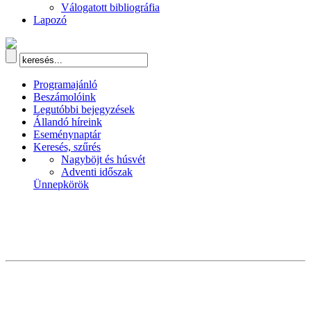
Válogatott bibliográfia
Lapozó
Programajánló
Beszámolóink
Legutóbbi bejegyzések
Állandó híreink
Eseménynaptár
Keresés, szűrés
Nagyböjt és húsvét
Adventi időszak
Ünnepkörök