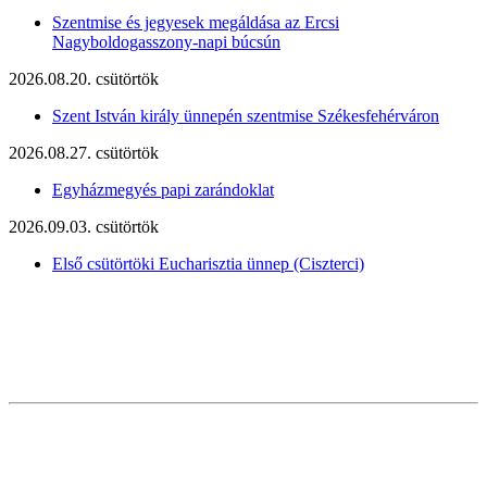
Szentmise és jegyesek megáldása az Ercsi
Nagyboldogasszony-napi búcsún
2026.08.20. csütörtök
Szent István király ünnepén szentmise Székesfehérváron
2026.08.27. csütörtök
Egyházmegyés papi zarándoklat
2026.09.03. csütörtök
Első csütörtöki Eucharisztia ünnep (Ciszterci)