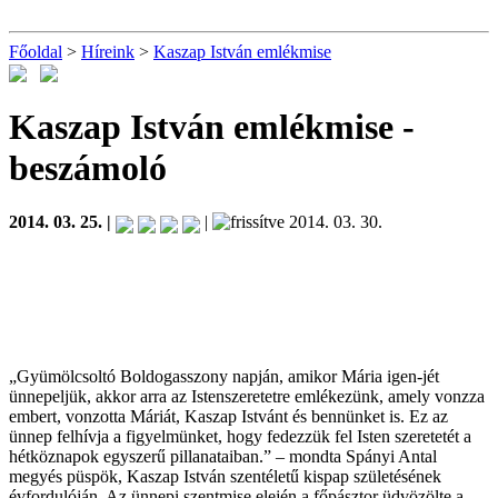
Főoldal
>
Híreink
>
Kaszap István emlékmise
Kaszap István emlékmise
-
beszámoló
2014. 03. 25. |
|
2014. 03. 30.
„Gyümölcsoltó Boldogasszony napján, amikor Mária igen-jét
ünnepeljük, akkor arra az Istenszeretetre emlékezünk, amely vonzza
embert, vonzotta Máriát, Kaszap Istvánt és bennünket is. Ez az
ünnep felhívja a figyelmünket, hogy fedezzük fel Isten szeretetét a
hétköznapok egyszerű pillanataiban.” – mondta Spányi Antal
megyés püspök, Kaszap István szentéletű kispap születésének
évfordulóján. Az ünnepi szentmise elején a főpásztor üdvözölte a