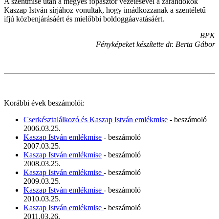
A szentmise után a megyés főpásztor vezetésével a zarándokok
Kaszap István sírjához vonultak, hogy imádkozzanak a szentéletű
ifjú közbenjárásáért és mielőbbi boldoggáavatásáért.
BPK
Fényképeket készítette dr. Berta Gábor
Korábbi évek beszámolói:
Cserkésztalálkozó és Kaszap István emlékmise
- beszámoló
2006.03.25.
Kaszap István emlékmise
- beszámoló
2007.03.25.
Kaszap István emlékmise
- beszámoló
2008.03.25.
Kaszap István emlékmise
- beszámoló
2009.03.25.
Kaszap István emlékmise
- beszámoló
2010.03.25.
Kaszap István emlékmise
- beszámoló
2011.03.26.