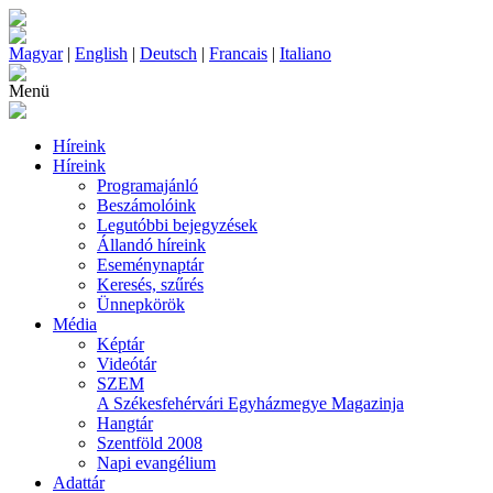
Magyar
|
English
|
Deutsch
|
Francais
|
Italiano
Menü
Híreink
Híreink
Programajánló
Beszámolóink
Legutóbbi bejegyzések
Állandó híreink
Eseménynaptár
Keresés, szűrés
Ünnepkörök
Média
Képtár
Videótár
SZEM
A Székesfehérvári Egyházmegye Magazinja
Hangtár
Szentföld 2008
Napi evangélium
Adattár