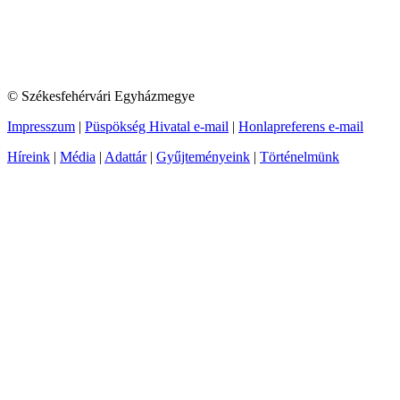
© Székesfehérvári Egyházmegye
Impresszum
|
Püspökség Hivatal e-mail
|
Honlapreferens e-mail
Híreink
|
Média
|
Adattár
|
Gyűjteményeink
|
Történelmünk