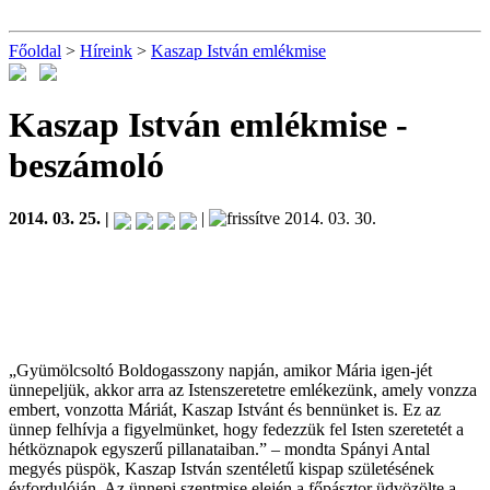
Főoldal
>
Híreink
>
Kaszap István emlékmise
Kaszap István emlékmise
-
beszámoló
2014. 03. 25. |
|
2014. 03. 30.
„Gyümölcsoltó Boldogasszony napján, amikor Mária igen-jét
ünnepeljük, akkor arra az Istenszeretetre emlékezünk, amely vonzza
embert, vonzotta Máriát, Kaszap Istvánt és bennünket is. Ez az
ünnep felhívja a figyelmünket, hogy fedezzük fel Isten szeretetét a
hétköznapok egyszerű pillanataiban.” – mondta Spányi Antal
megyés püspök, Kaszap István szentéletű kispap születésének
évfordulóján. Az ünnepi szentmise elején a főpásztor üdvözölte a