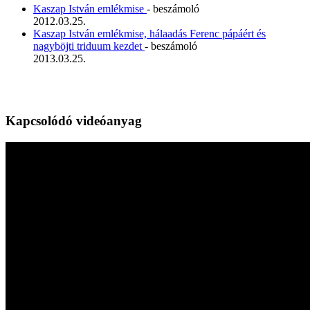
Kaszap István emlékmise
- beszámoló
2012.03.25.
Kaszap István emlékmise, hálaadás Ferenc pápáért és
nagyböjti triduum kezdet
- beszámoló
2013.03.25.
Kapcsolódó videóanyag