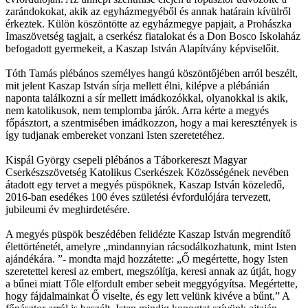
zarándokokat, akik az egyházmegyéből és annak határain kívülről
érkeztek. Külön köszöntötte az egyházmegye papjait, a Prohászka
Imaszövetség tagjait, a cserkész fiatalokat és a Don Bosco Iskolaház
befogadott gyermekeit, a Kaszap István Alapítvány képviselőit.
Tóth Tamás plébános személyes hangú köszöntőjében arról beszélt,
mit jelent Kaszap István sírja mellett élni, kilépve a plébánián
naponta találkozni a sír mellett imádkozókkal, olyanokkal is akik,
nem katolikusok, nem templomba járók. Arra kérte a megyés
főpásztort, a szentmisében imádkozzon, hogy a mai keresztények is
így tudjanak embereket vonzani Isten szeretetéhez.
Kispál György csepeli plébános a Táborkereszt Magyar
Cserkészszövetség Katolikus Cserkészek Közösségének nevében
átadott egy tervet a megyés püspöknek, Kaszap István közeledő,
2016-ban esedékes 100 éves születési évfordulójára tervezett,
jubileumi év meghirdetésére.
A megyés püspök beszédében felidézte Kaszap István megrendítő
élettörténetét, amelyre „mindannyian rácsodálkozhatunk, mint Isten
ajándékára. ”- mondta majd hozzátette: „Ő megértette, hogy Isten
szeretettel keresi az embert, megszólítja, keresi annak az útját, hogy
a bűnei miatt Tőle elfordult ember sebeit meggyógyítsa. Megértette,
hogy fájdalmainkat Ő viselte, és egy lett velünk kivéve a bűnt.” A