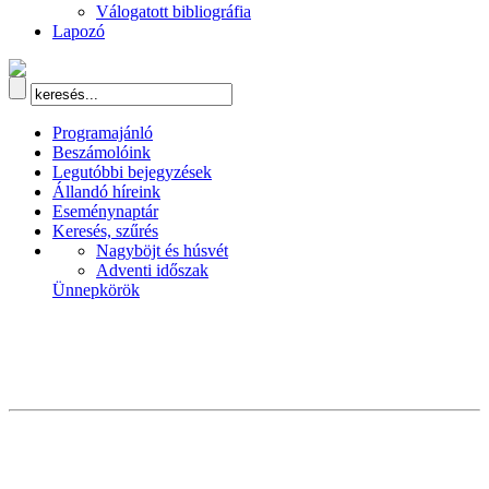
Válogatott bibliográfia
Lapozó
Programajánló
Beszámolóink
Legutóbbi bejegyzések
Állandó híreink
Eseménynaptár
Keresés, szűrés
Nagyböjt és húsvét
Adventi időszak
Ünnepkörök