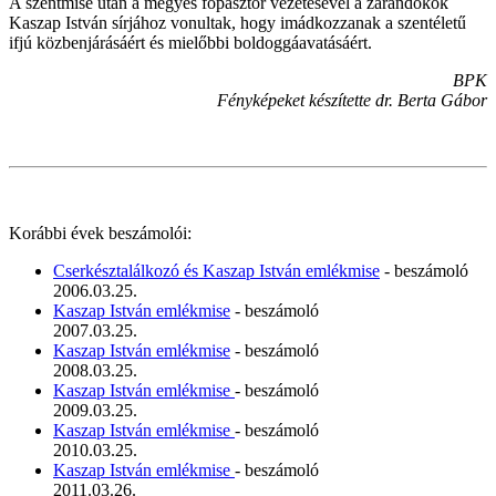
A szentmise után a megyés főpásztor vezetésével a zarándokok
Kaszap István sírjához vonultak, hogy imádkozzanak a szentéletű
ifjú közbenjárásáért és mielőbbi boldoggáavatásáért.
BPK
Fényképeket készítette dr. Berta Gábor
Korábbi évek beszámolói:
Cserkésztalálkozó és Kaszap István emlékmise
- beszámoló
2006.03.25.
Kaszap István emlékmise
- beszámoló
2007.03.25.
Kaszap István emlékmise
- beszámoló
2008.03.25.
Kaszap István emlékmise
- beszámoló
2009.03.25.
Kaszap István emlékmise
- beszámoló
2010.03.25.
Kaszap István emlékmise
- beszámoló
2011.03.26.