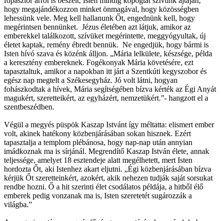
főpásztor arról is beszélt, Isten mindig kopogtat szívünk ajtaján,
hogy megajándékozzon minket önmagával, hogy közösségben
lehessünk vele. Meg kell hallanunk Őt, engednünk kell, hogy
megérintsen bennünket. Jézus életében azt látjuk, amikor az
emberekkel találkozott, szívüket megérintette, meggyógyultak, új
életet kaptak, remény ébredt bennük. Ne engedjük, hogy bármi is
Isten hívó szava és közénk álljon. „Mária lelkülete, készsége, példa
a keresztény embereknek. Fogékonyak Mária követésére, ezt
tapasztaltuk, amikor a napokban itt járt a Szentkúti kegyszobor és
egész nap megtelt a Székesegyház. Jó volt látni, hogyan
fohászkodtak a hívek, Mária segítségében bízva kérték az Égi Anyát
magukért, szeretteikért, az egyházért, nemzetükért.”- hangzott el a
szentbeszédben.
Végül a megyés püspök Kaszap Istvánt így méltatta: elismert ember
volt, akinek hatékony közbenjárásában sokan hisznek. Ezért
tapasztalja a templom plébánosa, hogy nap-nap után annyian
imádkoznak ma is sírjánál. Megrendítő Kaszap István élete, annak
teljessége, amelyet 18 esztendeje alatt megélhetett, mert Isten
hordozta Őt, aki Istenhez akart eljutni. „Égi közbenjárásában bízva
kérjük Őt szeretteinkért, azokért, akik nehezen tudják saját sorsukat
rendbe hozni. Ő a hit szerinti élet csodálatos példája, a hitből élő
emberek pedig vonzanak ma is, Isten szeretetét sugározzák a
világba.”