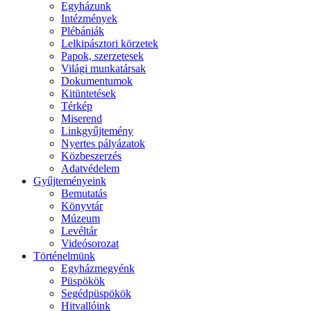
Egyházunk
Intézmények
Plébániák
Lelkipásztori körzetek
Papok, szerzetesek
Világi munkatársak
Dokumentumok
Kitüntetések
Térkép
Miserend
Linkgyűjtemény
Nyertes pályázatok
Közbeszerzés
Adatvédelem
Gyűjteményeink
Bemutatás
Könyvtár
Múzeum
Levéltár
Videósorozat
Történelmünk
Egyházmegyénk
Püspökök
Segédpüspökök
Hitvallóink