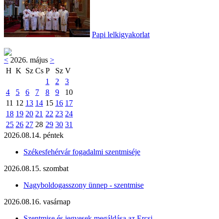
Papi lelkigyakorlat
<
2026. május
>
H
K
Sz
Cs
P
Sz
V
1
2
3
4
5
6
7
8
9
10
11
12
13
14
15
16
17
18
19
20
21
22
23
24
25
26
27
28
29
30
31
2026.08.14. péntek
Székesfehérvár fogadalmi szentmiséje
2026.08.15. szombat
Nagyboldogasszony ünnep - szentmise
2026.08.16. vasárnap
Szentmise és jegyesek megáldása az Ercsi