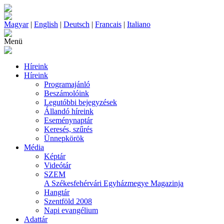
Magyar
|
English
|
Deutsch
|
Francais
|
Italiano
Menü
Híreink
Híreink
Programajánló
Beszámolóink
Legutóbbi bejegyzések
Állandó híreink
Eseménynaptár
Keresés, szűrés
Ünnepkörök
Média
Képtár
Videótár
SZEM
A Székesfehérvári Egyházmegye Magazinja
Hangtár
Szentföld 2008
Napi evangélium
Adattár