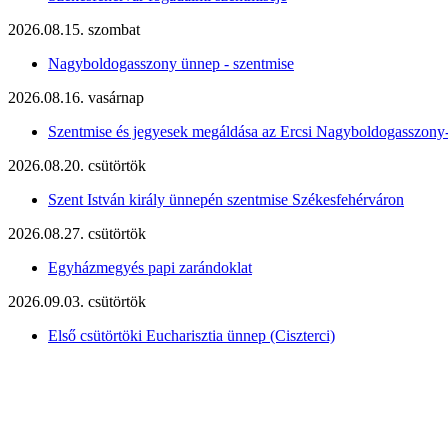
2026.08.15. szombat
Nagyboldogasszony ünnep - szentmise
2026.08.16. vasárnap
Szentmise és jegyesek megáldása az Ercsi Nagyboldogasszony
2026.08.20. csütörtök
Szent István király ünnepén szentmise Székesfehérváron
2026.08.27. csütörtök
Egyházmegyés papi zarándoklat
2026.09.03. csütörtök
Első csütörtöki Eucharisztia ünnep (Ciszterci)