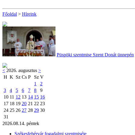
Főoldal
>
Híreink
Püspöki szentmise Szent Donát ünnepén
<
2026. augusztus
>
H
K
Sz
Cs
P
Sz
V
1
2
3
4
5
6
7
8
9
10
11
12
13
14
15
16
17
18
19
20
21
22
23
24
25
26
27
28
29
30
31
2026.08.14. péntek
Székesfehérvár fogadalmi szentmiséje