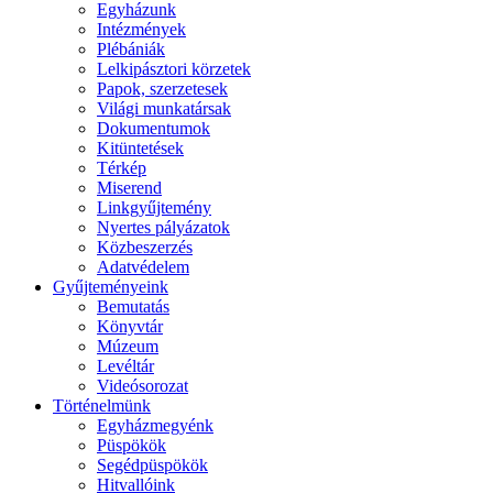
Egyházunk
Intézmények
Plébániák
Lelkipásztori körzetek
Papok, szerzetesek
Világi munkatársak
Dokumentumok
Kitüntetések
Térkép
Miserend
Linkgyűjtemény
Nyertes pályázatok
Közbeszerzés
Adatvédelem
Gyűjteményeink
Bemutatás
Könyvtár
Múzeum
Levéltár
Videósorozat
Történelmünk
Egyházmegyénk
Püspökök
Segédpüspökök
Hitvallóink