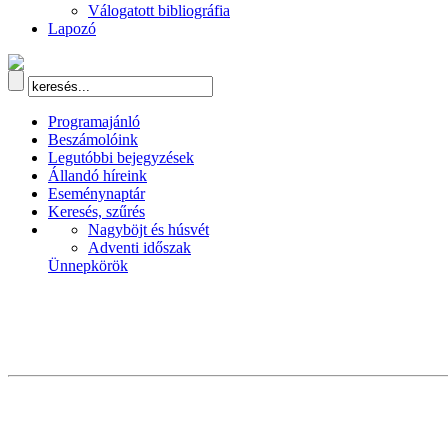
Válogatott bibliográfia
Lapozó
Programajánló
Beszámolóink
Legutóbbi bejegyzések
Állandó híreink
Eseménynaptár
Keresés, szűrés
Nagyböjt és húsvét
Adventi időszak
Ünnepkörök