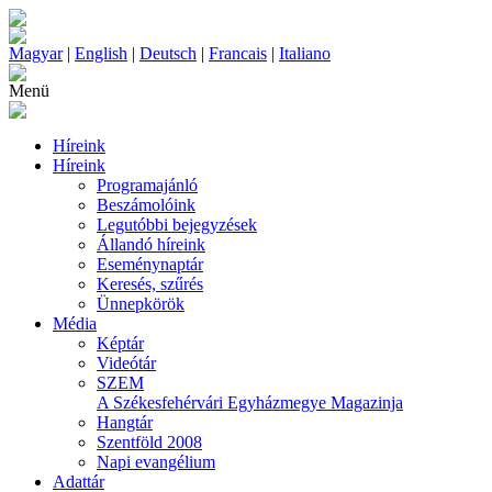
Magyar
|
English
|
Deutsch
|
Francais
|
Italiano
Menü
Híreink
Híreink
Programajánló
Beszámolóink
Legutóbbi bejegyzések
Állandó híreink
Eseménynaptár
Keresés, szűrés
Ünnepkörök
Média
Képtár
Videótár
SZEM
A Székesfehérvári Egyházmegye Magazinja
Hangtár
Szentföld 2008
Napi evangélium
Adattár