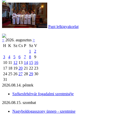
Papi lelkigyakorlat
<
2026. augusztus
>
H
K
Sz
Cs
P
Sz
V
1
2
3
4
5
6
7
8
9
10
11
12
13
14
15
16
17
18
19
20
21
22
23
24
25
26
27
28
29
30
31
2026.08.14. péntek
Székesfehérvár fogadalmi szentmiséje
2026.08.15. szombat
Nagyboldogasszony ünnep - szentmise