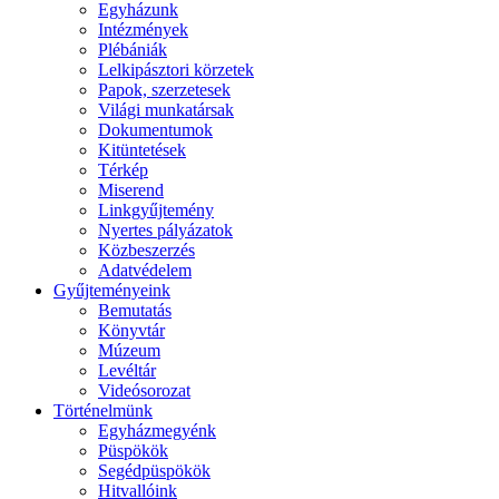
Egyházunk
Intézmények
Plébániák
Lelkipásztori körzetek
Papok, szerzetesek
Világi munkatársak
Dokumentumok
Kitüntetések
Térkép
Miserend
Linkgyűjtemény
Nyertes pályázatok
Közbeszerzés
Adatvédelem
Gyűjteményeink
Bemutatás
Könyvtár
Múzeum
Levéltár
Videósorozat
Történelmünk
Egyházmegyénk
Püspökök
Segédpüspökök
Hitvallóink