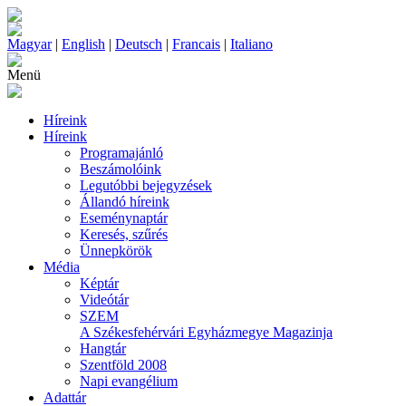
Magyar
|
English
|
Deutsch
|
Francais
|
Italiano
Menü
Híreink
Híreink
Programajánló
Beszámolóink
Legutóbbi bejegyzések
Állandó híreink
Eseménynaptár
Keresés, szűrés
Ünnepkörök
Média
Képtár
Videótár
SZEM
A Székesfehérvári Egyházmegye Magazinja
Hangtár
Szentföld 2008
Napi evangélium
Adattár