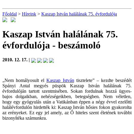
Főoldal
>
Híreink
>
Kaszap István halálának 75. évfordulója
Kaszap István halálának 75.
évfordulója
- beszámoló
2010. 12. 17. |
„Nem homályosult el
Kaszap István
tisztelete” – kezdte beszédét
Spányi Antal megyés püspök Kaszap István halálának 75.
évfordulóján tartott szentmisében. Sokan fordulnak hozzá ügyes-
bajos dolgaikban, nehézségeikben, betegségben. Nem véletlen,
hogy egy gyógyulás után a Vatikánban éppen a négy évvel ezelőtti
halálévfordulón hirdették ki: Kaszap István hősies fokon gyakorolta
az erényeket. Ez egy jel amely, az Ő hiteles szent életének további
bizonyítéka számunkra.