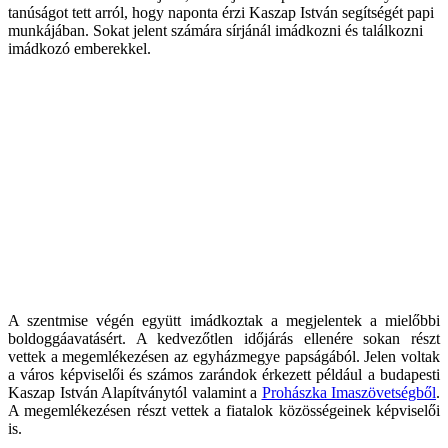
tanúságot tett arról, hogy naponta érzi Kaszap István segítségét papi
munkájában. Sokat jelent számára sírjánál imádkozni és találkozni
imádkozó emberekkel.
A szentmise végén együtt imádkoztak a megjelentek a mielőbbi
boldoggáavatásért. A kedvezőtlen időjárás ellenére sokan részt
vettek a megemlékezésen az egyházmegye papságából. Jelen voltak
a város képviselői és számos zarándok érkezett például a budapesti
Kaszap István Alapítványtól valamint a
Prohászka Imaszövetségből
.
A megemlékezésen részt vettek a fiatalok közösségeinek képviselői
is.