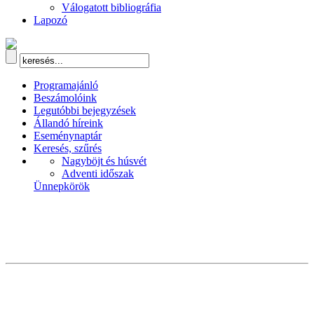
Válogatott bibliográfia
Lapozó
Programajánló
Beszámolóink
Legutóbbi bejegyzések
Állandó híreink
Eseménynaptár
Keresés, szűrés
Nagyböjt és húsvét
Adventi időszak
Ünnepkörök