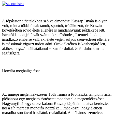
A főpásztor a fiatalokhoz szólva elmondta: Kaszap István is olyan
volt, mint a többi fiatal: tanult, sportolt, tréfálkozott, de Krisztus
követésében rövid élete ellenére is mindannyiunk példaképe lett.
Istentől kapott jellé vált számunkra. Csöndes, Istennek átadott,
imádkozó emberré vált, aki élete végén súlyos szenvedései ellenére
is másoknak vigaszt tudott adni. Örök életében is közbenjáró lett,
akihez megszámlálhatatlanul sokan fordultak és fordulnak ma is
segítségért.
Homília meghallgatása:
Az ünnepi megemlékezésen Tóth Tamás a Prohászka templom fiatal
plébánosa egy megható történetet mondott el a megemlékezésen.
Nagyanyjánál egy orosz katona Kaszap képét felmutatva kérdezte,
hol a sír, mert azt mondták hozzá kell imádkozni, hogy életben
maradhasson távol hazájától, családjától. A plébános személyes