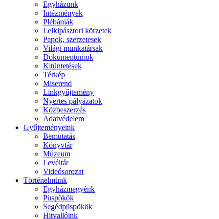
Egyházunk
Intézmények
Plébániák
Lelkipásztori körzetek
Papok, szerzetesek
Világi munkatársak
Dokumentumok
Kitüntetések
Térkép
Miserend
Linkgyűjtemény
Nyertes pályázatok
Közbeszerzés
Adatvédelem
Gyűjteményeink
Bemutatás
Könyvtár
Múzeum
Levéltár
Videósorozat
Történelmünk
Egyházmegyénk
Püspökök
Segédpüspökök
Hitvallóink