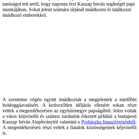
tanúságot tett arról, hogy naponta érzi Kaszap István segítségét papi
munkájában. Sokat jelent számára sírjánál imádkozni és találkozni
imádkozó emberekkel.
A szentmise végén együtt imádkoztak a megjelentek a mielőbbi
boldoggáavatásért. A kedvezőtlen időjárás ellenére sokan részt
vettek a megemlékezésen az egyházmegye papságából. Jelen voltak
a város képviselői és számos zarándok érkezett például a budapesti
Kaszap István Alapítványtól valamint a
Prohászka Imaszövetségből
.
A megemlékezésen részt vettek a fiatalok közösségeinek képviselői
is.