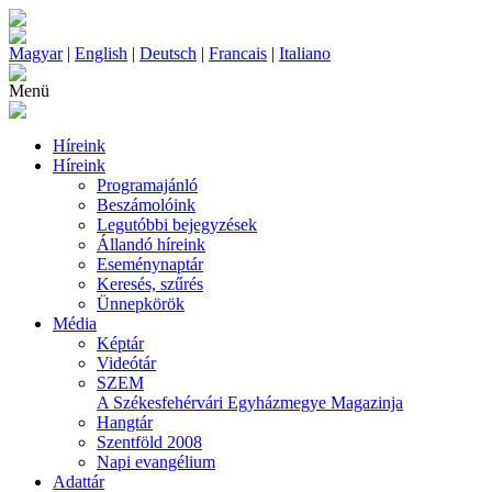
Magyar
|
English
|
Deutsch
|
Francais
|
Italiano
Menü
Híreink
Híreink
Programajánló
Beszámolóink
Legutóbbi bejegyzések
Állandó híreink
Eseménynaptár
Keresés, szűrés
Ünnepkörök
Média
Képtár
Videótár
SZEM
A Székesfehérvári Egyházmegye Magazinja
Hangtár
Szentföld 2008
Napi evangélium
Adattár