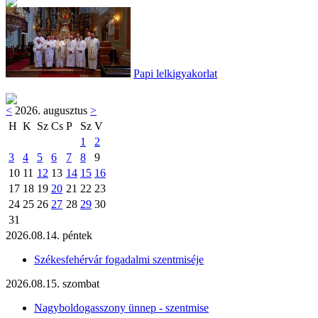
Papi lelkigyakorlat
<
2026. augusztus
>
H
K
Sz
Cs
P
Sz
V
1
2
3
4
5
6
7
8
9
10
11
12
13
14
15
16
17
18
19
20
21
22
23
24
25
26
27
28
29
30
31
2026.08.14. péntek
Székesfehérvár fogadalmi szentmiséje
2026.08.15. szombat
Nagyboldogasszony ünnep - szentmise