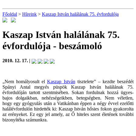
Főoldal
>
Híreink
>
Kaszap István halálának 75. évfordulója
Kaszap István halálának 75.
évfordulója
- beszámoló
2010. 12. 17. |
„Nem homályosult el
Kaszap István
tisztelete” – kezdte beszédét
Spányi Antal megyés püspök Kaszap István halálának 75.
évfordulóján tartott szentmisében. Sokan fordulnak hozzá ügyes-
bajos dolgaikban, nehézségeikben, betegségben. Nem véletlen,
hogy egy gyógyulás után a Vatikánban éppen a négy évvel ezelőtti
halálévfordulón hirdették ki: Kaszap István hősies fokon gyakorolta
az erényeket. Ez egy jel amely, az Ő hiteles szent életének további
bizonyítéka számunkra.