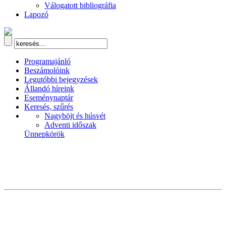
Válogatott bibliográfia
Lapozó
Programajánló
Beszámolóink
Legutóbbi bejegyzések
Állandó híreink
Eseménynaptár
Keresés, szűrés
Nagyböjt és húsvét
Adventi időszak
Ünnepkörök