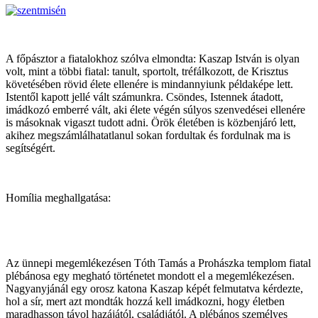
A főpásztor a fiatalokhoz szólva elmondta: Kaszap István is olyan
volt, mint a többi fiatal: tanult, sportolt, tréfálkozott, de Krisztus
követésében rövid élete ellenére is mindannyiunk példaképe lett.
Istentől kapott jellé vált számunkra. Csöndes, Istennek átadott,
imádkozó emberré vált, aki élete végén súlyos szenvedései ellenére
is másoknak vigaszt tudott adni. Örök életében is közbenjáró lett,
akihez megszámlálhatatlanul sokan fordultak és fordulnak ma is
segítségért.
Homília meghallgatása:
Az ünnepi megemlékezésen Tóth Tamás a Prohászka templom fiatal
plébánosa egy megható történetet mondott el a megemlékezésen.
Nagyanyjánál egy orosz katona Kaszap képét felmutatva kérdezte,
hol a sír, mert azt mondták hozzá kell imádkozni, hogy életben
maradhasson távol hazájától, családjától. A plébános személyes