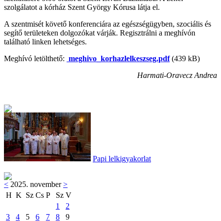
szolgálatot a kórház Szent György Kórusa látja el.
A szentmisét követő konferenciára az egészségügyben, szociális és
segítő területeken dolgozókat várják. Regisztrálni a meghívón
található linken lehetséges.
Meghívó letölthető:
meghivo_korhazlelkeszseg.pdf
(439 kB)
Harmati-Oravecz Andrea
Papi lelkigyakorlat
<
2025. november
>
H
K
Sz
Cs
P
Sz
V
1
2
3
4
5
6
7
8
9