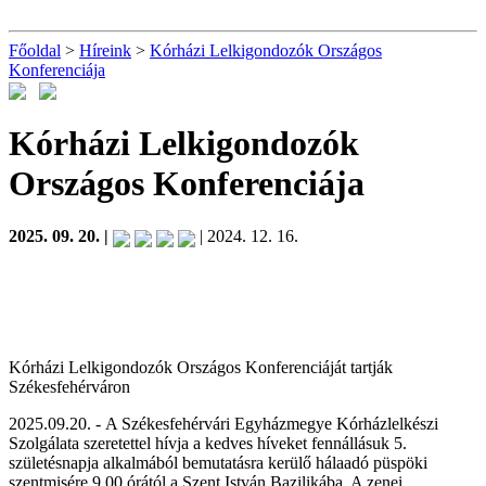
Főoldal
>
Híreink
>
Kórházi Lelkigondozók Országos
Konferenciája
Kórházi Lelkigondozók
Országos Konferenciája
2025. 09. 20. |
| 2024. 12. 16.
Kórházi Lelkigondozók Országos Konferenciáját tartják
Székesfehérváron
2025.09.20. - A Székesfehérvári Egyházmegye Kórházlelkészi
Szolgálata szeretettel hívja a kedves híveket fennállásuk 5.
születésnapja alkalmából bemutatásra kerülő hálaadó püspöki
szentmisére 9.00 órától a Szent István Bazilikába. A zenei