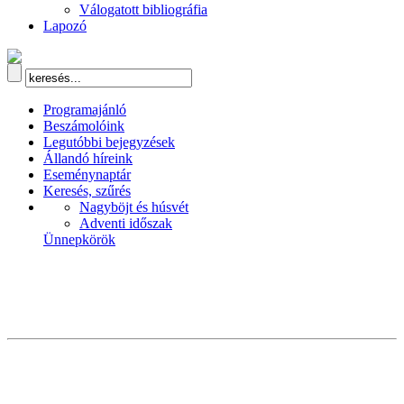
Válogatott bibliográfia
Lapozó
Programajánló
Beszámolóink
Legutóbbi bejegyzések
Állandó híreink
Eseménynaptár
Keresés, szűrés
Nagyböjt és húsvét
Adventi időszak
Ünnepkörök