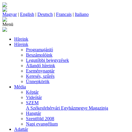
Magyar
|
English
|
Deutsch
|
Francais
|
Italiano
Menü
Híreink
Híreink
Programajánló
Beszámolóink
Legutóbbi bejegyzések
Állandó híreink
Eseménynaptár
Keresés, szűrés
Ünnepkörök
Média
Képtár
Videótár
SZEM
A Székesfehérvári Egyházmegye Magazinja
Hangtár
Szentföld 2008
Napi evangélium
Adattár