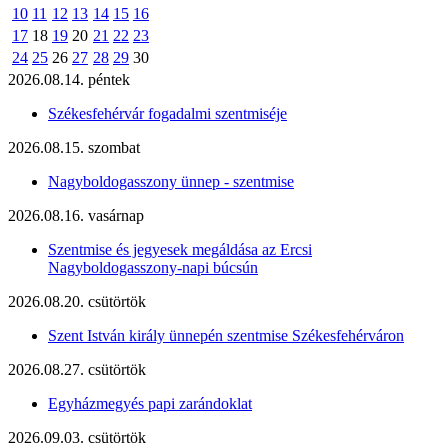
10
11
12
13
14
15
16
17
18
19
20
21
22
23
24
25
26
27
28
29
30
2026.08.14. péntek
Székesfehérvár fogadalmi szentmiséje
2026.08.15. szombat
Nagyboldogasszony ünnep - szentmise
2026.08.16. vasárnap
Szentmise és jegyesek megáldása az Ercsi
Nagyboldogasszony-napi búcsún
2026.08.20. csütörtök
Szent István király ünnepén szentmise Székesfehérváron
2026.08.27. csütörtök
Egyházmegyés papi zarándoklat
2026.09.03. csütörtök