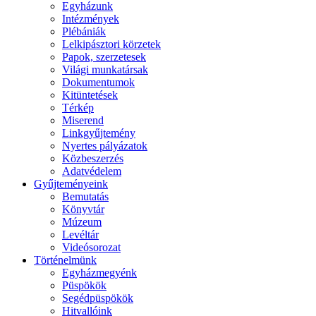
Egyházunk
Intézmények
Plébániák
Lelkipásztori körzetek
Papok, szerzetesek
Világi munkatársak
Dokumentumok
Kitüntetések
Térkép
Miserend
Linkgyűjtemény
Nyertes pályázatok
Közbeszerzés
Adatvédelem
Gyűjteményeink
Bemutatás
Könyvtár
Múzeum
Levéltár
Videósorozat
Történelmünk
Egyházmegyénk
Püspökök
Segédpüspökök
Hitvallóink