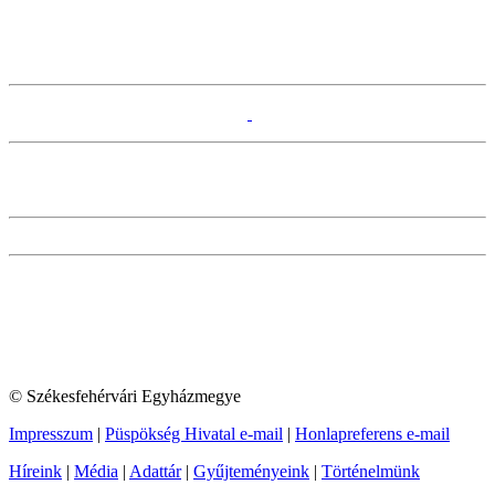
© Székesfehérvári Egyházmegye
Impresszum
|
Püspökség Hivatal e-mail
|
Honlapreferens e-mail
Híreink
|
Média
|
Adattár
|
Gyűjteményeink
|
Történelmünk