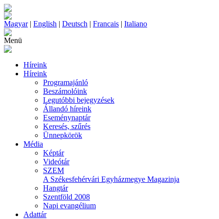
Magyar
|
English
|
Deutsch
|
Francais
|
Italiano
Menü
Híreink
Híreink
Programajánló
Beszámolóink
Legutóbbi bejegyzések
Állandó híreink
Eseménynaptár
Keresés, szűrés
Ünnepkörök
Média
Képtár
Videótár
SZEM
A Székesfehérvári Egyházmegye Magazinja
Hangtár
Szentföld 2008
Napi evangélium
Adattár