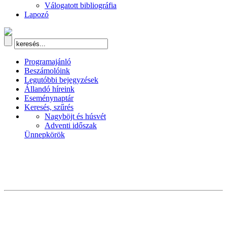
Válogatott bibliográfia
Lapozó
Programajánló
Beszámolóink
Legutóbbi bejegyzések
Állandó híreink
Eseménynaptár
Keresés, szűrés
Nagyböjt és húsvét
Adventi időszak
Ünnepkörök