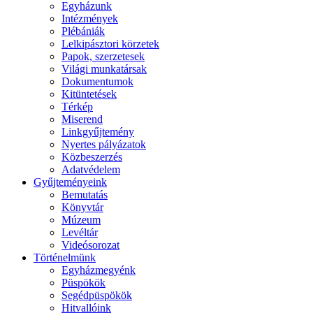
Egyházunk
Intézmények
Plébániák
Lelkipásztori körzetek
Papok, szerzetesek
Világi munkatársak
Dokumentumok
Kitüntetések
Térkép
Miserend
Linkgyűjtemény
Nyertes pályázatok
Közbeszerzés
Adatvédelem
Gyűjteményeink
Bemutatás
Könyvtár
Múzeum
Levéltár
Videósorozat
Történelmünk
Egyházmegyénk
Püspökök
Segédpüspökök
Hitvallóink