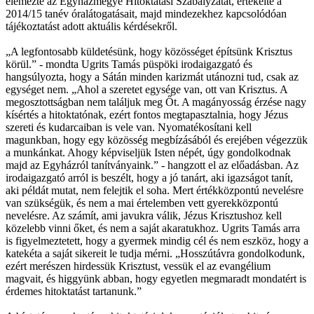
elemezte az Egyházmegye Hitoktatási Szabályzatát, értékelte a
2014/15 tanév óralátogatásait, majd mindezekhez kapcsolódóan
tájékoztatást adott aktuális kérdésekről.
„A legfontosabb küldetésünk, hogy közösséget építsünk Krisztus
körül.” - mondta Ugrits Tamás püspöki irodaigazgató és
hangsúlyozta, hogy a Sátán minden karizmát utánozni tud, csak az
egységet nem. „Ahol a szeretet egysége van, ott van Krisztus. A
megosztottságban nem találjuk meg Őt. A magányosság érzése nagy
kísértés a hitoktatónak, ezért fontos megtapasztalnia, hogy Jézus
szereti és kudarcaiban is vele van. Nyomatékosítani kell
magunkban, hogy egy közösség megbízásából és erejében végezzük
a munkánkat. Ahogy képviseljük Isten népét, úgy gondolkodnak
majd az Egyházról tanítványaink.” - hangzott el az előadásban. Az
irodaigazgató arról is beszélt, hogy a jó tanárt, aki igazságot tanít,
aki példát mutat, nem felejtik el soha. Mert értékközpontú nevelésre
van szükségük, és nem a mai értelemben vett gyerekközpontú
nevelésre. Az számít, ami javukra válik, Jézus Krisztushoz kell
közelebb vinni őket, és nem a saját akaratukhoz. Ugrits Tamás arra
is figyelmeztetett, hogy a gyermek mindig cél és nem eszköz, hogy a
katekéta a saját sikereit le tudja mérni. „Hosszútávra gondolkodunk,
ezért merészen hirdessük Krisztust, vessük el az evangélium
magvait, és higgyünk abban, hogy egyetlen megmaradt mondatért is
érdemes hitoktatást tartanunk.”