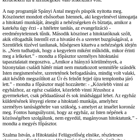
A nap programját Spányi Antal megyés püspök nyitotta meg.
Köszönetet mondott elsősorban Istennek, aki kegyelmével támogatja
a hitoktató munkáját, átsegíti a nehézségeken és bíztatja, amikor a
katekéta úgy érzi - a hitéletre tanítás, az evangelizáció -
eredménytelennek tűnik. Második köszönet a hitoktatóknak szólt,
akik elfogadták Istentől ezt a hivatást és a szeretet buzgóságával, a
Szentlélek tüzével tanítanak, hűségesen kitartva a nehézségek idején
is. „Nem tudhatjuk, hogy a kegyelem miként működik, mikor érinti
meg a lelkeket.” - mondta a főpásztor személyes hitoktatási
tapasztalatait megosztva. „Amikor a hiányzó körülmények, a
bizonytalan családi háttér miatt nem mutatkozott semmiféle szándék
Isten megismerésére, szeretetének befogadására, mindig volt valaki,
akit később megszólított az Úr és felnőtt fejjel újra templomba járó
lett.” - mondta a főpásztor majd hozzátette: - „Közelebb vinni az
egyházhoz, az egész családot, közelebb vinni Jézushoz a
gyermekeket, csak példaadással és sok imádsággal lehet. Az egyház
küldetésének lényegi eleme a hitoktató munkája, amelyhez
személyes tanúságtételre van szükség, s amelyet az imaélet koronáz
meg. Fontos hangsúlyozni, hogy az egyház, az Isten népének a
közösségében szolgálunk, nem egyedül, magányosan hitoktatunk.” -
mondta a megyés főpásztor.
Szalma István, a Hitoktatási Felügyelőség elnöke, részletesen