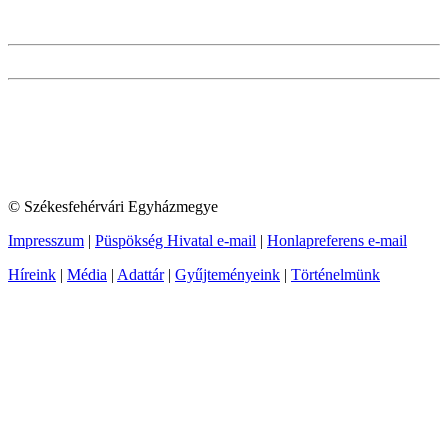
© Székesfehérvári Egyházmegye
Impresszum
|
Püspökség Hivatal e-mail
|
Honlapreferens e-mail
Híreink
|
Média
|
Adattár
|
Gyűjteményeink
|
Történelmünk