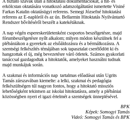
A bíztató szavak után a hitoktatási dokumentációkat, a hit- és
erkölcstan oktatására vonatkozó adatszolgáltatást ismertette Visiné
Farkas Katalin oktatásügyi referens. Semegi Józsefné hitoktatási
referens az E-naplóról és az ún. Bellarmin Hitoktatás Nyilvántartó
Rendszer bővítéséről beszélt a katekétáknak.
A nap végén espereskerületenként csoportos beszélgetésre, majd
fórumbeszélgetésre nyílt alkalom; milyen módon készülnek fel a
plébániákon a gyerekek az elsőáldozásra és a bérmálkozásra. A
szentségi felkészítés témájában sok tapasztalat cserélődött ki és
hangzottak el új, még bevezetésre váró ötletek. Számos gyakorlati
tanáccsal gazdagodtak a hitoktatók, amelyeket használni tudnak
majd munkájuk során.
A szakmai és információs nap tartalmas előadásai után Ugrits
Tamás zárszavában kiemelte: a lelki, szakmai és pedagógia
felkészültségen túl nagyon fontos, hogy a hitoktató missziós
lehetőségként tekintsen az iskolai hitoktatásra, amely a plébániai
közösségben nyeri el igazi értelmét a szentségek ünneplésével.
BPK
Képek: Somogyi Tamás
Videó: Somogyi Tamás és BPK