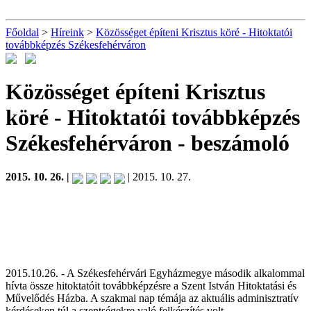
Főoldal
>
Híreink
>
Közösséget építeni Krisztus köré - Hitoktatói
továbbképzés Székesfehérváron
Közösséget építeni Krisztus
köré - Hitoktatói továbbképzés
Székesfehérváron
- beszámoló
2015. 10. 26. |
| 2015. 10. 27.
2015.10.26. - A Székesfehérvári Egyházmegye második alkalommal
hívta össze hitoktatóit továbbképzésre a Szent István Hitoktatási és
Művelődés Házba. A szakmai nap témája az aktuális adminisztratív
kérdéseken túl a szentségekre való felkészítés volt.