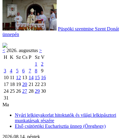
Püspöki szentmise Szent Donát
ünnepén
<
2026. augusztus
>
H
K
Sz
Cs
P
Sz
V
1
2
3
4
5
6
7
8
9
10
11
12
13
14
15
16
17
18
19
20
21
22
23
24
25
26
27
28
29
30
31
Ma
Nyári lelkigyakorlat hitoktatók és világi lelkipásztori
munkatársak részére
Első csütörtöki Eucharisztia ünnep (Öreghegy)
2026.08.14. péntek