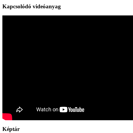
Kapcsolódó videóanyag
Képtár