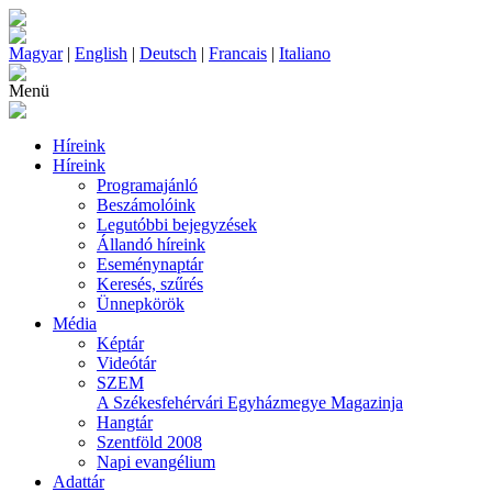
Magyar
|
English
|
Deutsch
|
Francais
|
Italiano
Menü
Híreink
Híreink
Programajánló
Beszámolóink
Legutóbbi bejegyzések
Állandó híreink
Eseménynaptár
Keresés, szűrés
Ünnepkörök
Média
Képtár
Videótár
SZEM
A Székesfehérvári Egyházmegye Magazinja
Hangtár
Szentföld 2008
Napi evangélium
Adattár