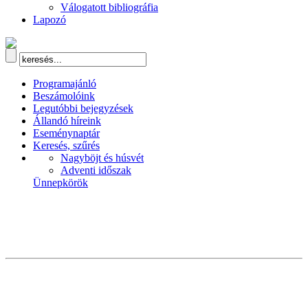
Válogatott bibliográfia
Lapozó
Programajánló
Beszámolóink
Legutóbbi bejegyzések
Állandó híreink
Eseménynaptár
Keresés, szűrés
Nagyböjt és húsvét
Adventi időszak
Ünnepkörök