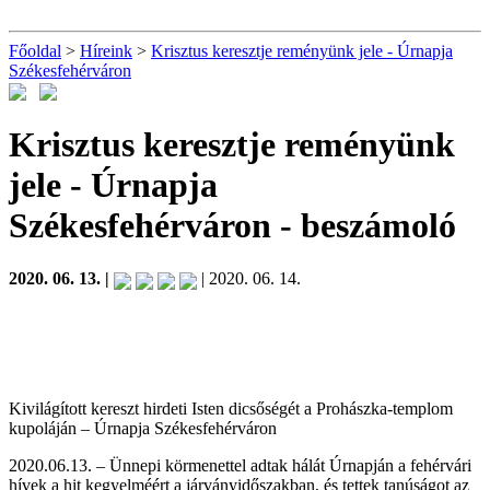
Főoldal
>
Híreink
>
Krisztus keresztje reményünk jele - Úrnapja
Székesfehérváron
Krisztus keresztje reményünk
jele - Úrnapja
Székesfehérváron
- beszámoló
2020. 06. 13. |
| 2020. 06. 14.
Kivilágított kereszt hirdeti Isten dicsőségét a Prohászka-templom
kupoláján – Úrnapja Székesfehérváron
2020.06.13. – Ünnepi körmenettel adtak hálát Úrnapján a fehérvári
hívek a hit kegyelméért a járványidőszakban, és tettek tanúságot az