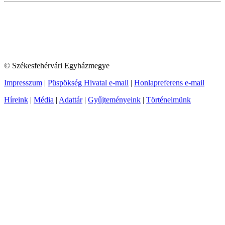
© Székesfehérvári Egyházmegye
Impresszum
|
Püspökség Hivatal e-mail
|
Honlapreferens e-mail
Híreink
|
Média
|
Adattár
|
Gyűjteményeink
|
Történelmünk