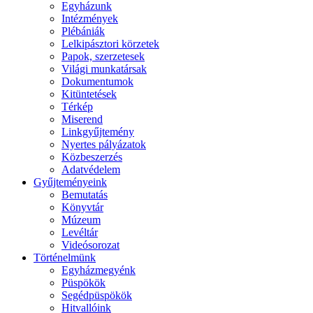
Egyházunk
Intézmények
Plébániák
Lelkipásztori körzetek
Papok, szerzetesek
Világi munkatársak
Dokumentumok
Kitüntetések
Térkép
Miserend
Linkgyűjtemény
Nyertes pályázatok
Közbeszerzés
Adatvédelem
Gyűjteményeink
Bemutatás
Könyvtár
Múzeum
Levéltár
Videósorozat
Történelmünk
Egyházmegyénk
Püspökök
Segédpüspökök
Hitvallóink