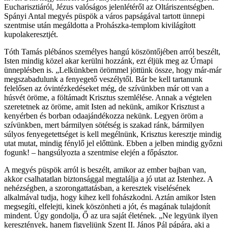
Eucharisztiáról, Jézus valóságos jelenlétéről az Oltáriszentségben.
Spányi Antal megyés püspök a város papságával tartott ünnepi
szentmise után megáldotta a Prohászka-templom kivilágított
kupolakeresztjét.
Tóth Tamás plébános személyes hangú köszöntőjében arról beszélt,
Isten mindig közel akar kerülni hozzánk, ezt éljük meg az Úrnapi
ünneplésben is. „Lelkünkben örömmel jöttünk össze, hogy már-már
megszabadulunk a fenyegető veszélytől. Bár be kell tartanunk
felelősen az óvintézkedéseket még, de szívünkben már ott van a
húsvét öröme, a föltámadt Krisztus szemlélése. Annak a végtelen
szeretetnek az öröme, amit Isten ad nekünk, amikor Krisztust a
kenyérben és borban odaajándékozza nekünk. Legyen öröm a
szívünkben, mert bármilyen sötétség is szakad ránk, bármilyen
súlyos fenyegetettséget is kell megélnünk, Krisztus keresztje mindig
utat mutat, mindig fénylő jel előttünk. Ebben a jelben mindig győzni
fogunk! – hangsúlyozta a szentmise elején a főpásztor.
A megyés püspök arról is beszélt, amikor az ember bajban van,
akkor csalhatatlan biztonsággal megtalálja a jó utat az Istenhez. A
nehézségben, a szorongattatásban, a keresztek viselésének
alkalmával tudja, hogy kihez kell fohászkodni. Aztán amikor Isten
megsegíti, elfelejti, kinek köszönheti a jót, és magának tulajdonít
mindent. Úgy gondolja, Ő az ura saját életének. „Ne legyünk ilyen
keresztények, hanem figyeljünk Szent II. János Pál pápára, aki a