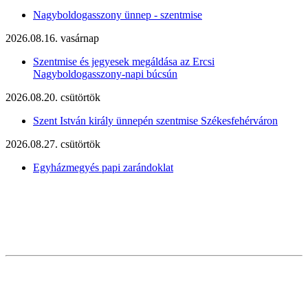
Nagyboldogasszony ünnep - szentmise
2026.08.16. vasárnap
Szentmise és jegyesek megáldása az Ercsi
Nagyboldogasszony-napi búcsún
2026.08.20. csütörtök
Szent István király ünnepén szentmise Székesfehérváron
2026.08.27. csütörtök
Egyházmegyés papi zarándoklat