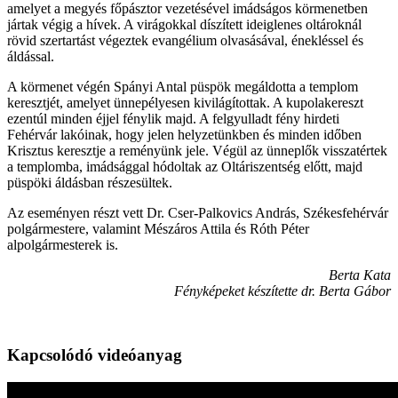
amelyet a megyés főpásztor vezetésével imádságos körmenetben
jártak végig a hívek. A virágokkal díszített ideiglenes oltároknál
rövid szertartást végeztek evangélium olvasásával, énekléssel és
áldással.
A körmenet végén Spányi Antal püspök megáldotta a templom
keresztjét, amelyet ünnepélyesen kivilágítottak. A kupolakereszt
ezentúl minden éjjel fénylik majd. A felgyulladt fény hirdeti
Fehérvár lakóinak, hogy jelen helyzetünkben és minden időben
Krisztus keresztje a reményünk jele. Végül az ünneplők visszatértek
a templomba, imádsággal hódoltak az Oltáriszentség előtt, majd
püspöki áldásban részesültek.
Az eseményen részt vett Dr. Cser-Palkovics András, Székesfehérvár
polgármestere, valamint Mészáros Attila és Róth Péter
alpolgármesterek is.
Berta Kata
Fényképeket készítette dr. Berta Gábor
Kapcsolódó videóanyag