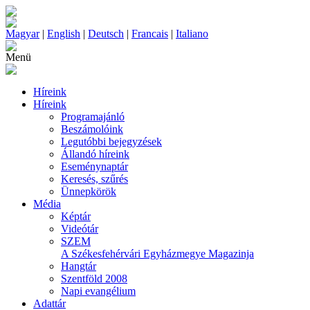
Magyar
|
English
|
Deutsch
|
Francais
|
Italiano
Menü
Híreink
Híreink
Programajánló
Beszámolóink
Legutóbbi bejegyzések
Állandó híreink
Eseménynaptár
Keresés, szűrés
Ünnepkörök
Média
Képtár
Videótár
SZEM
A Székesfehérvári Egyházmegye Magazinja
Hangtár
Szentföld 2008
Napi evangélium
Adattár