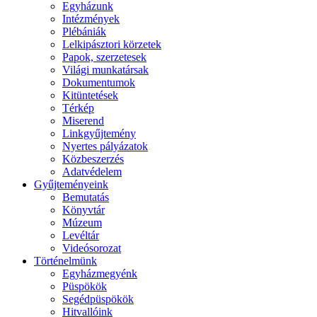
Egyházunk
Intézmények
Plébániák
Lelkipásztori körzetek
Papok, szerzetesek
Világi munkatársak
Dokumentumok
Kitüntetések
Térkép
Miserend
Linkgyűjtemény
Nyertes pályázatok
Közbeszerzés
Adatvédelem
Gyűjteményeink
Bemutatás
Könyvtár
Múzeum
Levéltár
Videósorozat
Történelmünk
Egyházmegyénk
Püspökök
Segédpüspökök
Hitvallóink