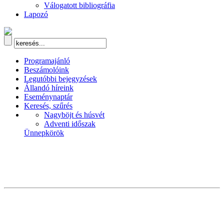
Válogatott bibliográfia
Lapozó
Programajánló
Beszámolóink
Legutóbbi bejegyzések
Állandó híreink
Eseménynaptár
Keresés, szűrés
Nagyböjt és húsvét
Adventi időszak
Ünnepkörök