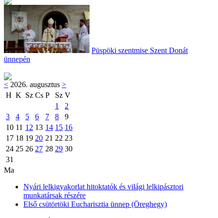
Püspöki szentmise Szent Donát
ünnepén
<
2026. augusztus
>
H
K
Sz
Cs
P
Sz
V
1
2
3
4
5
6
7
8
9
10
11
12
13
14
15
16
17
18
19
20
21
22
23
24
25
26
27
28
29
30
31
Ma
Nyári lelkigyakorlat hitoktatók és világi lelkipásztori
munkatársak részére
Első csütörtöki Eucharisztia ünnep (Öreghegy)