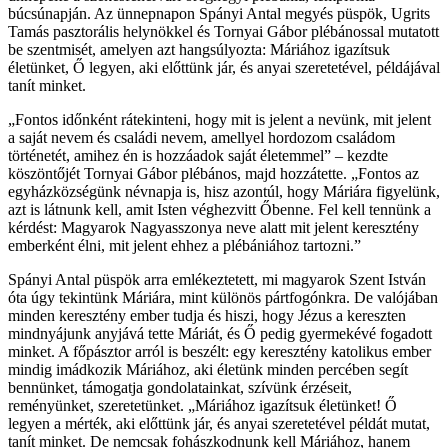
búcsúnapján. Az ünnepnapon Spányi Antal megyés püspök, Ugrits
Tamás pasztorális helynökkel és Tornyai Gábor plébánossal mutatott
be szentmisét, amelyen azt hangsúlyozta: Máriához igazítsuk
életünket, Ő legyen, aki előttünk jár, és anyai szeretetével, példájával
tanít minket.
„Fontos időnként rátekinteni, hogy mit is jelent a nevünk, mit jelent
a saját nevem és családi nevem, amellyel hordozom családom
történetét, amihez én is hozzáadok saját életemmel” – kezdte
köszöntőjét Tornyai Gábor plébános, majd hozzátette. „Fontos az
egyházközségünk névnapja is, hisz azontúl, hogy Máriára figyelünk,
azt is látnunk kell, amit Isten véghezvitt Őbenne. Fel kell tennünk a
kérdést: Magyarok Nagyasszonya neve alatt mit jelent keresztény
emberként élni, mit jelent ehhez a plébániához tartozni.”
Spányi Antal püspök arra emlékeztetett, mi magyarok Szent István
óta úgy tekintünk Máriára, mint különös pártfogónkra. De valójában
minden keresztény ember tudja és hiszi, hogy Jézus a kereszten
mindnyájunk anyjává tette Máriát, és Ő pedig gyermekévé fogadott
minket. A főpásztor arról is beszélt: egy keresztény katolikus ember
mindig imádkozik Máriához, aki életünk minden percében segít
bennünket, támogatja gondolatainkat, szívünk érzéseit,
reményünket, szeretetünket. „Máriához igazítsuk életünket! Ő
legyen a mérték, aki előttünk jár, és anyai szeretetével példát mutat,
tanít minket. De nemcsak fohászkodnunk kell Máriához, hanem