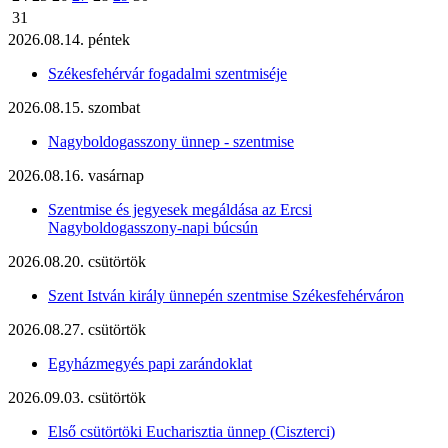
31
2026.08.14. péntek
Székesfehérvár fogadalmi szentmiséje
2026.08.15. szombat
Nagyboldogasszony ünnep - szentmise
2026.08.16. vasárnap
Szentmise és jegyesek megáldása az Ercsi
Nagyboldogasszony-napi búcsún
2026.08.20. csütörtök
Szent István király ünnepén szentmise Székesfehérváron
2026.08.27. csütörtök
Egyházmegyés papi zarándoklat
2026.09.03. csütörtök
Első csütörtöki Eucharisztia ünnep (Ciszterci)