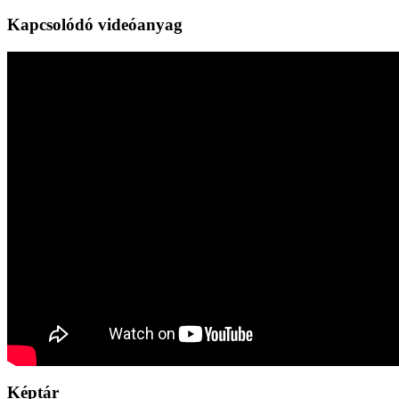
Kapcsolódó videóanyag
Képtár