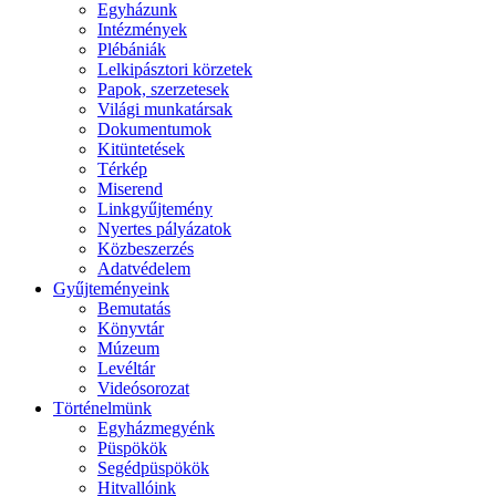
Egyházunk
Intézmények
Plébániák
Lelkipásztori körzetek
Papok, szerzetesek
Világi munkatársak
Dokumentumok
Kitüntetések
Térkép
Miserend
Linkgyűjtemény
Nyertes pályázatok
Közbeszerzés
Adatvédelem
Gyűjteményeink
Bemutatás
Könyvtár
Múzeum
Levéltár
Videósorozat
Történelmünk
Egyházmegyénk
Püspökök
Segédpüspökök
Hitvallóink