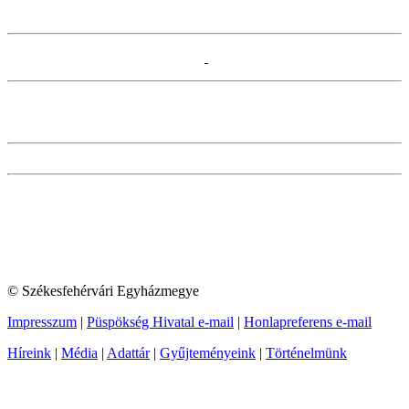
© Székesfehérvári Egyházmegye
Impresszum
|
Püspökség Hivatal e-mail
|
Honlapreferens e-mail
Híreink
|
Média
|
Adattár
|
Gyűjteményeink
|
Történelmünk