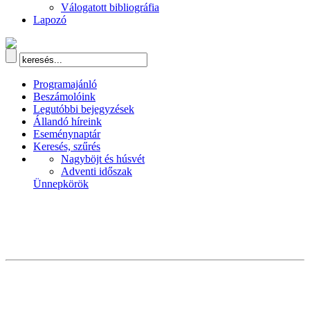
Válogatott bibliográfia
Lapozó
Programajánló
Beszámolóink
Legutóbbi bejegyzések
Állandó híreink
Eseménynaptár
Keresés, szűrés
Nagyböjt és húsvét
Adventi időszak
Ünnepkörök