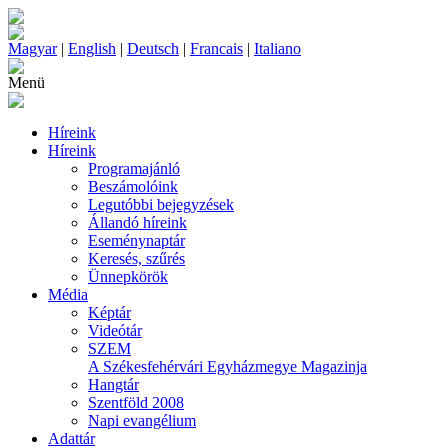
Magyar
|
English
|
Deutsch
|
Francais
|
Italiano
Menü
Híreink
Híreink
Programajánló
Beszámolóink
Legutóbbi bejegyzések
Állandó híreink
Eseménynaptár
Keresés, szűrés
Ünnepkörök
Média
Képtár
Videótár
SZEM
A Székesfehérvári Egyházmegye Magazinja
Hangtár
Szentföld 2008
Napi evangélium
Adattár