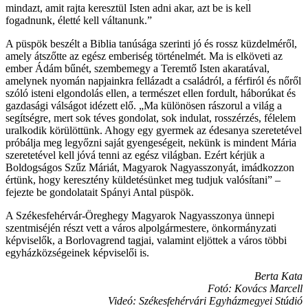
mindazt, amit rajta keresztül Isten adni akar, azt be is kell
fogadnunk, életté kell váltanunk.”
A püspök beszélt a Biblia tanúsága szerinti jó és rossz küzdelméről,
amely átszőtte az egész emberiség történelmét. Ma is elköveti az
ember Ádám bűnét, szembemegy a Teremtő Isten akaratával,
amelynek nyomán napjainkra fellázadt a családról, a férfiról és nőről
szóló isteni elgondolás ellen, a természet ellen fordult, háborúkat és
gazdasági válságot idézett elő. „Ma különösen rászorul a világ a
segítségre, mert sok téves gondolat, sok indulat, rosszérzés, félelem
uralkodik körülöttünk. Ahogy egy gyermek az édesanya szeretetével
próbálja meg legyőzni saját gyengeségeit, nekünk is mindent Mária
szeretetével kell jóvá tenni az egész világban. Ezért kérjük a
Boldogságos Szűz Máriát, Magyarok Nagyasszonyát, imádkozzon
értünk, hogy keresztény küldetésünket meg tudjuk valósítani” –
fejezte be gondolatait Spányi Antal püspök.
A Székesfehérvár-Öreghegy Magyarok Nagyasszonya ünnepi
szentmiséjén részt vett a város alpolgármestere, önkormányzati
képviselők, a Borlovagrend tagjai, valamint eljöttek a város többi
egyházközségeinek képviselői is.
Berta Kata
Fotó: Kovács Marcell
Videó: Székesfehérvári Egyházmegyei Stúdió