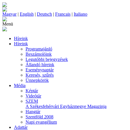
Magyar
|
English
|
Deutsch
|
Francais
|
Italiano
Menü
Híreink
Híreink
Programajánló
Beszámolóink
Legutóbbi bejegyzések
Állandó híreink
Eseménynaptár
Keresés, szűrés
Ünnepkörök
Média
Képtár
Videótár
SZEM
A Székesfehérvári Egyházmegye Magazinja
Hangtár
Szentföld 2008
Napi evangélium
Adattár