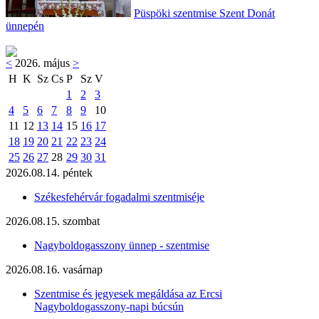
Püspöki szentmise Szent Donát
ünnepén
<
2026. május
>
H
K
Sz
Cs
P
Sz
V
1
2
3
4
5
6
7
8
9
10
11
12
13
14
15
16
17
18
19
20
21
22
23
24
25
26
27
28
29
30
31
2026.08.14. péntek
Székesfehérvár fogadalmi szentmiséje
2026.08.15. szombat
Nagyboldogasszony ünnep - szentmise
2026.08.16. vasárnap
Szentmise és jegyesek megáldása az Ercsi
Nagyboldogasszony-napi búcsún