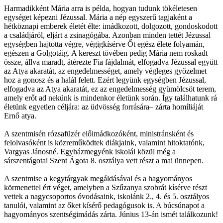
Harmadikként Mária arra is példa, hogyan tudunk tökéletesen
egységet képezni Jézussal. Mária a nép egyszerű tagjaként a
hétköznapi emberek életét élte: imádkozott, dolgozott, gondoskodott
a családjáról, eljárt a zsinagógába. Azonban minden tettét Jézussal
egységben hajtotta végre, végigkísérve Őt egész élete folyamán,
egészen a Golgotáig. A kereszt tövében pedig Mária nem roskadt
össze, állva maradt, átérezte Fia fájdalmát, elfogadva Jézussal együtt
az Atya akaratát, az engedelmességet, amely végleges győzelmet
hoz a gonosz és a halál felett. Ezért legyünk egységben Jézussal,
elfogadva az Atya akaratát, ez az engedelmesség gyümölcsöt terem,
amely erőt ad nekünk is mindenkor életünk során. Így találhatunk rá
életünk egyetlen céljára: az üdvösség forrására– zárta homíliáját
Ernő atya.
A szentmisén rózsafüzér előimádkozóként, ministránsként és
felolvasóként is közreműködtek diákjaink, valamint hitoktatónk,
Vargyas Jánosné. Egyházmegyénk iskolái közül még a
sárszentágotai Szent Ágota 8. osztálya vett részt a mai ünnepen.
A szentmise a kegytárgyak megáldásával és a hagyományos
körmenettel ért véget, amelyben a Szűzanya szobrát kísérve részt
vettek a nagycsoportos óvodásaink, iskolánk 2., 4. és 5. osztályos
tanulói, valamint az őket kísérő pedagógusok is. A búcsúnapot a
hagyományos szentségimádás zárta. Június 13-án ismét találkozunk!