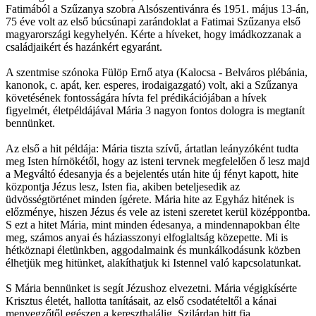
Fatimából a Szűzanya szobra Alsószentivánra és 1951. május 13-án,
75 éve volt az első búcsúnapi zarándoklat a Fatimai Szűzanya első
magyarországi kegyhelyén. Kérte a híveket, hogy imádkozzanak a
családjaikért és hazánkért egyaránt.
A szentmise szónoka Fülöp Ernő atya (Kalocsa - Belváros plébánia,
kanonok, c. apát, ker. esperes, irodaigazgató) volt, aki a Szűzanya
követésének fontosságára hívta fel prédikációjában a hívek
figyelmét, életpéldájával Mária 3 nagyon fontos dologra is megtanít
bennünket.
Az első a hit példája: Mária tiszta szívű, ártatlan leányzóként tudta
meg Isten hírnökétől, hogy az isteni tervnek megfelelően ő lesz majd
a Megváltó édesanyja és a bejelentés után hite új fényt kapott, hite
központja Jézus lesz, Isten fia, akiben beteljesedik az
üdvösségtörténet minden ígérete. Mária hite az Egyház hitének is
előzménye, hiszen Jézus és vele az isteni szeretet kerül középpontba.
S ezt a hitet Mária, mint minden édesanya, a mindennapokban élte
meg, számos anyai és háziasszonyi elfoglaltság közepette. Mi is
hétköznapi életünkben, aggodalmaink és munkálkodásunk közben
élhetjük meg hitünket, alakíthatjuk ki Istennel való kapcsolatunkat.
S Mária bennünket is segít Jézushoz elvezetni. Mária végigkísérte
Krisztus életét, hallotta tanításait, az első csodatételtől a kánai
menyegzőtől egészen a kereszthalálig. Szilárdan hitt fia