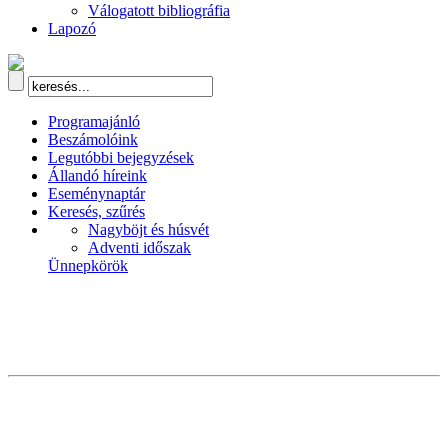
Válogatott bibliográfia
Lapozó
Programajánló
Beszámolóink
Legutóbbi bejegyzések
Állandó híreink
Eseménynaptár
Keresés, szűrés
Nagyböjt és húsvét
Adventi időszak
Ünnepkörök