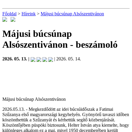
Főoldal
>
Híreink
>
Májusi búcsúnap Alsószentivánon
Májusi búcsúnap
Alsószentivánon
- beszámoló
2026. 05. 13. |
| 2026. 05. 14.
Májusi búcsúnap Alsószentivánon
2026.05.13. - Megkezdődött az idei búcsúidőszak a Fatimai
Szűzanya első magyarországi kegyhelyén. Gyönyörű tavaszi időben
köszönthettük a Szűzanyát és kérhettük segítő közbenjárását.
Köszöntőjében püspöki biztosunk, Helter István atya kiemelte, hogy
különleges alkalom ez a mai, mivel 1950 decemberében került