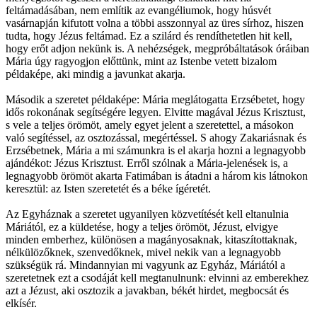
feltámadásában, nem említik az evangéliumok, hogy húsvét
vasárnapján kifutott volna a többi asszonnyal az üres sírhoz, hiszen
tudta, hogy Jézus feltámad. Ez a szilárd és rendíthetetlen hit kell,
hogy erőt adjon nekünk is. A nehézségek, megpróbáltatások óráiban
Mária úgy ragyogjon előttünk, mint az Istenbe vetett bizalom
példaképe, aki mindig a javunkat akarja.
Második a szeretet példaképe: Mária meglátogatta Erzsébetet, hogy
idős rokonának segítségére legyen. Elvitte magával Jézus Krisztust,
s vele a teljes örömöt, amely egyet jelent a szeretettel, a másokon
való segítéssel, az osztozással, megértéssel. S ahogy Zakariásnak és
Erzsébetnek, Mária a mi számunkra is el akarja hozni a legnagyobb
ajándékot: Jézus Krisztust. Erről szólnak a Mária-jelenések is, a
legnagyobb örömöt akarta Fatimában is átadni a három kis látnokon
keresztül: az Isten szeretetét és a béke ígéretét.
Az Egyháznak a szeretet ugyanilyen közvetítését kell eltanulnia
Máriától, ez a küldetése, hogy a teljes örömöt, Jézust, elvigye
minden emberhez, különösen a magányosaknak, kitaszítottaknak,
nélkülözőknek, szenvedőknek, mivel nekik van a legnagyobb
szükségük rá. Mindannyian mi vagyunk az Egyház, Máriától a
szeretetnek ezt a csodáját kell megtanulnunk: elvinni az emberekhez
azt a Jézust, aki osztozik a javakban, békét hirdet, megbocsát és
elkísér.