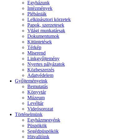
Egyházunk
Intézmények
Plébániák
Lelkipásztori körzetek
Papok, szerzetesek
Világi munkatársak
Dokumentumok
Kitüntetések
Térkép
Miserend
Linkgyűjtemény
Nyertes pályázatok
Közbeszerzés
Adatvédelem
Gyűjteményeink
Bemutatás
Könyvtár
Múzeum
Levéltár
Videósorozat
Történelmünk
Egyházmegyénk
Püspökök
Segédpüspökök
Hitvallóink