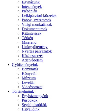
Egyházunk
Intézmények
Plébániák
Lelkipásztori körzetek
Papok, szerzetesek
Világi munkatársak
Dokumentumok
Kitüntetések
Térkép
Miserend
Linkgyűjtemény
Nyertes pályázatok
Közbeszerzés
Adatvédelem
Gyűjteményeink
Bemutatás
Könyvtár
Múzeum
Levéltár
Videósorozat
Történelmünk
Egyházmegyénk
Püspökök
Segédpüspökök
Hitvallóink