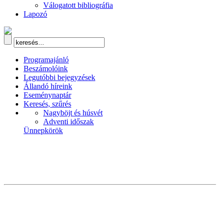
Válogatott bibliográfia
Lapozó
Programajánló
Beszámolóink
Legutóbbi bejegyzések
Állandó híreink
Eseménynaptár
Keresés, szűrés
Nagyböjt és húsvét
Adventi időszak
Ünnepkörök