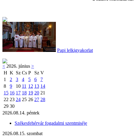
Papi lelkigyakorlat
<
2026. június
>
H
K
Sz
Cs
P
Sz
V
1
2
3
4
5
6
7
8
9
10
11
12
13
14
15
16
17
18
19
20
21
22
23
24
25
26
27
28
29
30
2026.08.14. péntek
Székesfehérvár fogadalmi szentmiséje
2026.08.15. szombat