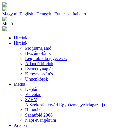
Magyar
|
English
|
Deutsch
|
Francais
|
Italiano
Menü
Híreink
Híreink
Programajánló
Beszámolóink
Legutóbbi bejegyzések
Állandó híreink
Eseménynaptár
Keresés, szűrés
Ünnepkörök
Média
Képtár
Videótár
SZEM
A Székesfehérvári Egyházmegye Magazinja
Hangtár
Szentföld 2008
Napi evangélium
Adattár