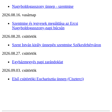
Nagyboldogasszony ünnep - szentmise
2026.08.16. vasárnap
Szentmise és jegyesek megáldása az Ercsi
Nagyboldogasszony-napi búcsún
2026.08.20. csütörtök
Szent István király ünnepén szentmise Székesfehérváron
2026.08.27. csütörtök
Egyházmegyés papi zarándoklat
2026.09.03. csütörtök
Első csütörtöki Eucharisztia ünnep (Ciszterci)