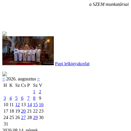
a SZEM munkatársai
Papi lelkigyakorlat
<
2026. augusztus
>
H
K
Sz
Cs
P
Sz
V
1
2
3
4
5
6
7
8
9
10
11
12
13
14
15
16
17
18
19
20
21
22
23
24
25
26
27
28
29
30
31
2026.08.14. péntek