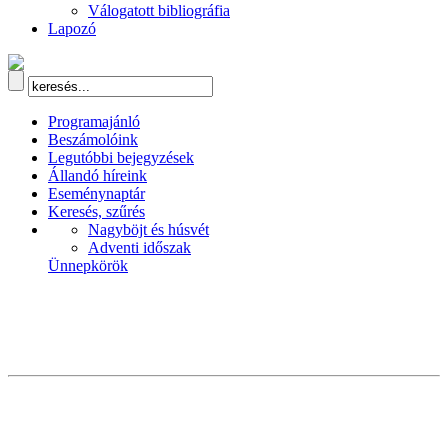
Válogatott bibliográfia
Lapozó
Programajánló
Beszámolóink
Legutóbbi bejegyzések
Állandó híreink
Eseménynaptár
Keresés, szűrés
Nagyböjt és húsvét
Adventi időszak
Ünnepkörök