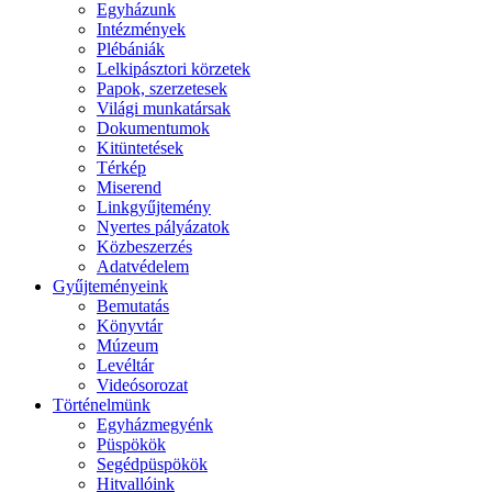
Egyházunk
Intézmények
Plébániák
Lelkipásztori körzetek
Papok, szerzetesek
Világi munkatársak
Dokumentumok
Kitüntetések
Térkép
Miserend
Linkgyűjtemény
Nyertes pályázatok
Közbeszerzés
Adatvédelem
Gyűjteményeink
Bemutatás
Könyvtár
Múzeum
Levéltár
Videósorozat
Történelmünk
Egyházmegyénk
Püspökök
Segédpüspökök
Hitvallóink