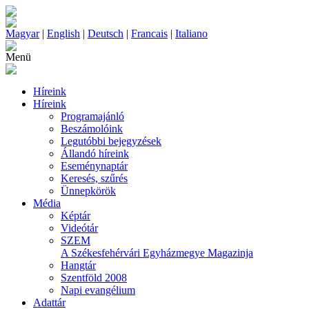
Magyar
|
English
|
Deutsch
|
Francais
|
Italiano
Menü
Híreink
Híreink
Programajánló
Beszámolóink
Legutóbbi bejegyzések
Állandó híreink
Eseménynaptár
Keresés, szűrés
Ünnepkörök
Média
Képtár
Videótár
SZEM
A Székesfehérvári Egyházmegye Magazinja
Hangtár
Szentföld 2008
Napi evangélium
Adattár