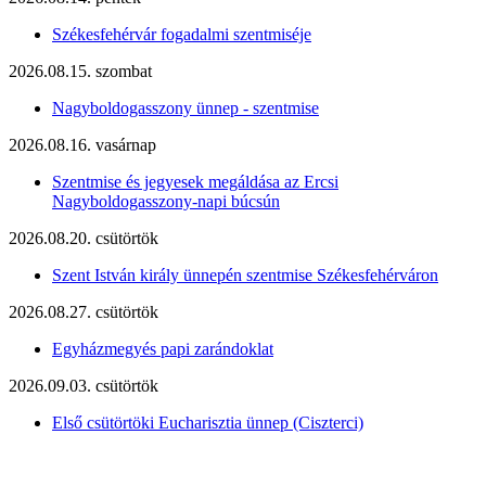
Székesfehérvár fogadalmi szentmiséje
2026.08.15. szombat
Nagyboldogasszony ünnep - szentmise
2026.08.16. vasárnap
Szentmise és jegyesek megáldása az Ercsi
Nagyboldogasszony-napi búcsún
2026.08.20. csütörtök
Szent István király ünnepén szentmise Székesfehérváron
2026.08.27. csütörtök
Egyházmegyés papi zarándoklat
2026.09.03. csütörtök
Első csütörtöki Eucharisztia ünnep (Ciszterci)