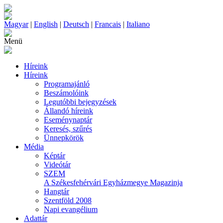
Magyar
|
English
|
Deutsch
|
Francais
|
Italiano
Menü
Híreink
Híreink
Programajánló
Beszámolóink
Legutóbbi bejegyzések
Állandó híreink
Eseménynaptár
Keresés, szűrés
Ünnepkörök
Média
Képtár
Videótár
SZEM
A Székesfehérvári Egyházmegye Magazinja
Hangtár
Szentföld 2008
Napi evangélium
Adattár