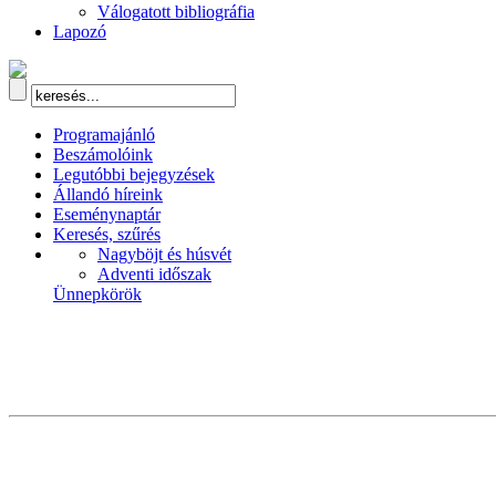
Válogatott bibliográfia
Lapozó
Programajánló
Beszámolóink
Legutóbbi bejegyzések
Állandó híreink
Eseménynaptár
Keresés, szűrés
Nagyböjt és húsvét
Adventi időszak
Ünnepkörök