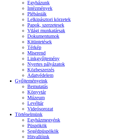
Egyházunk
Intézmények
Plébániák
Lelkipásztori körzetek
Papok, szerzetesek
Világi munkatársak
Dokumentumok
Kitüntetések
Térkép
Miserend
Linkgyűjtemény
Nyertes pályázatok
Közbeszerzés
Adatvédelem
Gyűjteményeink
Bemutatás
Könyvtár
Múzeum
Levéltár
Videósorozat
Történelmünk
Egyházmegyénk
Püspökök
Segédpüspökök
Hitvallóink