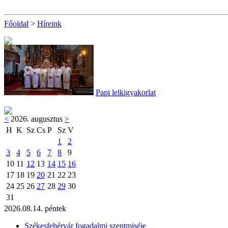
Főoldal
>
Híreink
Papi lelkigyakorlat
<
2026. augusztus
>
H
K
Sz
Cs
P
Sz
V
1
2
3
4
5
6
7
8
9
10
11
12
13
14
15
16
17
18
19
20
21
22
23
24
25
26
27
28
29
30
31
2026.08.14. péntek
Székesfehérvár fogadalmi szentmiséje