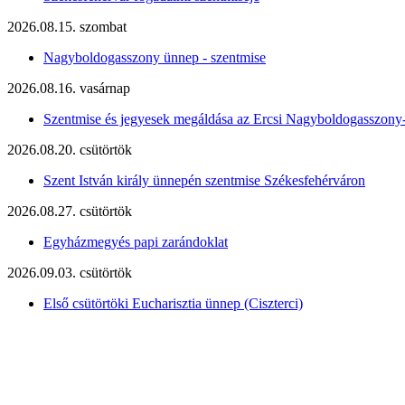
2026.08.15. szombat
Nagyboldogasszony ünnep - szentmise
2026.08.16. vasárnap
Szentmise és jegyesek megáldása az Ercsi Nagyboldogasszony
2026.08.20. csütörtök
Szent István király ünnepén szentmise Székesfehérváron
2026.08.27. csütörtök
Egyházmegyés papi zarándoklat
2026.09.03. csütörtök
Első csütörtöki Eucharisztia ünnep (Ciszterci)