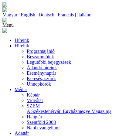
Magyar
|
English
|
Deutsch
|
Francais
|
Italiano
Menü
Híreink
Híreink
Programajánló
Beszámolóink
Legutóbbi bejegyzések
Állandó híreink
Eseménynaptár
Keresés, szűrés
Ünnepkörök
Média
Képtár
Videótár
SZEM
A Székesfehérvári Egyházmegye Magazinja
Hangtár
Szentföld 2008
Napi evangélium
Adattár