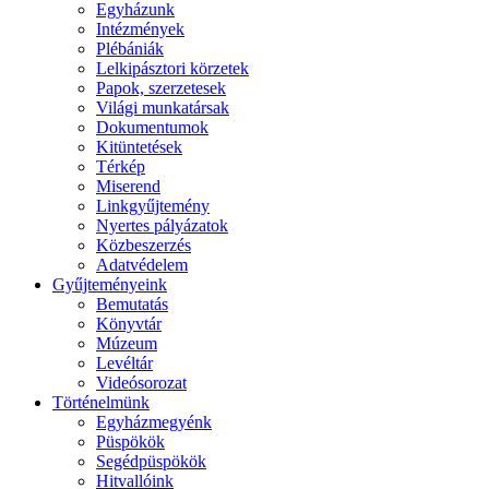
Egyházunk
Intézmények
Plébániák
Lelkipásztori körzetek
Papok, szerzetesek
Világi munkatársak
Dokumentumok
Kitüntetések
Térkép
Miserend
Linkgyűjtemény
Nyertes pályázatok
Közbeszerzés
Adatvédelem
Gyűjteményeink
Bemutatás
Könyvtár
Múzeum
Levéltár
Videósorozat
Történelmünk
Egyházmegyénk
Püspökök
Segédpüspökök
Hitvallóink