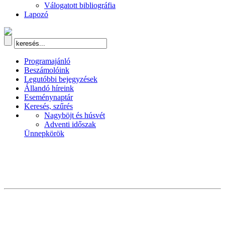
Válogatott bibliográfia
Lapozó
Programajánló
Beszámolóink
Legutóbbi bejegyzések
Állandó híreink
Eseménynaptár
Keresés, szűrés
Nagyböjt és húsvét
Adventi időszak
Ünnepkörök