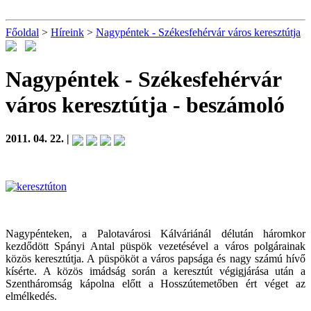
Főoldal
>
Híreink
>
Nagypéntek - Székesfehérvár város keresztútja
Nagypéntek - Székesfehérvár
város keresztútja
- beszámoló
2011. 04. 22. |
Nagypénteken, a Palotavárosi Kálváriánál délután háromkor
kezdődött Spányi Antal püspök vezetésével a város polgárainak
közös keresztútja. A püspököt a város papsága és nagy számú hívő
kísérte. A közös imádság során a keresztút végigjárása után a
Szentháromság kápolna előtt a Hosszútemetőben ért véget az
elmélkedés.