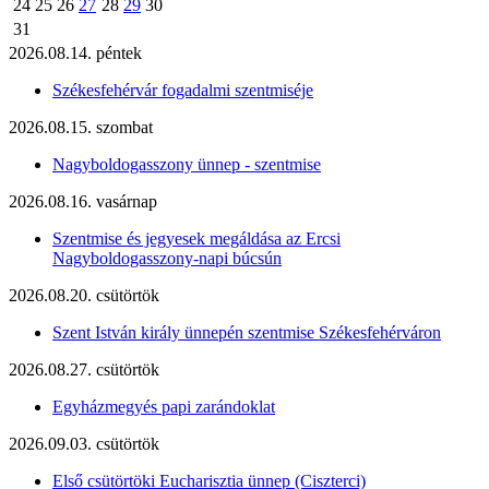
24
25
26
27
28
29
30
31
2026.08.14. péntek
Székesfehérvár fogadalmi szentmiséje
2026.08.15. szombat
Nagyboldogasszony ünnep - szentmise
2026.08.16. vasárnap
Szentmise és jegyesek megáldása az Ercsi
Nagyboldogasszony-napi búcsún
2026.08.20. csütörtök
Szent István király ünnepén szentmise Székesfehérváron
2026.08.27. csütörtök
Egyházmegyés papi zarándoklat
2026.09.03. csütörtök
Első csütörtöki Eucharisztia ünnep (Ciszterci)