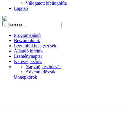
Válogatott bibliográfia
Lapozó
Programajánló
Beszámolóink
Legutóbbi bejegyzések
Állandó híreink
Eseménynaptár
Keresés, szűrés
Nagyböjt és húsvét
Adventi időszak
Ünnepkörök