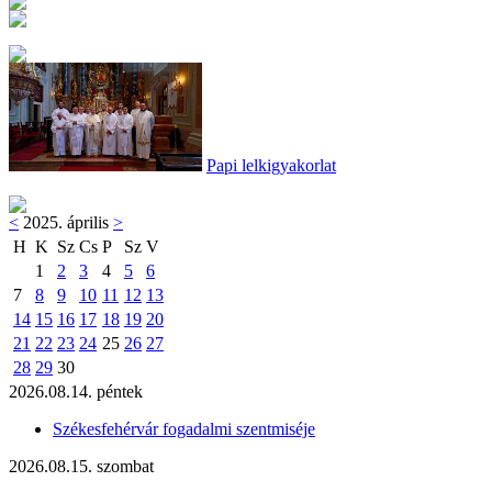
Papi lelkigyakorlat
<
2025. április
>
H
K
Sz
Cs
P
Sz
V
1
2
3
4
5
6
7
8
9
10
11
12
13
14
15
16
17
18
19
20
21
22
23
24
25
26
27
28
29
30
2026.08.14. péntek
Székesfehérvár fogadalmi szentmiséje
2026.08.15. szombat