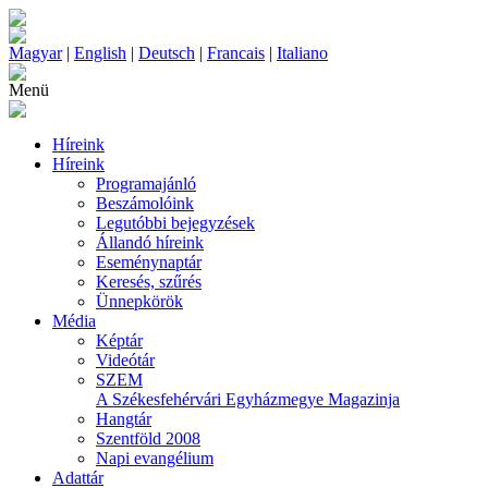
Magyar
|
English
|
Deutsch
|
Francais
|
Italiano
Menü
Híreink
Híreink
Programajánló
Beszámolóink
Legutóbbi bejegyzések
Állandó híreink
Eseménynaptár
Keresés, szűrés
Ünnepkörök
Média
Képtár
Videótár
SZEM
A Székesfehérvári Egyházmegye Magazinja
Hangtár
Szentföld 2008
Napi evangélium
Adattár