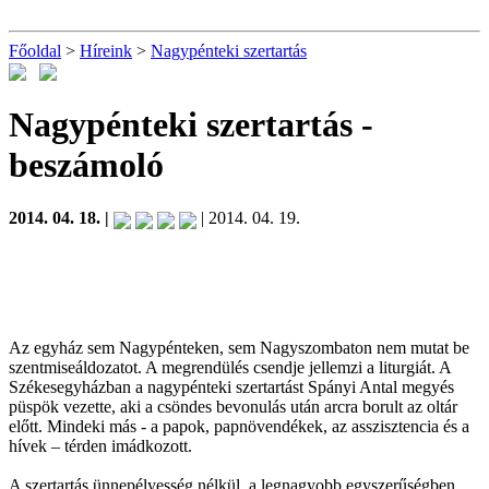
Főoldal
>
Híreink
>
Nagypénteki szertartás
Nagypénteki szertartás
-
beszámoló
2014. 04. 18. |
| 2014. 04. 19.
Az egyház sem Nagypénteken, sem Nagyszombaton nem mutat be
szentmiseáldozatot. A megrendülés csendje jellemzi a liturgiát. A
Székesegyházban a nagypénteki szertartást Spányi Antal megyés
püspök vezette, aki a csöndes bevonulás után arcra borult az oltár
előtt. Mindeki más - a papok, papnövendékek, az asszisztencia és a
hívek – térden imádkozott.
A szertartás ünnepélyesség nélkül, a legnagyobb egyszerűségben