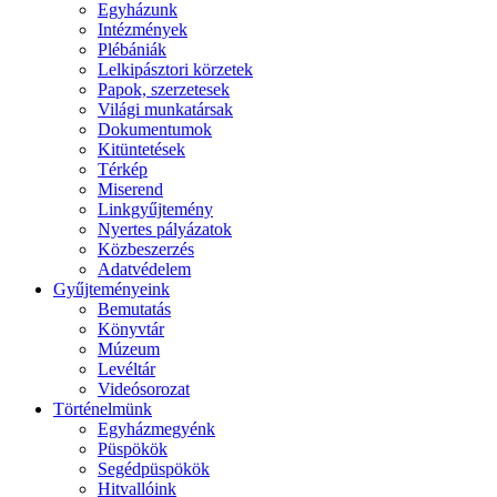
Egyházunk
Intézmények
Plébániák
Lelkipásztori körzetek
Papok, szerzetesek
Világi munkatársak
Dokumentumok
Kitüntetések
Térkép
Miserend
Linkgyűjtemény
Nyertes pályázatok
Közbeszerzés
Adatvédelem
Gyűjteményeink
Bemutatás
Könyvtár
Múzeum
Levéltár
Videósorozat
Történelmünk
Egyházmegyénk
Püspökök
Segédpüspökök
Hitvallóink