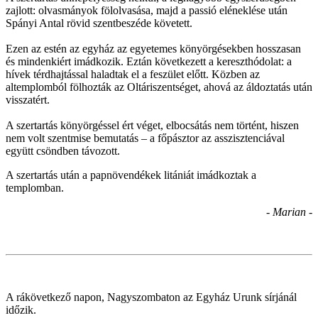
zajlott: olvasmányok fölolvasása, majd a passió eléneklése után
Spányi Antal rövid szentbeszéde követett.
Ezen az estén az egyház az egyetemes könyörgésekben hosszasan
és mindenkiért imádkozik. Eztán következett a kereszthódolat: a
hívek térdhajtással haladtak el a feszület előtt. Közben az
altemplomból fölhozták az Oltáriszentséget, ahová az áldoztatás után
visszatért.
A szertartás könyörgéssel ért véget, elbocsátás nem történt, hiszen
nem volt szentmise bemutatás – a főpásztor az asszisztenciával
együtt csöndben távozott.
A szertartás után a papnövendékek litániát imádkoztak a
templomban.
- Marian -
A rákövetkező napon, Nagyszombaton az Egyház Urunk sírjánál
időzik.