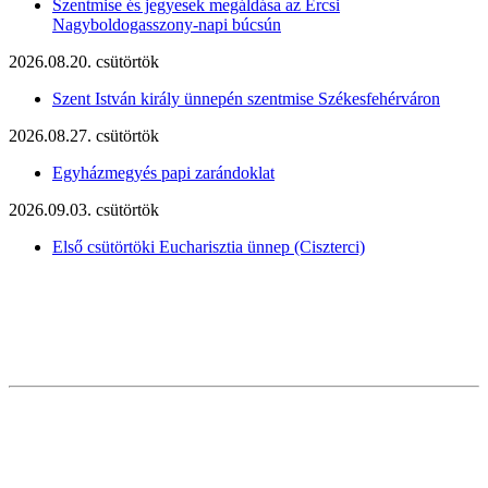
Szentmise és jegyesek megáldása az Ercsi
Nagyboldogasszony-napi búcsún
2026.08.20. csütörtök
Szent István király ünnepén szentmise Székesfehérváron
2026.08.27. csütörtök
Egyházmegyés papi zarándoklat
2026.09.03. csütörtök
Első csütörtöki Eucharisztia ünnep (Ciszterci)