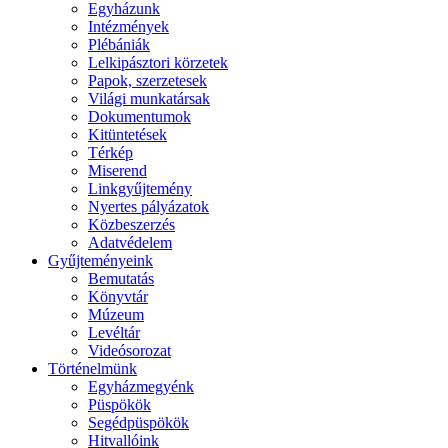
Egyházunk
Intézmények
Plébániák
Lelkipásztori körzetek
Papok, szerzetesek
Világi munkatársak
Dokumentumok
Kitüntetések
Térkép
Miserend
Linkgyűjtemény
Nyertes pályázatok
Közbeszerzés
Adatvédelem
Gyűjteményeink
Bemutatás
Könyvtár
Múzeum
Levéltár
Videósorozat
Történelmünk
Egyházmegyénk
Püspökök
Segédpüspökök
Hitvallóink