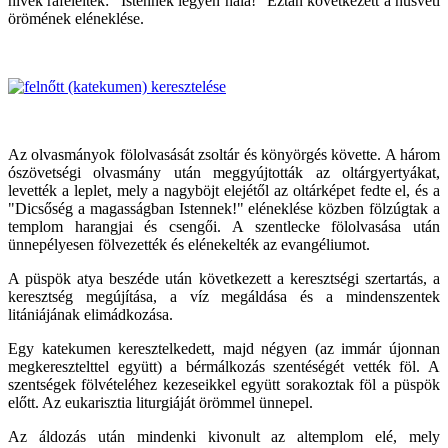
hívek ráfeleltek: "Istennek legyen hála!" Eztán következett a húsvéti
örömének eléneklése.
Az olvasmányok fölolvasását zsoltár és könyörgés követte. A három
ószövetségi olvasmány után meggyújtották az oltárgyertyákat,
levették a leplet, mely a nagyböjt elejétől az oltárképet fedte el, és a
"Dicsőség a magasságban Istennek!" eléneklése közben fölzúgtak a
templom harangjai és csengői. A szentlecke fölolvasása után
ünnepélyesen fölvezették és elénekelték az evangéliumot.
A püspök atya beszéde után következett a keresztségi szertartás, a
keresztség megújítása, a víz megáldása és a mindenszentek
litániájának elimádkozása.
Egy katekumen keresztelkedett, majd négyen (az immár újonnan
megkeresztelttel együtt) a bérmálkozás szentéségét vették föl. A
szentségek fölvételéhez kezeseikkel együtt sorakoztak föl a püspök
előtt. Az eukarisztia liturgiáját örömmel ünnepel.
Az áldozás után mindenki kivonult az altemplom elé, mely