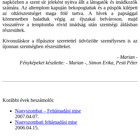
napközben a szent sír jeleként nyitva állt a látogatók és imádkozók
számára. Az altemplom kapuján bekopogtattak és a püspök kilépett
az oltáriszentséget maga fölé tartva. A hívek a papsággal
körmenetben haladtak végig az éjszakai belvároson, majd
visszatérve a templomba rövid imádság után szentségi áldásban
részesültek.
Kivonuláskor a főpásztor szeretettel üdvözölte személyesen is az
újonnan szentségben részesülteket.
- Marian -
Fényképeket készítette: - Marian -, Simon Erika, Pesti Péter
Korábbi évek beszámolói:
Nagyszombat – Feltámadási mise
2007.04.07.
Nagyszombati feltámadási mise
2006.04.15.