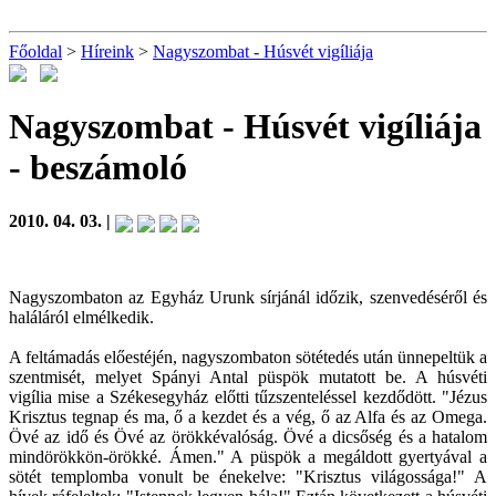
Főoldal
>
Híreink
>
Nagyszombat - Húsvét vigíliája
Nagyszombat - Húsvét vigíliája
- beszámoló
2010. 04. 03. |
Nagyszombaton az Egyház Urunk sírjánál időzik, szenvedéséről és
haláláról elmélkedik.
A feltámadás előestéjén, nagyszombaton sötétedés után ünnepeltük a
szentmisét, melyet Spányi Antal püspök mutatott be. A húsvéti
vigília mise a Székesegyház előtti tűzszenteléssel kezdődött. "Jézus
Krisztus tegnap és ma, ő a kezdet és a vég, ő az Alfa és az Omega.
Övé az idő és Övé az örökkévalóság. Övé a dicsőség és a hatalom
mindörökkön-örökké. Ámen." A püspök a megáldott gyertyával a
sötét templomba vonult be énekelve: "Krisztus világossága!" A