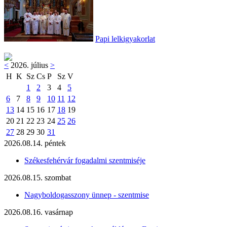
Papi lelkigyakorlat
<
2026. július
>
H
K
Sz
Cs
P
Sz
V
1
2
3
4
5
6
7
8
9
10
11
12
13
14
15
16
17
18
19
20
21
22
23
24
25
26
27
28
29
30
31
2026.08.14. péntek
Székesfehérvár fogadalmi szentmiséje
2026.08.15. szombat
Nagyboldogasszony ünnep - szentmise
2026.08.16. vasárnap