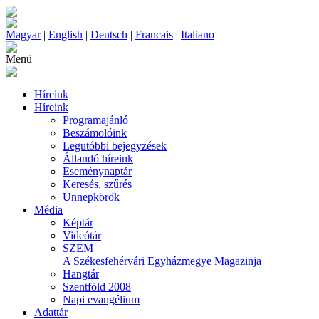
Magyar
|
English
|
Deutsch
|
Francais
|
Italiano
Menü
Híreink
Híreink
Programajánló
Beszámolóink
Legutóbbi bejegyzések
Állandó híreink
Eseménynaptár
Keresés, szűrés
Ünnepkörök
Média
Képtár
Videótár
SZEM
A Székesfehérvári Egyházmegye Magazinja
Hangtár
Szentföld 2008
Napi evangélium
Adattár