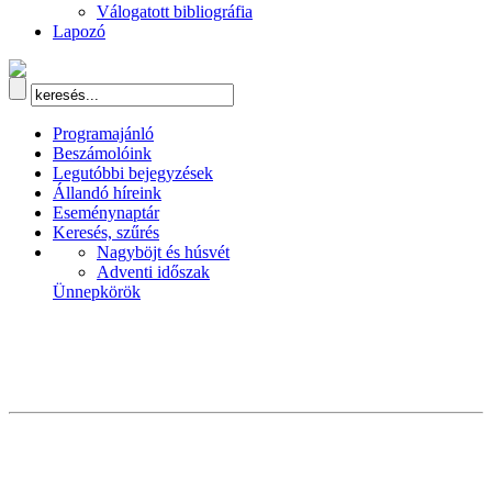
Válogatott bibliográfia
Lapozó
Programajánló
Beszámolóink
Legutóbbi bejegyzések
Állandó híreink
Eseménynaptár
Keresés, szűrés
Nagyböjt és húsvét
Adventi időszak
Ünnepkörök