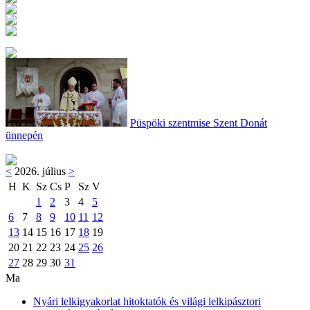
Püspöki szentmise Szent Donát
ünnepén
<
2026. július
>
H
K
Sz
Cs
P
Sz
V
1
2
3
4
5
6
7
8
9
10
11
12
13
14
15
16
17
18
19
20
21
22
23
24
25
26
27
28
29
30
31
Ma
Nyári lelkigyakorlat hitoktatók és világi lelkipásztori