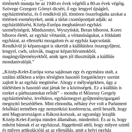
történetét mutatja be az 1940-es évek végétől a 80-as évek végéig.
Szövege Grzegorz Górnyt dicséri, ő egy lengyel újságíró,
egyháztörténész, és ő rendkívül jól, tömören összefoglalta azokat a
történeti eseményeket, amik a tárlat csomópontjait adják: az
egyházüldözést, Közép-Európa meghatározó egyházi
személyiségeit, Mindszentyt, Wyszyńskit, Beran bíborost, Korec
bíboros életét, az egyház vértanúit, a vértanúságukat, a földalatti
egyházat, az ellenzéki mozgalom és az egyház kapcsolatát.
Rendkívül jó képanyagot is sikerült a kiállításhoz összegyűjteni,
lengyel, cseh, szlovák, magyar képarchívumokból,
magángyűjteményekből, amik igen jól illusztrálják a kiállítás
mondanivalóját.”
„Közép-Kelet-Európa sorsa sajátosan egy és egymásra utalt, a
sztálini időkben a teljes térségben hasonló forgatókönyv szerint
zajlott le az egyház megtörése. Ahogy e mélységekben, úgy a
túlélésben is hasonló utat jártak be a közösségek. Ez a kiállítás is
ezeket a párhuzamokat erősíti” – mondta el Mózessy Gergely
egyháztörténész, levéltáros, egyházmegyei gyűjteményigazgató
megnyitó beszédében. Mint elmondta, néhány éve volt a Parlament
felsőházi termében egy nemzetközi konferencia, arról beszélt, hogy
ami Magyarországon a Rákosi-korszak, az ugyanúgy lezajlik
Közép-Kelet-Európa minden államában, mindenhol. És az is, hogy
miként bánnak el az egyházzal, függetlenül attól, hogy milyen szintű
és milyen artikulációjú az az ellenállás, amit a helyi egyház