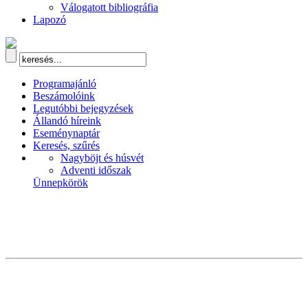
Válogatott bibliográfia
Lapozó
Programajánló
Beszámolóink
Legutóbbi bejegyzések
Állandó híreink
Eseménynaptár
Keresés, szűrés
Nagyböjt és húsvét
Adventi időszak
Ünnepkörök