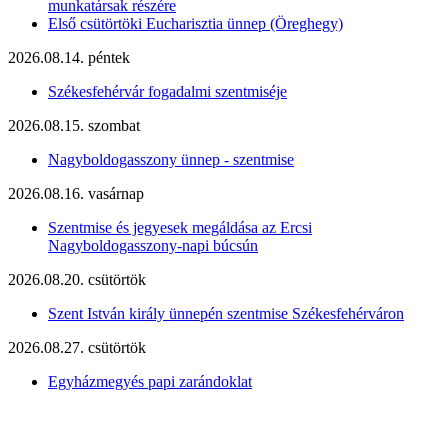
munkatársak részére
Első csütörtöki Eucharisztia ünnep (Öreghegy)
2026.08.14. péntek
Székesfehérvár fogadalmi szentmiséje
2026.08.15. szombat
Nagyboldogasszony ünnep - szentmise
2026.08.16. vasárnap
Szentmise és jegyesek megáldása az Ercsi
Nagyboldogasszony-napi búcsún
2026.08.20. csütörtök
Szent István király ünnepén szentmise Székesfehérváron
2026.08.27. csütörtök
Egyházmegyés papi zarándoklat