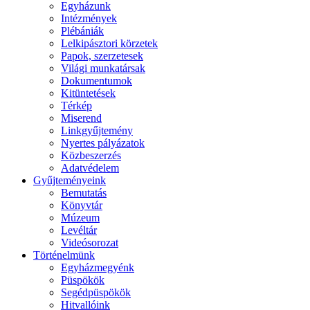
Egyházunk
Intézmények
Plébániák
Lelkipásztori körzetek
Papok, szerzetesek
Világi munkatársak
Dokumentumok
Kitüntetések
Térkép
Miserend
Linkgyűjtemény
Nyertes pályázatok
Közbeszerzés
Adatvédelem
Gyűjteményeink
Bemutatás
Könyvtár
Múzeum
Levéltár
Videósorozat
Történelmünk
Egyházmegyénk
Püspökök
Segédpüspökök
Hitvallóink