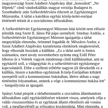
magyarországi Szent Adalbert Alapítvány által „honosított” „Ne
féljetek!” című vándorkiállítás magyar verziója Budapest és
Szombathely után Székesfehérvárra érkezett az Egyházmegyei
Múzeumba. A tárlat a katolikus egyház közép-kelet-európai
történetét tekinti át a szocializmus időszakában.
A Székesfehérvári Egyházmegyei Múzeum falai között nem először
jelenítik meg Szent II. János Pál pápa személyét. Smohay András, a
Székesfehérvári Egyházmegyei Múzeum igazgatója a tárlat
megnyitóján elmondta, örömmel fogadták dr. Mészáros Andor, a
Szent Adalbert Alapítvány kuratóriuma elnökének megkeresését,
hogy elhoznák hozzánk a kiállítást. „Ez a tárlat azért is fontos
számunkra, mert tavaly novemberben nyitotta meg Erdő Péter
bíboros úr a Veletek vagyok mindennap című kiállításunkat, ami az
egyházról szól, a világegyház és a székesfehérvári egyházmegye
kapcsolatáról. Ebbe a szellemi erőtérbe nagyon jól illeszkedik ez a
kiállítás, hiszen a katolikus egyháznak Közép-Európában kifejtett
szerepéről szól a kommunizmus bukásában, illetve abban a nagy
történelmi folyamatban, aminek a vége a kommunizmus bukása lett”
– hangsúlyozta az igazgató.
Spányi Antal püspök a tárlatbemutatón a szocialista államhatalom
időszakában zajló egyházüldözésre tekintett vissza, amelynek célja a
vallás visszaszorítása és az egyházak állami ellenőrzés alá vonása
volt, a megfigyeléstől az erőszakos leszámolásig. Mint elmondta, a