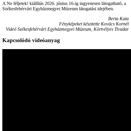
A Ne féljetek! kiállítás 2026. június 16-ig ingyenesen látogatható, a
Székesfehérvári Egyházmegyei Múzeum látogatási idejében.
Berta Kata
Fényképeket készitette Kovács Kornél
Videó Székesfehérvári Egyházmegyei Múzeum, Körtvélyes Tivadar
Kapcsolódó videóanyag