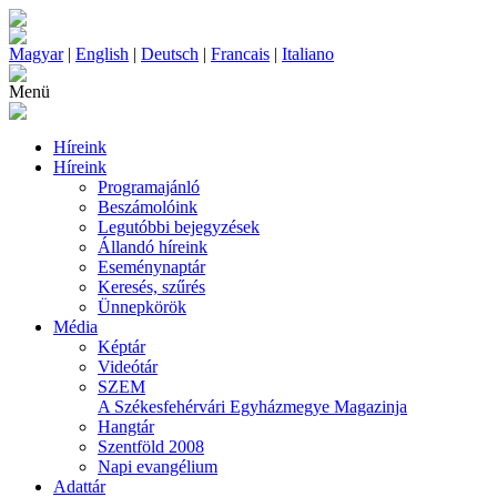
Magyar
|
English
|
Deutsch
|
Francais
|
Italiano
Menü
Híreink
Híreink
Programajánló
Beszámolóink
Legutóbbi bejegyzések
Állandó híreink
Eseménynaptár
Keresés, szűrés
Ünnepkörök
Média
Képtár
Videótár
SZEM
A Székesfehérvári Egyházmegye Magazinja
Hangtár
Szentföld 2008
Napi evangélium
Adattár