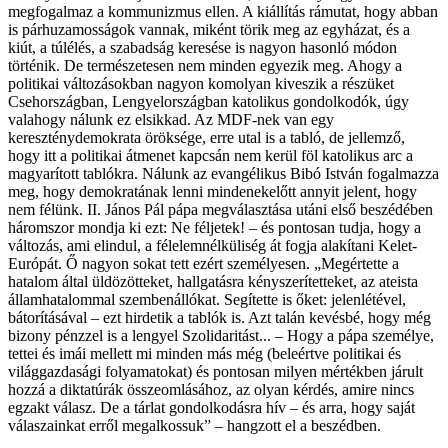
megfogalmaz a kommunizmus ellen. A kiállítás rámutat, hogy abban
is párhuzamosságok vannak, miként törik meg az egyházat, és a
kiút, a túlélés, a szabadság keresése is nagyon hasonló módon
történik. De természetesen nem minden egyezik meg. Ahogy a
politikai változásokban nagyon komolyan kiveszik a részüket
Csehországban, Lengyelországban katolikus gondolkodók, úgy
valahogy nálunk ez elsikkad. Az MDF-nek van egy
kereszténydemokrata öröksége, erre utal is a tabló, de jellemző,
hogy itt a politikai átmenet kapcsán nem kerül föl katolikus arc a
magyarított tablókra. Nálunk az evangélikus Bibó István fogalmazza
meg, hogy demokratának lenni mindenekelőtt annyit jelent, hogy
nem félünk. II. János Pál pápa megválasztása utáni első beszédében
háromszor mondja ki ezt: Ne féljetek! – és pontosan tudja, hogy a
változás, ami elindul, a félelemnélküliség át fogja alakítani Kelet-
Európát. Ő nagyon sokat tett ezért személyesen. „Megértette a
hatalom által üldözötteket, hallgatásra kényszerítetteket, az ateista
államhatalommal szembenállókat. Segítette is őket: jelenlétével,
bátorításával – ezt hirdetik a tablók is. Azt talán kevésbé, hogy még
bizony pénzzel is a lengyel Szolidaritást... – Hogy a pápa személye,
tettei és imái mellett mi minden más még (beleértve politikai és
világgazdasági folyamatokat) és pontosan milyen mértékben járult
hozzá a diktatúrák összeomlásához, az olyan kérdés, amire nincs
egzakt válasz. De a tárlat gondolkodásra hív – és arra, hogy saját
válaszainkat erről megalkossuk” – hangzott el a beszédben.