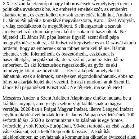
XX. század kelet-európai nagy bíboros-érsek személyiségei nem a
politikába avatkoztak be. Az emberért emeltek szót, az emberért
akartak tenni, és ezért kellett oly sok szenvedést kiállniuk. Amikor
II. János Pál pápát a konklávé megválasztotta, Karol Józef Wojtyłát,
a világ csodálkozott és megdöbbent. S elhangzottak a szavak,
amelyeket azóta kampány témaként is sokan fölhasználnak: Ne
féljetek! „II. János Pál pápa Istenre figyelő, szent életű pápa
meggyőződése volt ez, aki Krisztust képviselte és az Ő szavát akarta
hirdetni, hogy az embernek soha többet nem kell félnie. Bármit
tehetnek vele, fölemelhetik és összetörhetik, eszköznek is
használhatják, megalázhatják, de az számít, amit az Isten lát az
emberben. És aki Krisztushoz ragaszkodik, az győz, és aki
mindvégig kitart, az üdvözül. … Ezek a képek, amelyeket itt
láthatunk, ezek a föliratok, amelyeken elgondolkodhatunk, ebbe az
irányba akarják lépteinket vezetni. Én azt mondom, amit Szent II.
János Pál pápa idézett Krisztustól: Ne féljetek, ma se féljetek!”
Mészáros Andor, a Szent Adalbert Alapítvány elnöke mutatta be a
kiállítás anyagát, amely egy csehországi kiállításnak a magyar
verziója. 2020-ban a Prágai Magyar Intézet, illetve Lengyel Intézet
együttműködésével hozták létre II. János Pál pápa születésének 100.
évfordulójára. 2020 a kommunizmus bukásának is egy fontos
évfordulója volt Közép-Európában, '90-ben tartották az első szabad
választásokat, ezt a kettőt kapcsoltuk össze. „A kiállítás
tulajdonképpen az egyháznak a kommunista diktatúra évtizedei alatti