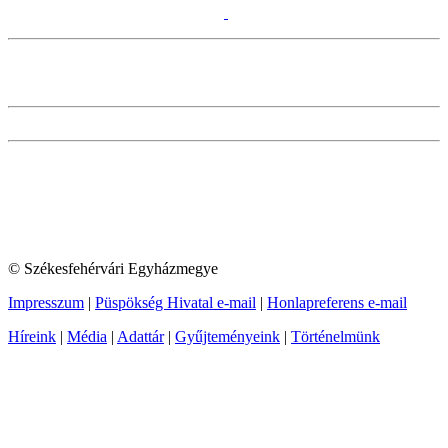
© Székesfehérvári Egyházmegye
Impresszum
|
Püspökség Hivatal e-mail
|
Honlapreferens e-mail
Híreink
|
Média
|
Adattár
|
Gyűjteményeink
|
Történelmünk