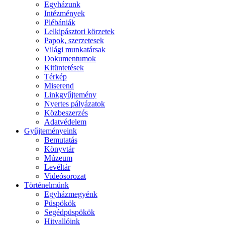
Egyházunk
Intézmények
Plébániák
Lelkipásztori körzetek
Papok, szerzetesek
Világi munkatársak
Dokumentumok
Kitüntetések
Térkép
Miserend
Linkgyűjtemény
Nyertes pályázatok
Közbeszerzés
Adatvédelem
Gyűjteményeink
Bemutatás
Könyvtár
Múzeum
Levéltár
Videósorozat
Történelmünk
Egyházmegyénk
Püspökök
Segédpüspökök
Hitvallóink