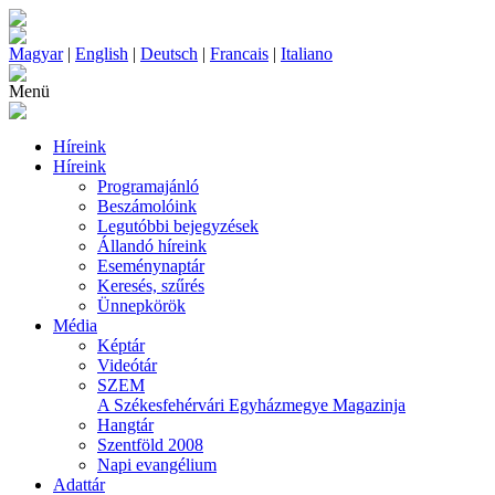
Magyar
|
English
|
Deutsch
|
Francais
|
Italiano
Menü
Híreink
Híreink
Programajánló
Beszámolóink
Legutóbbi bejegyzések
Állandó híreink
Eseménynaptár
Keresés, szűrés
Ünnepkörök
Média
Képtár
Videótár
SZEM
A Székesfehérvári Egyházmegye Magazinja
Hangtár
Szentföld 2008
Napi evangélium
Adattár