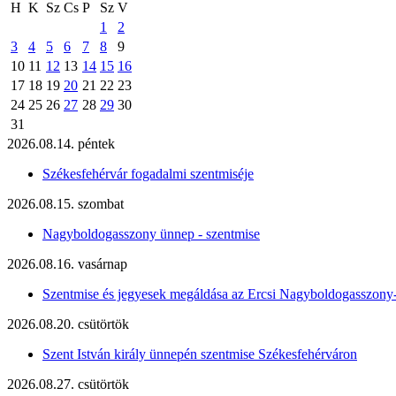
H
K
Sz
Cs
P
Sz
V
1
2
3
4
5
6
7
8
9
10
11
12
13
14
15
16
17
18
19
20
21
22
23
24
25
26
27
28
29
30
31
2026.08.14. péntek
Székesfehérvár fogadalmi szentmiséje
2026.08.15. szombat
Nagyboldogasszony ünnep - szentmise
2026.08.16. vasárnap
Szentmise és jegyesek megáldása az Ercsi Nagyboldogasszony
2026.08.20. csütörtök
Szent István király ünnepén szentmise Székesfehérváron
2026.08.27. csütörtök