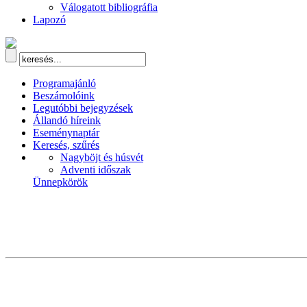
Válogatott bibliográfia
Lapozó
Programajánló
Beszámolóink
Legutóbbi bejegyzések
Állandó híreink
Eseménynaptár
Keresés, szűrés
Nagyböjt és húsvét
Adventi időszak
Ünnepkörök