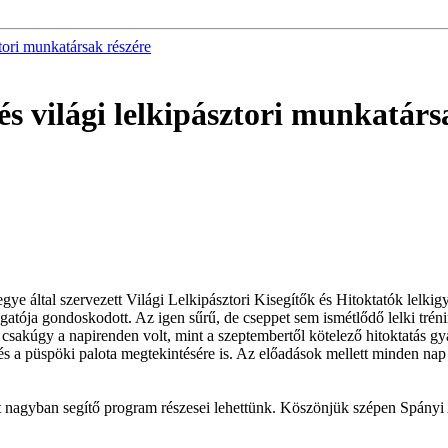
ztori munkatársak részére
és világi lelkipásztori munkatárs
által szervezett Világi Lelkipásztori Kisegítők és Hitoktatók lelkigya
zgatója gondoskodott. Az igen sűrű, de cseppet sem ismétlődő lelki trén
 csakúgy a napirenden volt, mint a szeptembertől kötelező hitoktatás gy
 a püspöki palota megtekintésére is. Az előadások mellett minden nap 
 nagyban segítő program részesei lehettünk. Köszönjük szépen Spányi