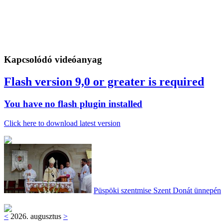
Kapcsolódó videóanyag
Flash version 9,0 or greater is required
You have no flash plugin installed
Click here to download latest version
Püspöki szentmise Szent Donát ünnepén
<
2026. augusztus
>