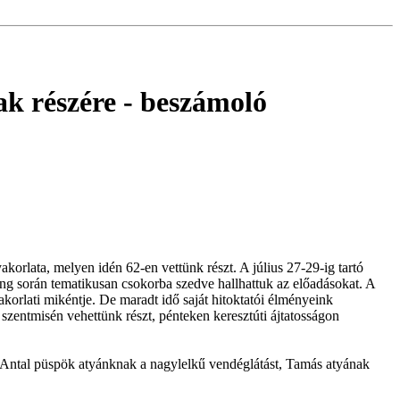
ak részére
- beszámoló
korlata, melyen idén 62-en vettünk részt. A július 27-29-ig tartó
ing során tematikusan csokorba szedve hallhattuk az előadásokat. A
akorlati mikéntje. De maradt idő saját hitoktatói élményeink
szentmisén vehettünk részt, pénteken keresztúti ájtatosságon
 Antal püspök atyánknak a nagylelkű vendéglátást, Tamás atyának