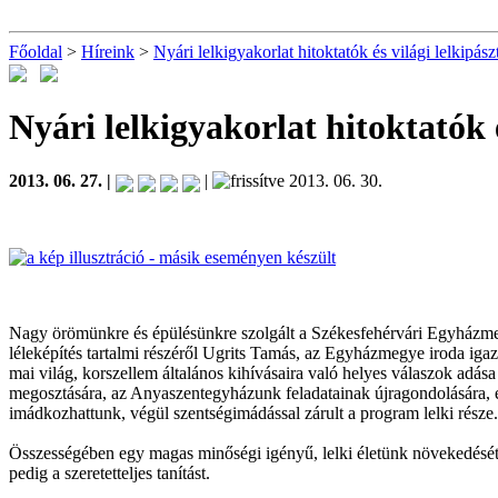
Főoldal
>
Híreink
>
Nyári lelkigyakorlat hitoktatók és világi lelkipás
Nyári lelkigyakorlat hitoktatók 
2013. 06. 27. |
|
2013. 06. 30.
Nagy örömünkre és épülésünkre szolgált a Székesfehérvári Egyházmegye 
léleképítés tartalmi részéről Ugrits Tamás, az Egyházmegye iroda iga
mai világ, korszellem általános kihívásaira való helyes válaszok adása
megosztására, az Anyaszentegyházunk feladatainak újragondolására, és
imádkozhattunk, végül szentségimádással zárult a program lelki része.
Összességében egy magas minőségi igényű, lelki életünk növekedését
pedig a szeretetteljes tanítást.