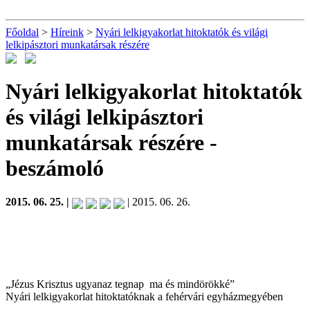
Főoldal
>
Híreink
>
Nyári lelkigyakorlat hitoktatók és világi
lelkipásztori munkatársak részére
Nyári lelkigyakorlat hitoktatók
és világi lelkipásztori
munkatársak részére
-
beszámoló
2015. 06. 25. |
| 2015. 06. 26.
„Jézus Krisztus ugyanaz tegnap ma és mindörökké”
Nyári lelkigyakorlat hitoktatóknak a fehérvári egyházmegyében