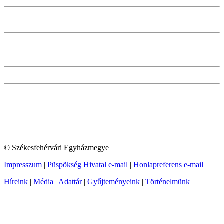
© Székesfehérvári Egyházmegye
Impresszum
|
Püspökség Hivatal e-mail
|
Honlapreferens e-mail
Híreink
|
Média
|
Adattár
|
Gyűjteményeink
|
Történelmünk