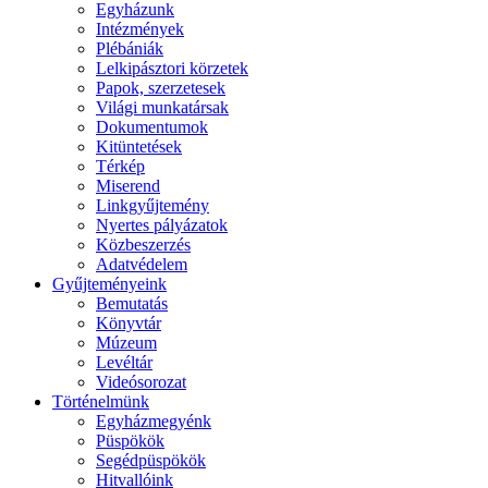
Egyházunk
Intézmények
Plébániák
Lelkipásztori körzetek
Papok, szerzetesek
Világi munkatársak
Dokumentumok
Kitüntetések
Térkép
Miserend
Linkgyűjtemény
Nyertes pályázatok
Közbeszerzés
Adatvédelem
Gyűjteményeink
Bemutatás
Könyvtár
Múzeum
Levéltár
Videósorozat
Történelmünk
Egyházmegyénk
Püspökök
Segédpüspökök
Hitvallóink