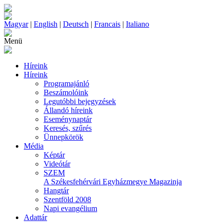
Magyar
|
English
|
Deutsch
|
Francais
|
Italiano
Menü
Híreink
Híreink
Programajánló
Beszámolóink
Legutóbbi bejegyzések
Állandó híreink
Eseménynaptár
Keresés, szűrés
Ünnepkörök
Média
Képtár
Videótár
SZEM
A Székesfehérvári Egyházmegye Magazinja
Hangtár
Szentföld 2008
Napi evangélium
Adattár