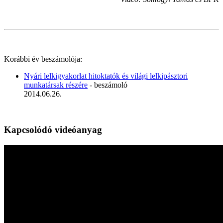
Korábbi év beszámolója:
Nyári lelkigyakorlat hitoktatók és világi lelkipásztori
munkatársak részére
- beszámoló
2014.06.26.
Kapcsolódó videóanyag