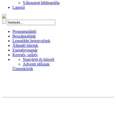
Válogatott bibliográfia
Lapozó
Programajánló
Beszámolóink
Legutóbbi bejegyzések
Állandó híreink
Eseménynaptár
Keresés, szűrés
Nagyböjt és húsvét
Adventi időszak
Ünnepkörök