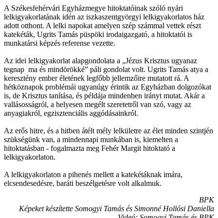
A Székesfehérvári Egyházmegye hitoktatóinak szóló nyári
lelkigyakorlatának idén az iszkaszentgyörgyi lelkigyakorlatos ház
adott otthont. A lelki napokat amelyen szép számmal vettek részt
katekéták, Ugrits Tamás püspöki irodaigazgató, a hitoktatói is
munkatársi képzés referense vezette.
Az idei lelkigyakorlat alapgondolata a „Jézus Krisztus ugyanaz
tegnap ma és mindörökké” páli gondolat volt. Ugrits Tamás atya a
keresztény ember életének legfőbb jellemzőire mutatott rá. A
hétköznapok problémái ugyanúgy érintik az Egyházban dolgozókat
is, de Krisztus tanítása, és példája mindenben irányt mutat. Akár a
vallásosságról, a helyesen megélt szeretetről van szó, vagy az
anyagiakról, egzisztenciális aggódásainkról.
Az erős hitre, és a hitben átélt mély lelkületre az élet minden szintjén
szükségünk van, a mindennapi munkában is, kiemelten a
hitoktatásban - fogalmazta meg Fehér Margit hitoktató a
lelkigyakorlaton.
A lelkigyakorlaton a pihenés mellett a katekétáknak imára,
elcsendesedésre, baráti beszélgetésre volt alkalmuk.
BPK
Képeket készítette Somogyi Tamás és Simonné Hollósi Daniella
Videó: Somogyi Tamás és BPK