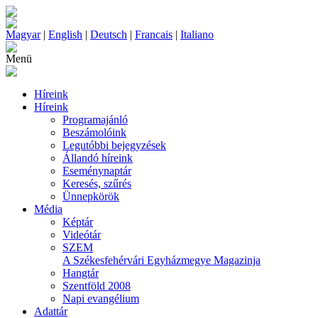
Magyar
|
English
|
Deutsch
|
Francais
|
Italiano
Menü
Híreink
Híreink
Programajánló
Beszámolóink
Legutóbbi bejegyzések
Állandó híreink
Eseménynaptár
Keresés, szűrés
Ünnepkörök
Média
Képtár
Videótár
SZEM
A Székesfehérvári Egyházmegye Magazinja
Hangtár
Szentföld 2008
Napi evangélium
Adattár