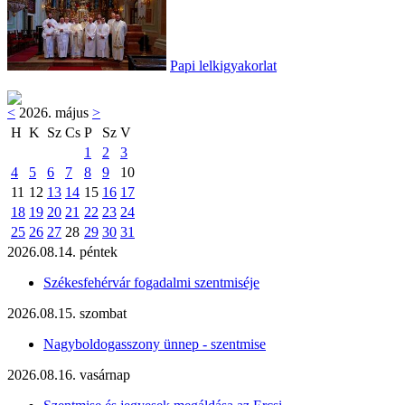
Papi lelkigyakorlat
<
2026. május
>
H
K
Sz
Cs
P
Sz
V
1
2
3
4
5
6
7
8
9
10
11
12
13
14
15
16
17
18
19
20
21
22
23
24
25
26
27
28
29
30
31
2026.08.14. péntek
Székesfehérvár fogadalmi szentmiséje
2026.08.15. szombat
Nagyboldogasszony ünnep - szentmise
2026.08.16. vasárnap