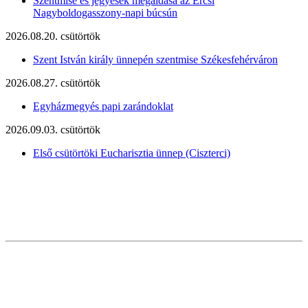
Szentmise és jegyesek megáldása az Ercsi
Nagyboldogasszony-napi búcsún
2026.08.20. csütörtök
Szent István király ünnepén szentmise Székesfehérváron
2026.08.27. csütörtök
Egyházmegyés papi zarándoklat
2026.09.03. csütörtök
Első csütörtöki Eucharisztia ünnep (Ciszterci)