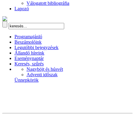
Válogatott bibliográfia
Lapozó
Programajánló
Beszámolóink
Legutóbbi bejegyzések
Állandó híreink
Eseménynaptár
Keresés, szűrés
Nagyböjt és húsvét
Adventi időszak
Ünnepkörök