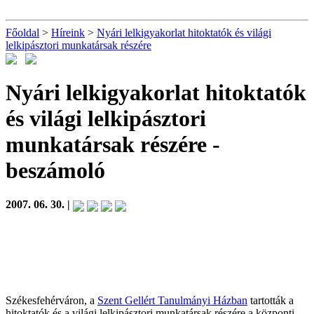
Főoldal
>
Híreink
>
Nyári lelkigyakorlat hitoktatók és világi
lelkipásztori munkatársak részére
Nyári lelkigyakorlat hitoktatók
és világi lelkipásztori
munkatársak részére
-
beszámoló
2007. 06. 30. |
Székesfehérváron, a
Szent Gellért Tanulmányi Házban
tartották a
hitoktatók és a világi lelkipásztori munkatársak részére a központi,