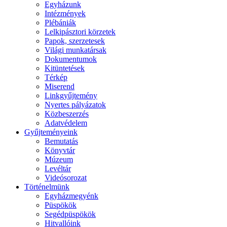
Egyházunk
Intézmények
Plébániák
Lelkipásztori körzetek
Papok, szerzetesek
Világi munkatársak
Dokumentumok
Kitüntetések
Térkép
Miserend
Linkgyűjtemény
Nyertes pályázatok
Közbeszerzés
Adatvédelem
Gyűjteményeink
Bemutatás
Könyvtár
Múzeum
Levéltár
Videósorozat
Történelmünk
Egyházmegyénk
Püspökök
Segédpüspökök
Hitvallóink