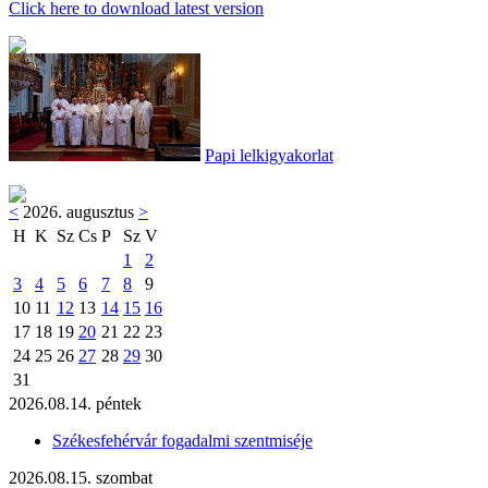
Click here to download latest version
Papi lelkigyakorlat
<
2026. augusztus
>
H
K
Sz
Cs
P
Sz
V
1
2
3
4
5
6
7
8
9
10
11
12
13
14
15
16
17
18
19
20
21
22
23
24
25
26
27
28
29
30
31
2026.08.14. péntek
Székesfehérvár fogadalmi szentmiséje
2026.08.15. szombat