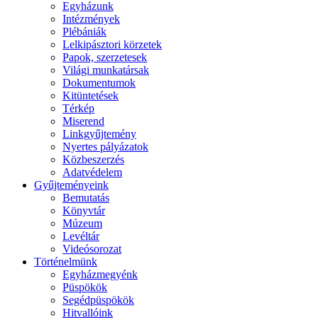
Egyházunk
Intézmények
Plébániák
Lelkipásztori körzetek
Papok, szerzetesek
Világi munkatársak
Dokumentumok
Kitüntetések
Térkép
Miserend
Linkgyűjtemény
Nyertes pályázatok
Közbeszerzés
Adatvédelem
Gyűjteményeink
Bemutatás
Könyvtár
Múzeum
Levéltár
Videósorozat
Történelmünk
Egyházmegyénk
Püspökök
Segédpüspökök
Hitvallóink