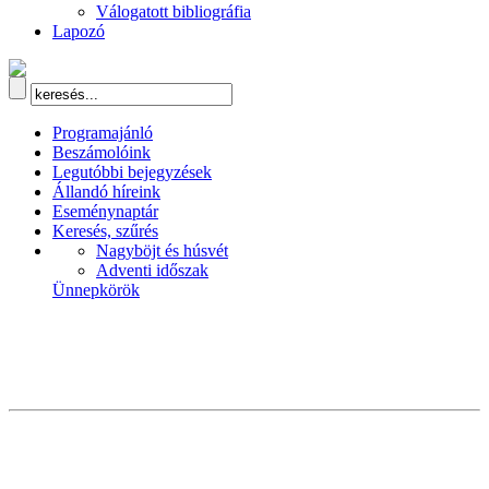
Válogatott bibliográfia
Lapozó
Programajánló
Beszámolóink
Legutóbbi bejegyzések
Állandó híreink
Eseménynaptár
Keresés, szűrés
Nagyböjt és húsvét
Adventi időszak
Ünnepkörök