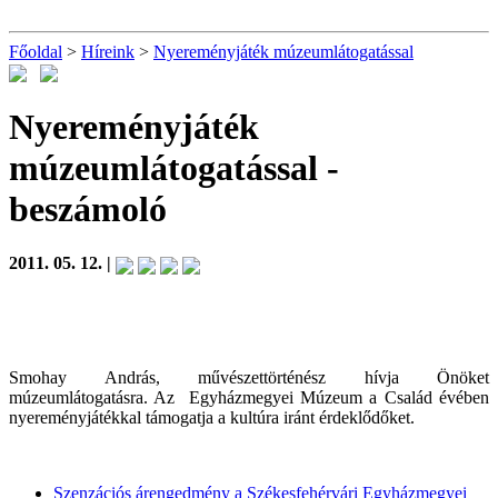
Főoldal
>
Híreink
>
Nyereményjáték múzeumlátogatással
Nyereményjáték
múzeumlátogatással
-
beszámoló
2011. 05. 12. |
Smohay András, művészettörténész hívja Önöket
múzeumlátogatásra. Az Egyházmegyei Múzeum a Család évében
nyereményjátékkal támogatja a kultúra iránt érdeklődőket.
Szenzációs árengedmény a Székesfehérvári Egyházmegyei