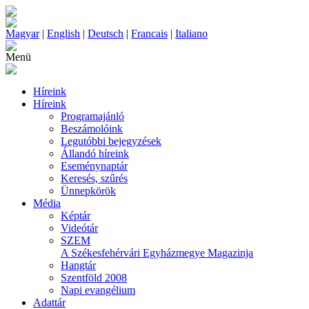
Magyar
|
English
|
Deutsch
|
Francais
|
Italiano
Menü
Híreink
Híreink
Programajánló
Beszámolóink
Legutóbbi bejegyzések
Állandó híreink
Eseménynaptár
Keresés, szűrés
Ünnepkörök
Média
Képtár
Videótár
SZEM
A Székesfehérvári Egyházmegye Magazinja
Hangtár
Szentföld 2008
Napi evangélium
Adattár