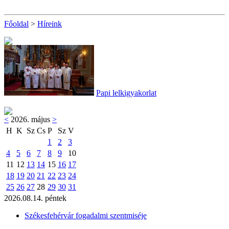
Főoldal
>
Híreink
Papi lelkigyakorlat
<
2026. május
>
H
K
Sz
Cs
P
Sz
V
1
2
3
4
5
6
7
8
9
10
11
12
13
14
15
16
17
18
19
20
21
22
23
24
25
26
27
28
29
30
31
2026.08.14. péntek
Székesfehérvár fogadalmi szentmiséje