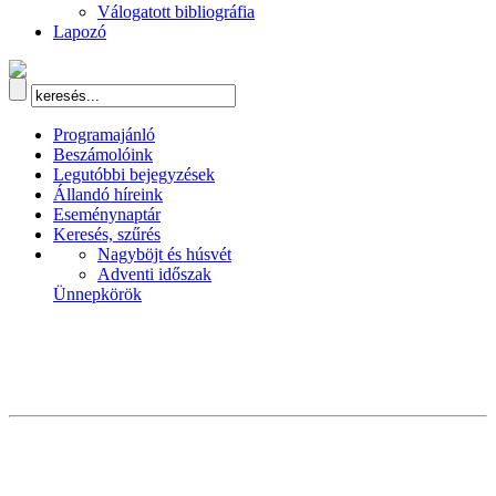
Válogatott bibliográfia
Lapozó
Programajánló
Beszámolóink
Legutóbbi bejegyzések
Állandó híreink
Eseménynaptár
Keresés, szűrés
Nagyböjt és húsvét
Adventi időszak
Ünnepkörök