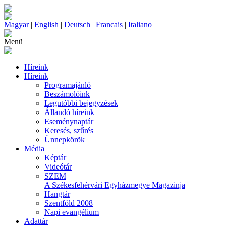
Magyar
|
English
|
Deutsch
|
Francais
|
Italiano
Menü
Híreink
Híreink
Programajánló
Beszámolóink
Legutóbbi bejegyzések
Állandó híreink
Eseménynaptár
Keresés, szűrés
Ünnepkörök
Média
Képtár
Videótár
SZEM
A Székesfehérvári Egyházmegye Magazinja
Hangtár
Szentföld 2008
Napi evangélium
Adattár