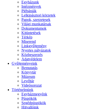
Egyházunk
Intézmények
Plébániák
Lelkipásztori körzetek
Papok, szerzetesek
Világi munkatársak
Dokumentumok
Kitüntetések
Térkép
Miserend
Linkgyűjtemény
Nyertes pályázatok
Közbeszerzés
Adatvédelem
Gyűjteményeink
Bemutatás
Könyvtár
Múzeum
Levéltár
Videósorozat
Történelmünk
Egyházmegyénk
Püspökök
Segédpüspökök
Hitvallóink