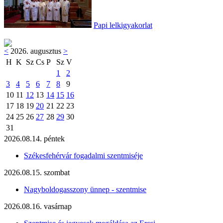
Papi lelkigyakorlat
<
2026. augusztus
>
H
K
Sz
Cs
P
Sz
V
1
2
3
4
5
6
7
8
9
10
11
12
13
14
15
16
17
18
19
20
21
22
23
24
25
26
27
28
29
30
31
2026.08.14. péntek
Székesfehérvár fogadalmi szentmiséje
2026.08.15. szombat
Nagyboldogasszony ünnep - szentmise
2026.08.16. vasárnap