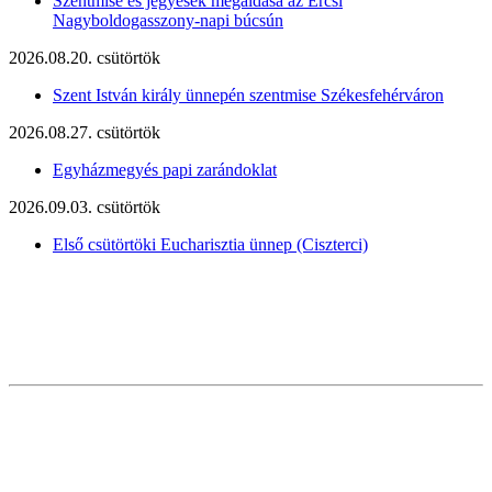
Szentmise és jegyesek megáldása az Ercsi
Nagyboldogasszony-napi búcsún
2026.08.20. csütörtök
Szent István király ünnepén szentmise Székesfehérváron
2026.08.27. csütörtök
Egyházmegyés papi zarándoklat
2026.09.03. csütörtök
Első csütörtöki Eucharisztia ünnep (Ciszterci)