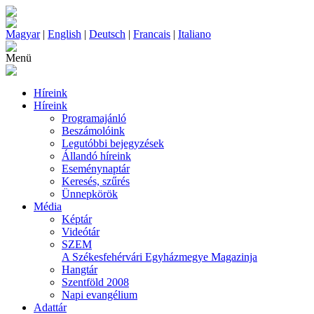
Magyar
|
English
|
Deutsch
|
Francais
|
Italiano
Menü
Híreink
Híreink
Programajánló
Beszámolóink
Legutóbbi bejegyzések
Állandó híreink
Eseménynaptár
Keresés, szűrés
Ünnepkörök
Média
Képtár
Videótár
SZEM
A Székesfehérvári Egyházmegye Magazinja
Hangtár
Szentföld 2008
Napi evangélium
Adattár