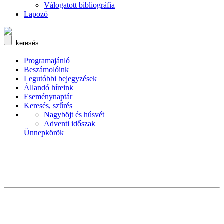
Válogatott bibliográfia
Lapozó
Programajánló
Beszámolóink
Legutóbbi bejegyzések
Állandó híreink
Eseménynaptár
Keresés, szűrés
Nagyböjt és húsvét
Adventi időszak
Ünnepkörök