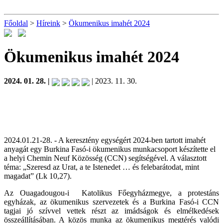
Főoldal
>
Híreink
>
Ökumenikus imahét 2024
Ökumenikus imahét 2024
2024. 01. 28. |
| 2023. 11. 30.
2024.01.21-28. - A keresztény egységért 2024-ben tartott imahét
anyagát egy Burkina Fasó-i ökumenikus munkacsoport készítette el
a helyi Chemin Neuf Közösség (CCN) segítségével. A választott
téma: „Szeresd az Urat, a te Istenedet … és felebarátodat, mint
magadat” (Lk 10,27).
Az Ouagadougou-i Katolikus Főegyházmegye, a protestáns
egyházak, az ökumenikus szervezetek és a Burkina Fasó-i CCN
tagjai jó szívvel vettek részt az imádságok és elmélkedések
összeállításában. A közös munka az ökumenikus megtérés valódi