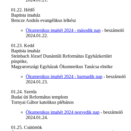
01.22. Hétfő
Baptista imaház
Bencze András evangélikus lelkész
Ökumenikus imahét 2024 - második nap
- beszámoló
2024.01.22.
01.23. Kedd
Baptista imaház
Steinbach József Dunántúli Református Egyházkerület
püspöke,
Magyarországi Egyházak Ökumneikus Tanácsa elnöke
Ökumenikus imahét 2024 - harmadik nap
- beszámoló
2024.01.23.
01.24. Szerda
Budai úti Református templom
Tornyai Gábor katolikus plébános
Ökumenikus imahét 2024 negyedik nap
- beszámoló
2024.01.24.
01.25. Csütörtök