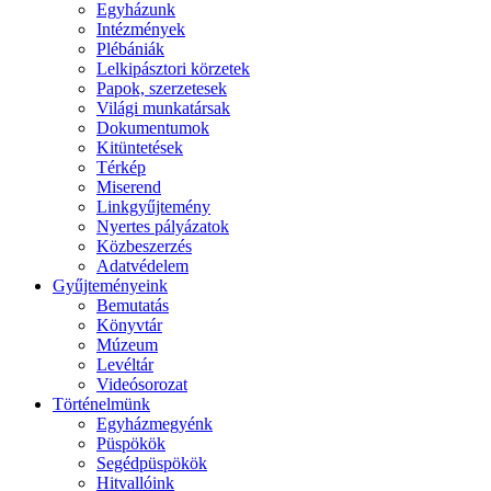
Egyházunk
Intézmények
Plébániák
Lelkipásztori körzetek
Papok, szerzetesek
Világi munkatársak
Dokumentumok
Kitüntetések
Térkép
Miserend
Linkgyűjtemény
Nyertes pályázatok
Közbeszerzés
Adatvédelem
Gyűjteményeink
Bemutatás
Könyvtár
Múzeum
Levéltár
Videósorozat
Történelmünk
Egyházmegyénk
Püspökök
Segédpüspökök
Hitvallóink