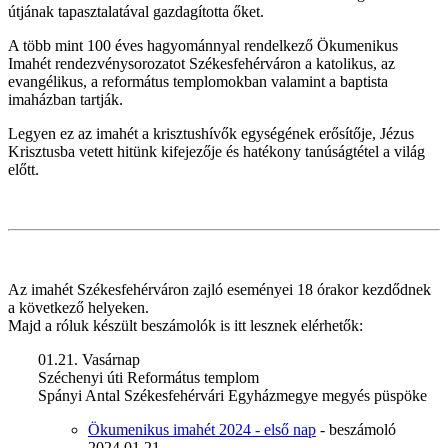
útjának tapasztalatával gazdagította őket.
A több mint 100 éves hagyománnyal rendelkező Ökumenikus
Imahét rendezvénysorozatot Székesfehérváron a katolikus, az
evangélikus, a református templomokban valamint a baptista
imaházban tartják.
Legyen ez az imahét a krisztushívők egységének erősítője, Jézus
Krisztusba vetett hitünk kifejezője és hatékony tanúságtétel a világ
előtt.
Az imahét Székesfehérváron zajló eseményei 18 órakor kezdődnek
a következő helyeken.
Majd a róluk készült beszámolók is itt lesznek elérhetők:
01.21. Vasárnap
Széchenyi úti Református templom
Spányi Antal Székesfehérvári Egyházmegye megyés püspöke
Ökumenikus imahét 2024 - első nap
- beszámoló
2024.01.21.