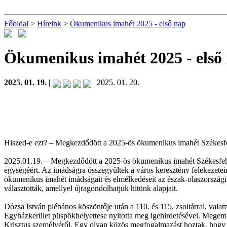
Főoldal
>
Híreink
>
Ökumenikus imahét 2025 - első nap
Ökumenikus imahét 2025 - első
2025. 01. 19. |
| 2025. 01. 20.
Hiszed-e ezt? – Megkezdődött a 2025-ös ökumenikus imahét Székesf
2025.01.19. – Megkezdődött a 2025-ös ökumenikus imahét Székesfehérvá
egységéért. Az imádságra összegyűltek a város keresztény felekezeteine
ökumenikus imahét imádságait és elmélkedéseit az észak-olaszországi
választották, amellyel újragondolhatjuk hitünk alapjait.
Dózsa István plébános köszöntője után a 110. és 115. zsoltárral, val
Egyházkerület püspökhelyettese nyitotta meg igehirdetésével. Megemléke
Krisztus személyéről. Egy olyan közös megfogalmazást hoztak, hogy Jé