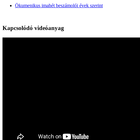
Ökumenikus imahét beszámolói évek szerint
Kapcsolódó videóanyag