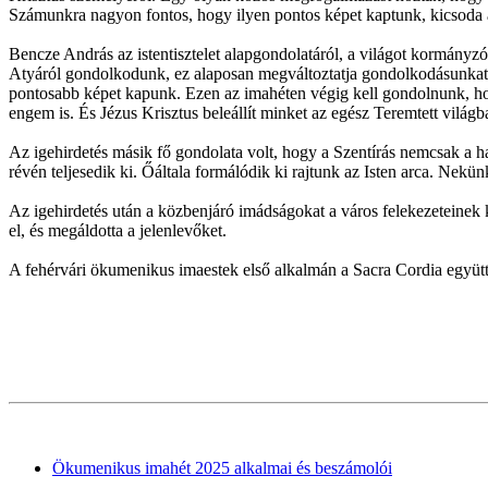
Számunkra nagyon fontos, hogy ilyen pontos képet kaptunk, kicsoda az
Bencze András az istentisztelet alapgondolatáról, a világot kormányzó 
Atyáról gondolkodunk, ez alaposan megváltoztatja gondolkodásunkat
pontosabb képet kapunk. Ezen az imahéten végig kell gondolnunk, hog
engem is. És Jézus Krisztus beleállít minket az egész Teremtett vilá
Az igehirdetés másik fő gondolata volt, hogy a Szentírás nemcsak a ha
révén teljesedik ki. Őáltala formálódik ki rajtunk az Isten arca. Ne
Az igehirdetés után a közbenjáró imádságokat a város felekezeteinek 
el, és megáldotta a jelenlevőket.
A fehérvári ökumenikus imaestek első alkalmán a Sacra Cordia együtte
Ökumenikus imahét 2025 alkalmai és beszámolói