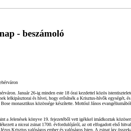
 nap
- beszámoló
ehérváron
ron. Január 26-ig minden este 18 órai kezdettel közös istentiszteletet
k lelkipásztorai és hívei, hogy erősítsék a Krisztus-hívők egységét, és
 Bose monasztikus közössége készítette. Mottóul János evangéliumából,
amint a Jelenések könyve 19. fejezetéből vett igékkel imádkoztak közös
zett a niceai zsinat 1700. évfordulójáról, az ott elfogadott első hitva
zus Krisztus valóságos ember és valóságos Isten. A zsinat így összekap