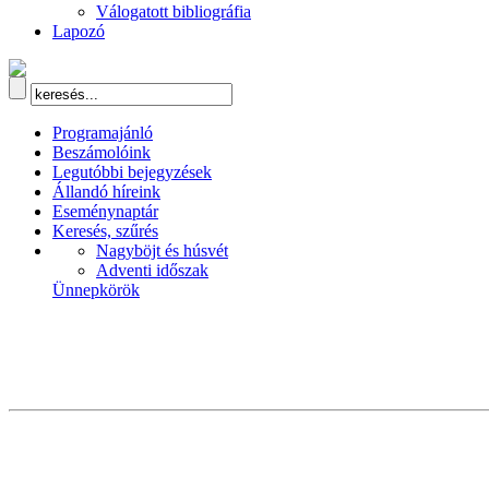
Válogatott bibliográfia
Lapozó
Programajánló
Beszámolóink
Legutóbbi bejegyzések
Állandó híreink
Eseménynaptár
Keresés, szűrés
Nagyböjt és húsvét
Adventi időszak
Ünnepkörök