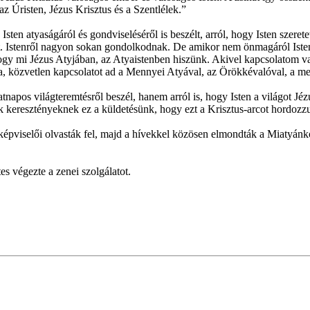
 Úristen, Jézus Krisztus és a Szentlélek.”
Isten atyaságáról és gondviseléséről is beszélt, arról, hogy Isten szere
. Istenről nagyon sokan gondolkodnak. De amikor nem önmagáról Istenr
y mi Jézus Atyjában, az Atyaistenben hiszünk. Akivel kapcsolatom van
gba, közvetlen kapcsolatot ad a Mennyei Atyával, az Örökkévalóval, a m
tnapos világteremtésről beszél, hanem arról is, hogy Isten a világot Jéz
künk keresztényeknek ez a küldetésünk, hogy ezt a Krisztus-arcot hordo
képviselői olvasták fel, majd a hívekkel közösen elmondták a Miatyánk
s végezte a zenei szolgálatot.