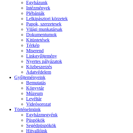
Egyházunk
Intézmények
Plébániák
Lelkipásztori körzetek
Papok, szerzetesek
Világi munkatársak
Dokumentumok
Kitüntetések
Térkép
Miserend
Linkgyűjtemény
Nyertes pályázatok
Közbeszerzés
Adatvédelem
Gyűjteményeink
Bemutatás
Könyvtár
Múzeum
Levéltár
Videósorozat
Történelmünk
Egyházmegyénk
Püspökök
Segédpüspökök
Hitvallóink