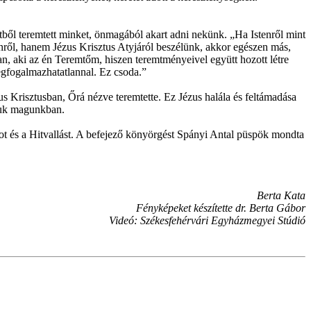
tetből teremtett minket, önmagából akart adni nekünk. „Ha Istenről mint
ől, hanem Jézus Krisztus Atyjáról beszélünk, akkor egészen más,
, aki az én Teremtőm, hiszen teremtményeivel együtt hozott létre
egfogalmazhatatlannal. Ez csoda.”
us Krisztusban, Őrá nézve teremtette. Ez Jézus halála és feltámadása
zzuk magunkban.
ot és a Hitvallást. A befejező könyörgést Spányi Antal püspök mondta
Berta Kata
Fényképeket készítette dr. Berta Gábor
Videó: Székesfehérvári Egyházmegyei Stúdió