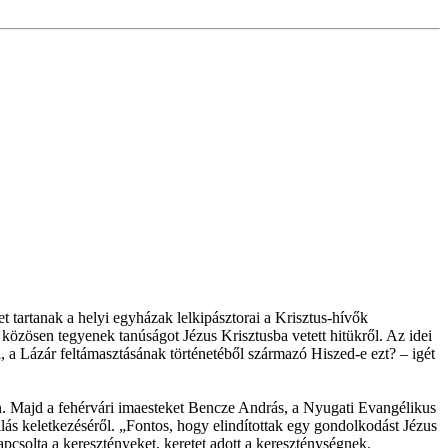
 tartanak a helyi egyházak lelkipásztorai a Krisztus-hívők
 közösen tegyenek tanúságot Jézus Krisztusba vetett hitükről. Az idei
 a Lázár feltámasztásának történetéből származó Hiszed-e ezt? – igét
en. Majd a fehérvári imaesteket Bencze András, a Nyugati Evangélikus
llás keletkezéséről. „Fontos, hogy elindítottak egy gondolkodást Jézus
csolta a keresztényeket, keretet adott a kereszténységnek.