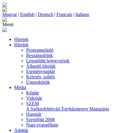
Magyar
|
English
|
Deutsch
|
Francais
|
Italiano
Menü
Híreink
Híreink
Programajánló
Beszámolóink
Legutóbbi bejegyzések
Állandó híreink
Eseménynaptár
Keresés, szűrés
Ünnepkörök
Média
Képtár
Videótár
SZEM
A Székesfehérvári Egyházmegye Magazinja
Hangtár
Szentföld 2008
Napi evangélium
Adattár