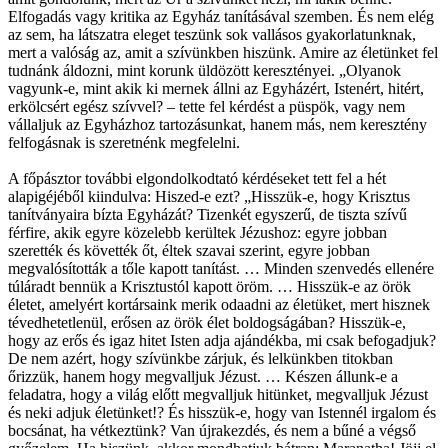
Elfogadás vagy kritika az Egyház tanításával szemben. És nem elég
az sem, ha látszatra eleget teszünk sok vallásos gyakorlatunknak,
mert a valóság az, amit a szívünkben hiszünk. Amire az életünket fel
tudnánk áldozni, mint korunk üldözött keresztényei. „Olyanok
vagyunk-e, mint akik ki mernek állni az Egyházért, Istenért, hitért,
erkölcsért egész szívvel? – tette fel kérdést a püspök, vagy nem
vállaljuk az Egyházhoz tartozásunkat, hanem más, nem keresztény
felfogásnak is szeretnénk megfelelni.
A főpásztor további elgondolkodtató kérdéseket tett fel a hét
alapigéjéből kiindulva: Hiszed-e ezt? „Hisszük-e, hogy Krisztus
tanítványaira bízta Egyházát? Tizenkét egyszerű, de tiszta szívű
férfire, akik egyre közelebb kerültek Jézushoz: egyre jobban
szerették és követték őt, éltek szavai szerint, egyre jobban
megvalósították a tőle kapott tanítást. … Minden szenvedés ellenére
túláradt bennük a Krisztustól kapott öröm. … Hisszük-e az örök
életet, amelyért kortársaink merik odaadni az életüket, mert hisznek
tévedhetetlenül, erősen az örök élet boldogságában? Hisszük-e,
hogy az erős és igaz hitet Isten adja ajándékba, mi csak befogadjuk?
De nem azért, hogy szívünkbe zárjuk, és lelkünkben titokban
őrizzük, hanem hogy megvalljuk Jézust. … Készen állunk-e a
feladatra, hogy a világ előtt megvalljuk hitünket, megvalljuk Jézust
és neki adjuk életünket!? És hisszük-e, hogy van Istennél irgalom és
bocsánat, ha vétkeztünk? Van újrakezdés, és nem a bűné a végső