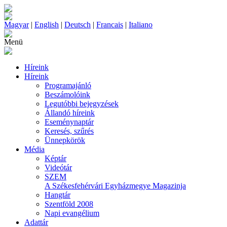
Magyar
|
English
|
Deutsch
|
Francais
|
Italiano
Menü
Híreink
Híreink
Programajánló
Beszámolóink
Legutóbbi bejegyzések
Állandó híreink
Eseménynaptár
Keresés, szűrés
Ünnepkörök
Média
Képtár
Videótár
SZEM
A Székesfehérvári Egyházmegye Magazinja
Hangtár
Szentföld 2008
Napi evangélium
Adattár