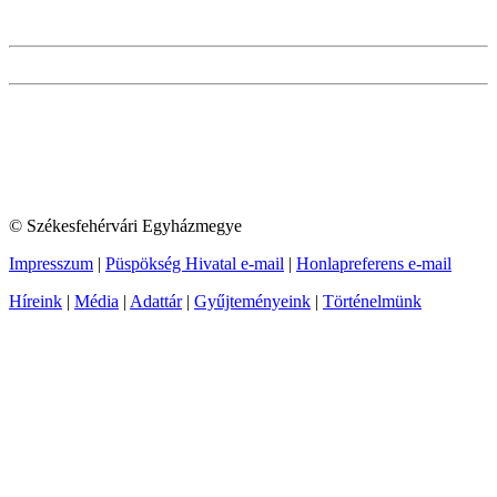
© Székesfehérvári Egyházmegye
Impresszum
|
Püspökség Hivatal e-mail
|
Honlapreferens e-mail
Híreink
|
Média
|
Adattár
|
Gyűjteményeink
|
Történelmünk