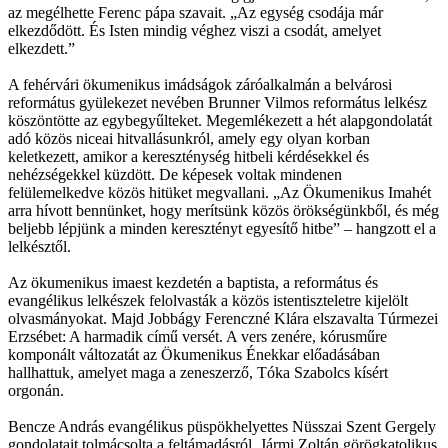
az megélhette Ferenc pápa szavait. „Az egység csodája már
elkezdődött. És Isten mindig véghez viszi a csodát, amelyet
elkezdett.”
A fehérvári ökumenikus imádságok záróalkalmán a belvárosi
református gyülekezet nevében Brunner Vilmos református lelkész
köszöntötte az egybegyűlteket. Megemlékezett a hét alapgondolatát
adó közös niceai hitvallásunkról, amely egy olyan korban
keletkezett, amikor a kereszténység hitbeli kérdésekkel és
nehézségekkel küzdött. De képesek voltak mindenen
felülemelkedve közös hitüket megvallani. „Az Ökumenikus Imahét
arra hívott bennünket, hogy merítsünk közös örökségünkből, és még
beljebb lépjünk a minden keresztényt egyesítő hitbe” – hangzott el a
lelkésztől.
Az ökumenikus imaest kezdetén a baptista, a református és
evangélikus lelkészek felolvasták a közös istentiszteletre kijelölt
olvasmányokat. Majd Jobbágy Ferenczné Klára elszavalta Túrmezei
Erzsébet: A harmadik című versét. A vers zenére, kórusműre
komponált változatát az Ökumenikus Énekkar előadásában
hallhattuk, amelyet maga a zeneszerző, Tóka Szabolcs kísért
orgonán.
Bencze András evangélikus püspökhelyettes Nüsszai Szent Gergely
gondolatait tolmácsolta a feltámadásról, Jármi Zoltán görögkatolikus