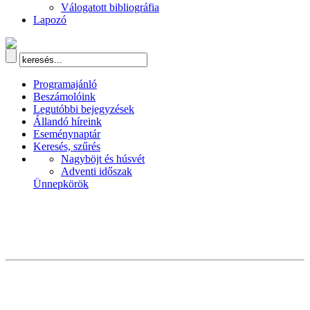
Válogatott bibliográfia
Lapozó
Programajánló
Beszámolóink
Legutóbbi bejegyzések
Állandó híreink
Eseménynaptár
Keresés, szűrés
Nagyböjt és húsvét
Adventi időszak
Ünnepkörök