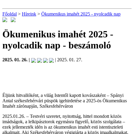
Főoldal
>
Híreink
>
Ökumenikus imahét 2025 - nyolcadik nap
Ökumenikus imahét 2025 -
nyolcadik nap
- beszámoló
2025. 01. 26. |
| 2025. 01. 27.
Éljünk hitvallóként, a világ Istentől kapott kovászaként – Spányi
Antal székesfehérvári püspök igehirdetése a 2025-ös Ökumenikus
Imahét zárónapján, Székesfehérváron
2025.01.26. – Testvéri szeretet, nyitottság, hittel mondott közös
imádságok, a lelkipásztorok egymásra figyelő, közös szolgálata –
ezek jellemezték idén is az ökumenikus imahét esti istentiszteleti
alkalmait. Aki Székesfehérváron végigjárta a közös imaalkalmakat,