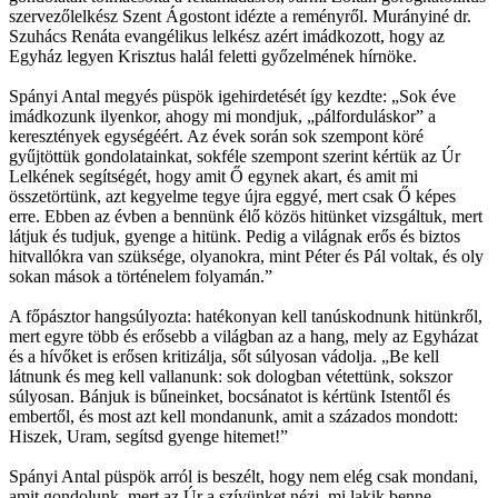
szervezőlelkész Szent Ágostont idézte a reményről. Murányiné dr.
Szuhács Renáta evangélikus lelkész azért imádkozott, hogy az
Egyház legyen Krisztus halál feletti győzelmének hírnöke.
Spányi Antal megyés püspök igehirdetését így kezdte: „Sok éve
imádkozunk ilyenkor, ahogy mi mondjuk, „pálforduláskor” a
keresztények egységéért. Az évek során sok szempont köré
gyűjtöttük gondolatainkat, sokféle szempont szerint kértük az Úr
Lelkének segítségét, hogy amit Ő egynek akart, és amit mi
összetörtünk, azt kegyelme tegye újra eggyé, mert csak Ő képes
erre. Ebben az évben a bennünk élő közös hitünket vizsgáltuk, mert
látjuk és tudjuk, gyenge a hitünk. Pedig a világnak erős és biztos
hitvallókra van szüksége, olyanokra, mint Péter és Pál voltak, és oly
sokan mások a történelem folyamán.”
A főpásztor hangsúlyozta: hatékonyan kell tanúskodnunk hitünkről,
mert egyre több és erősebb a világban az a hang, mely az Egyházat
és a hívőket is erősen kritizálja, sőt súlyosan vádolja. „Be kell
látnunk és meg kell vallanunk: sok dologban vétettünk, sokszor
súlyosan. Bánjuk is bűneinket, bocsánatot is kértünk Istentől és
embertől, és most azt kell mondanunk, amit a százados mondott:
Hiszek, Uram, segítsd gyenge hitemet!”
Spányi Antal püspök arról is beszélt, hogy nem elég csak mondani,
amit gondolunk, mert az Úr a szívünket nézi, mi lakik benne.