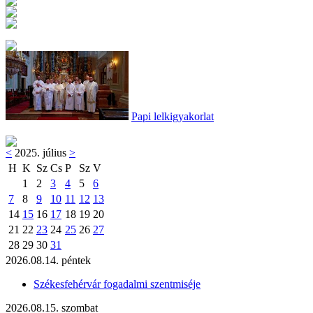
Papi lelkigyakorlat
<
2025. július
>
H
K
Sz
Cs
P
Sz
V
1
2
3
4
5
6
7
8
9
10
11
12
13
14
15
16
17
18
19
20
21
22
23
24
25
26
27
28
29
30
31
2026.08.14. péntek
Székesfehérvár fogadalmi szentmiséje
2026.08.15. szombat