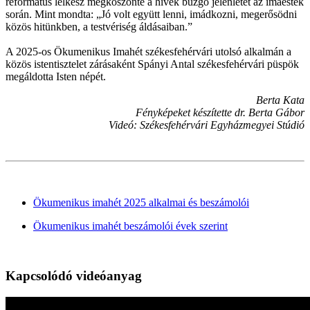
református lelkész megköszönte a hívek buzgó jelenlétét az imaestek
során. Mint mondta: „Jó volt együtt lenni, imádkozni, megerősödni
közös hitünkben, a testvériség áldásaiban.”
A 2025-os Ökumenikus Imahét székesfehérvári utolsó alkalmán a
közös istentisztelet zárásaként Spányi Antal székesfehérvári püspök
megáldotta Isten népét.
Berta Kata
Fényképeket készítette dr. Berta Gábor
Videó: Székesfehérvári Egyházmegyei Stúdió
Ökumenikus imahét 2025 alkalmai és beszámolói
Ökumenikus imahét beszámolói évek szerint
Kapcsolódó videóanyag