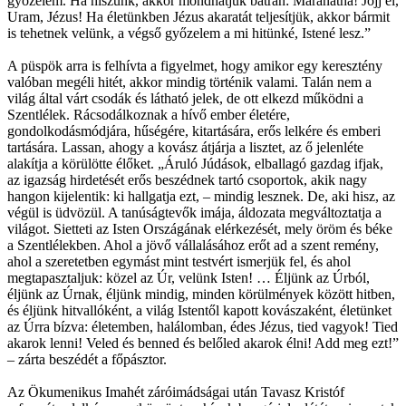
győzelem. Ha hiszünk, akkor mondhatjuk bátran: Maranatha! Jöjj el,
Uram, Jézus! Ha életünkben Jézus akaratát teljesítjük, akkor bármit
is tehetnek velünk, a végső győzelem a mi hitünké, Istené lesz.”
A püspök arra is felhívta a figyelmet, hogy amikor egy keresztény
valóban megéli hitét, akkor mindig történik valami. Talán nem a
világ által várt csodák és látható jelek, de ott elkezd működni a
Szentlélek. Rácsodálkoznak a hívő ember életére,
gondolkodásmódjára, hűségére, kitartására, erős lelkére és emberi
tartására. Lassan, ahogy a kovász átjárja a lisztet, az ő jelenléte
alakítja a körülötte élőket. „Áruló Júdások, elballagó gazdag ifjak,
az igazság hirdetését erős beszédnek tartó csoportok, akik nagy
hangon kijelentik: ki hallgatja ezt, – mindig lesznek. De, aki hisz, az
végül is üdvözül. A tanúságtevők imája, áldozata megváltoztatja a
világot. Sietteti az Isten Országának elérkezését, mely öröm és béke
a Szentlélekben. Ahol a jövő vállalásához erőt ad a szent remény,
ahol a szeretetben egymást mint testvért ismerjük fel, és ahol
megtapasztaljuk: közel az Úr, velünk Isten! … Éljünk az Úrból,
éljünk az Úrnak, éljünk mindig, minden körülmények között hitben,
és éljünk hitvallóként, a világ Istentől kapott kovászaként, életünket
az Úrra bízva: életemben, halálomban, édes Jézus, tied vagyok! Tied
akarok lenni! Veled és benned és belőled akarok élni! Add meg ezt!”
– zárta beszédét a főpásztor.
Az Ökumenikus Imahét záróimádságai után Tavasz Kristóf