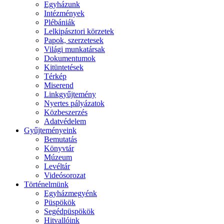
Egyházunk
Intézmények
Plébániák
Lelkipásztori körzetek
Papok, szerzetesek
Világi munkatársak
Dokumentumok
Kitüntetések
Térkép
Miserend
Linkgyűjtemény
Nyertes pályázatok
Közbeszerzés
Adatvédelem
Gyűjteményeink
Bemutatás
Könyvtár
Múzeum
Levéltár
Videósorozat
Történelmünk
Egyházmegyénk
Püspökök
Segédpüspökök
Hitvallóink