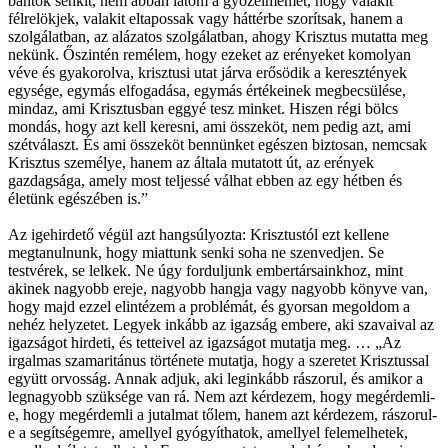
bántok senkit, nem abban látom a győzelmemet, hogy valakit
félrelökjek, valakit eltapossak vagy háttérbe szorítsak, hanem a
szolgálatban, az alázatos szolgálatban, ahogy Krisztus mutatta meg
nekünk. Őszintén remélem, hogy ezeket az erényeket komolyan
véve és gyakorolva, krisztusi utat járva erősödik a keresztények
egysége, egymás elfogadása, egymás értékeinek megbecsülése,
mindaz, ami Krisztusban eggyé tesz minket. Hiszen régi bölcs
mondás, hogy azt kell keresni, ami összeköt, nem pedig azt, ami
szétválaszt. És ami összeköt bennünket egészen biztosan, nemcsak
Krisztus személye, hanem az általa mutatott út, az erények
gazdagsága, amely most teljessé válhat ebben az egy hétben és
életünk egészében is.”
Az igehirdető végül azt hangsúlyozta: Krisztustól ezt kellene
megtanulnunk, hogy miattunk senki soha ne szenvedjen. Se
testvérek, se lelkek. Ne úgy forduljunk embertársainkhoz, mint
akinek nagyobb ereje, nagyobb hangja vagy nagyobb könyve van,
hogy majd ezzel elintézem a problémát, és gyorsan megoldom a
nehéz helyzetet. Legyek inkább az igazság embere, aki szavaival az
igazságot hirdeti, és tetteivel az igazságot mutatja meg. … „Az
irgalmas szamaritánus története mutatja, hogy a szeretet Krisztussal
együtt orvosság. Annak adjuk, aki leginkább rászorul, és amikor a
legnagyobb szüksége van rá. Nem azt kérdezem, hogy megérdemli-
e, hogy megérdemli a jutalmat tőlem, hanem azt kérdezem, rászorul-
e a segítségemre, amellyel gyógyíthatok, amellyel felemelhetek,