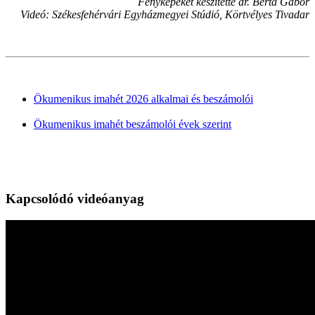
Fényképeket készítette dr. Berta Gábor
Videó: Székesfehérvári Egyházmegyei Stúdió, Körtvélyes Tivadar
Ökumenikus imahét 2026 alkalmai és beszámolói
Ökumenikus imahét beszámolói évek szerint
Kapcsolódó videóanyag