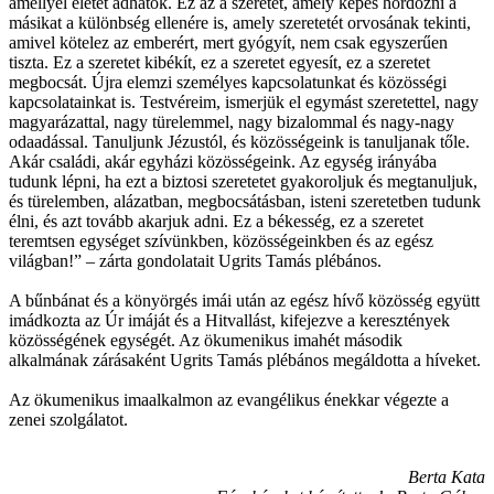
amellyel életet adhatok. Ez az a szeretet, amely képes hordozni a
másikat a különbség ellenére is, amely szeretetét orvosának tekinti,
amivel kötelez az emberért, mert gyógyít, nem csak egyszerűen
tiszta. Ez a szeretet kibékít, ez a szeretet egyesít, ez a szeretet
megbocsát. Újra elemzi személyes kapcsolatunkat és közösségi
kapcsolatainkat is. Testvéreim, ismerjük el egymást szeretettel, nagy
magyarázattal, nagy türelemmel, nagy bizalommal és nagy-nagy
odaadással. Tanuljunk Jézustól, és közösségeink is tanuljanak tőle.
Akár családi, akár egyházi közösségeink. Az egység irányába
tudunk lépni, ha ezt a biztosi szeretetet gyakoroljuk és megtanuljuk,
és türelemben, alázatban, megbocsátásban, isteni szeretetben tudunk
élni, és azt tovább akarjuk adni. Ez a békesség, ez a szeretet
teremtsen egységet szívünkben, közösségeinkben és az egész
világban!” – zárta gondolatait Ugrits Tamás plébános.
A bűnbánat és a könyörgés imái után az egész hívő közösség együtt
imádkozta az Úr imáját és a Hitvallást, kifejezve a keresztények
közösségének egységét. Az ökumenikus imahét második
alkalmának zárásaként Ugrits Tamás plébános megáldotta a híveket.
Az ökumenikus imaalkalmon az evangélikus énekkar végezte a
zenei szolgálatot.
Berta Kata