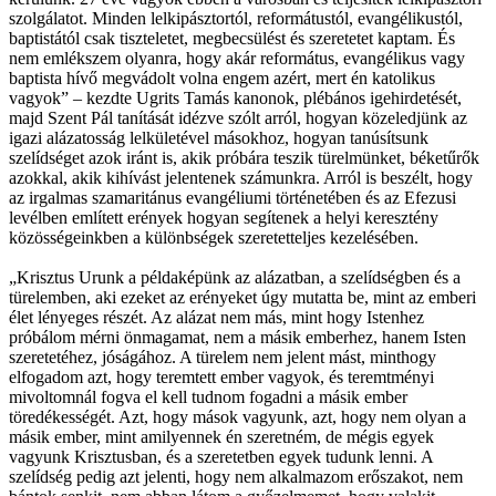
szolgálatot. Minden lelkipásztortól, reformátustól, evangélikustól,
baptistától csak tiszteletet, megbecsülést és szeretetet kaptam. És
nem emlékszem olyanra, hogy akár református, evangélikus vagy
baptista hívő megvádolt volna engem azért, mert én katolikus
vagyok” – kezdte Ugrits Tamás kanonok, plébános igehirdetését,
majd Szent Pál tanítását idézve szólt arról, hogyan közeledjünk az
igazi alázatosság lelkületével másokhoz, hogyan tanúsítsunk
szelídséget azok iránt is, akik próbára teszik türelmünket, béketűrők
azokkal, akik kihívást jelentenek számunkra. Arról is beszélt, hogy
az irgalmas szamaritánus evangéliumi történetében és az Efezusi
levélben említett erények hogyan segítenek a helyi keresztény
közösségeinkben a különbségek szeretetteljes kezelésében.
„Krisztus Urunk a példaképünk az alázatban, a szelídségben és a
türelemben, aki ezeket az erényeket úgy mutatta be, mint az emberi
élet lényeges részét. Az alázat nem más, mint hogy Istenhez
próbálom mérni önmagamat, nem a másik emberhez, hanem Isten
szeretetéhez, jóságához. A türelem nem jelent mást, minthogy
elfogadom azt, hogy teremtett ember vagyok, és teremtményi
mivoltomnál fogva el kell tudnom fogadni a másik ember
töredékességét. Azt, hogy mások vagyunk, azt, hogy nem olyan a
másik ember, mint amilyennek én szeretném, de mégis egyek
vagyunk Krisztusban, és a szeretetben egyek tudunk lenni. A
szelídség pedig azt jelenti, hogy nem alkalmazom erőszakot, nem