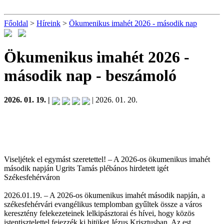
Főoldal
>
Híreink
>
Ökumenikus imahét 2026 - második nap
Ökumenikus imahét 2026 -
második nap
- beszámoló
2026. 01. 19. |
| 2026. 01. 20.
Viseljétek el egymást szeretettel! – A 2026-os ökumenikus imahét
második napján Ugrits Tamás plébános hirdetett igét
Székesfehérváron
2026.01.19. – A 2026-os ökumenikus imahét második napján, a
székesfehérvári evangélikus templomban gyűltek össze a város
keresztény felekezeteinek lelkipásztorai és hívei, hogy közös
istentisztelettel fejezzék ki hitüket Jézus Krisztusban. Az est