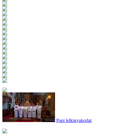
Papi lelkigyakorlat