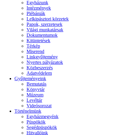
Egyházunk
Intézmények
Plébániák
Lelkipásztori körzetek
Papok, szerzetesek
Világi munkatársak
Dokumentumok
Kitüntetések
Térkép
Miserend
Linkgyűjtemény
Nyertes pályázatok
Közbeszerzés
Adatvédelem
Gyűjteményeink
Bemutatás
Könyvtár
Múzeum
Levéltár
Videósorozat
Történelmünk
Egyházmegyénk
Püspökök
Segédpüspökök
Hitvallóink