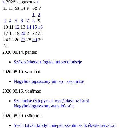
<
2026. augusztus
>
H
K
Sz
Cs
P
Sz
V
1
2
3
4
5
6
7
8
9
10
11
12
13
14
15
16
17
18
19
20
21
22
23
24
25
26
27
28
29
30
31
2026.08.14. péntek
Székesfehérvár fogadalmi szentmiséje
2026.08.15. szombat
Nagyboldogasszony ünnep - szentmise
2026.08.16. vasárnap
Szentmise és jegyesek megáldása az Ercsi
Nagyboldogasszony-napi búcsún
2026.08.20. csütörtök
Szent István király ünnepén szentmise Székesfehérváron