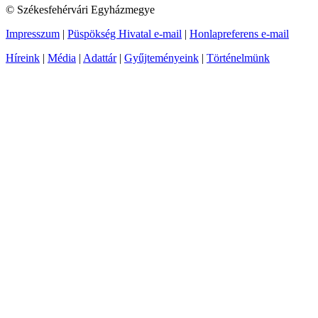
© Székesfehérvári Egyházmegye
Impresszum
|
Püspökség Hivatal e-mail
|
Honlapreferens e-mail
Híreink
|
Média
|
Adattár
|
Gyűjteményeink
|
Történelmünk