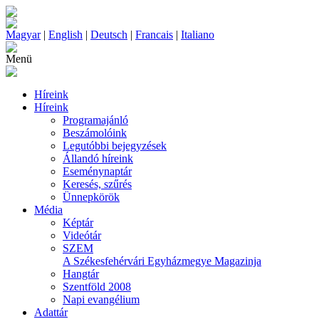
Magyar
|
English
|
Deutsch
|
Francais
|
Italiano
Menü
Híreink
Híreink
Programajánló
Beszámolóink
Legutóbbi bejegyzések
Állandó híreink
Eseménynaptár
Keresés, szűrés
Ünnepkörök
Média
Képtár
Videótár
SZEM
A Székesfehérvári Egyházmegye Magazinja
Hangtár
Szentföld 2008
Napi evangélium
Adattár