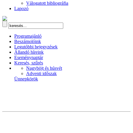
Válogatott bibliográfia
Lapozó
Programajánló
Beszámolóink
Legutóbbi bejegyzések
Állandó híreink
Eseménynaptár
Keresés, szűrés
Nagyböjt és húsvét
Adventi időszak
Ünnepkörök