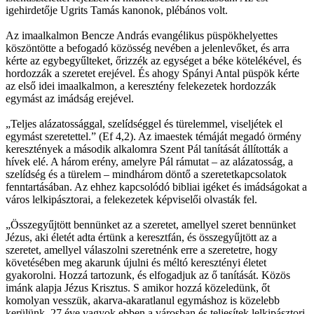
igehirdetője Ugrits Tamás kanonok, plébános volt.
Az imaalkalmon Bencze András evangélikus püspökhelyettes
köszöntötte a befogadó közösség nevében a jelenlevőket, és arra
kérte az egybegyűlteket, őrizzék az egységet a béke kötelékével, és
hordozzák a szeretet erejével. És ahogy Spányi Antal püspök kérte
az első idei imaalkalmon, a keresztény felekezetek hordozzák
egymást az imádság erejével.
„Teljes alázatossággal, szelídséggel és türelemmel, viseljétek el
egymást szeretettel.” (Ef 4,2). Az imaestek témáját megadó örmény
keresztények a második alkalomra Szent Pál tanítását állították a
hívek elé. A három erény, amelyre Pál rámutat – az alázatosság, a
szelídség és a türelem – mindhárom döntő a szeretetkapcsolatok
fenntartásában. Az ehhez kapcsolódó bibliai igéket és imádságokat a
város lelkipásztorai, a felekezetek képviselői olvasták fel.
„Összegyűjtött bennünket az a szeretet, amellyel szeret bennünket
Jézus, aki életét adta értünk a keresztfán, és összegyűjtött az a
szeretet, amellyel válaszolni szeretnénk erre a szeretetre, hogy
követésében meg akarunk újulni és méltó keresztényi életet
gyakorolni. Hozzá tartozunk, és elfogadjuk az ő tanítását. Közös
imánk alapja Jézus Krisztus. S amikor hozzá közeledünk, őt
komolyan vesszük, akarva-akaratlanul egymáshoz is közelebb
kerülünk. 27 éve vagyok ebben a városban és teljesítek lelkipásztori