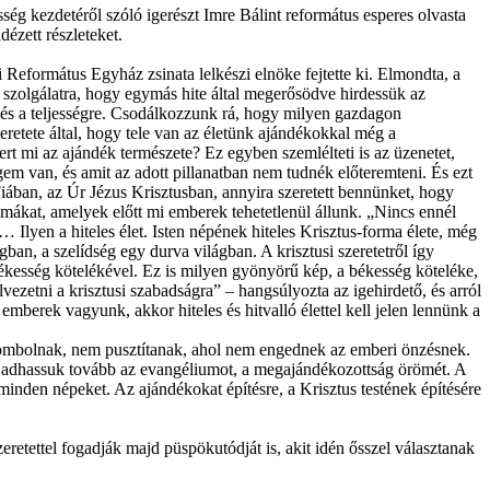
ég kezdetéről szóló igerészt Imre Bálint református esperes olvasta
dézett részleteket.
 Református Egyház zsinata lelkészi elnöke fejtette ki. Elmondta, a
 szolgálatra, hogy egymás hite által megerősödve hirdessük az
e és a teljességre. Csodálkozzunk rá, hogy milyen gazdagon
etete által, hogy tele van az életünk ajándékokkal még a
t mi az ajándék természete? Ez egyben szemlélteti is az üzenetet,
em van, és amit az adott pillanatban nem tudnék előteremteni. És ezt
ában, az Úr Jézus Krisztusban, annyira szeretett bennünket, hogy
émákat, amelyek előtt mi emberek tehetetlenül állunk. „Nincs ennél
 Ilyen a hiteles élet. Isten népének hiteles Krisztus-forma élete, még
an, a szelídség egy durva világban. A krisztusi szeretetről így
békesség kötelékével. Ez is milyen gyönyörű kép, a békesség köteléke,
zetni a krisztusi szabadságra” – hangsúlyozta az igehirdető, és arról
berek vagyunk, akkor hiteles és hitvalló élettel kell jelen lennünk a
nem rombolnak, nem pusztítanak, ahol nem engednek az emberi önzésnek.
l adhassuk tovább az evangéliumot, a megajándékozottság örömét. A
inden népeket. Az ajándékokat építésre, a Krisztus testének építésére
etettel fogadják majd püspökutódját is, akit idén ősszel választanak