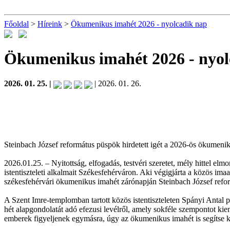
Főoldal
>
Híreink
>
Ökumenikus imahét 2026 - nyolcadik nap
Ökumenikus imahét 2026 - nyol
2026. 01. 25. |
| 2026. 01. 26.
Steinbach József református püspök hirdetett igét a 2026-ös ökumeni
2026.01.25. – Nyitottság, elfogadás, testvéri szeretet, mély hittel el
istentiszteleti alkalmait Székesfehérváron. Aki végigjárta a közös im
székesfehérvári ökumenikus imahét zárónapján Steinbach József refor
A Szent Imre-templomban tartott közös istentiszteleten Spányi Antal 
hét alapgondolatát adó efezusi levélről, amely sokféle szempontot kie
emberek figyeljenek egymásra, úgy az ökumenikus imahét is segítse 