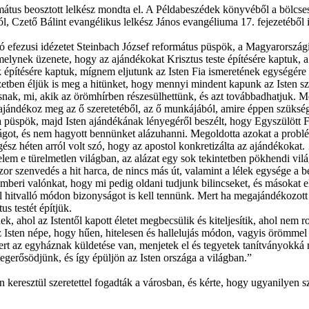
mátus beosztott lelkész mondta el. A Példabeszédek könyvéből a bölcsess
ból, Czető Bálint evangélikus lelkész János evangéliuma 17. fejezetéből i
ló efezusi idézetet Steinbach József református püspök, a Magyarországi
melynek üzenete, hogy az ajándékokat Krisztus teste építésére kaptuk, a
k építésére kaptuk, mígnem eljutunk az Isten Fia ismeretének egységér
tben éljük is meg a hitünket, hogy mennyi mindent kapunk az Isten szer
ak, mi, akik az örömhírben részesülhettünk, és azt továbbadhatjuk. Mer
ajándékoz meg az ő szeretetéből, az ő munkájából, amire éppen szükség
püspök, majd Isten ajándékának lényegéről beszélt, hogy Egyszülött Fi
ilágot, és nem hagyott bennünket alázuhanni. Megoldotta azokat a probl
sz héten arról volt szó, hogy az apostol konkretizálta az ajándékokat. …
m e türelmetlen világban, az alázat egy sok tekintetben pökhendi világb
or szenvedés a hit harca, de nincs más út, valamint a lélek egysége a 
eri valónkat, hogy mi pedig oldani tudjunk bilincseket, és másokat elve
 hitvalló módon bizonyságot is kell tennünk. Mert ha megajándékozott em
s testét építjük.
tenek, ahol az Istentől kapott életet megbecsülik és kiteljesítik, ahol 
z Isten népe, hogy hűen, hitelesen és hallelujás módon, vagyis örömme
rt az egyháznak küldetése van, menjetek el és tegyetek tanítványokká m
egerősödjünk, és így épüljön az Isten országa a világban.”
resztül szeretettel fogadták a városban, és kérte, hogy ugyanilyen szer