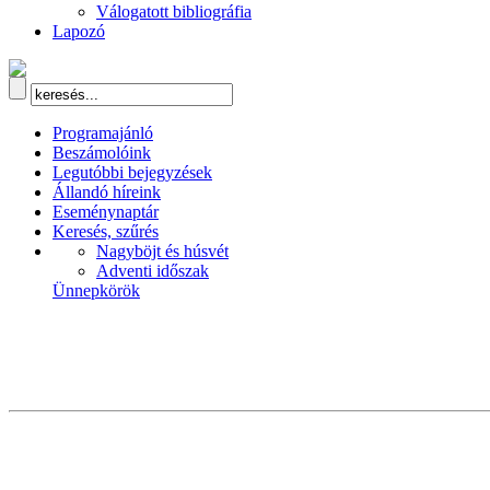
Válogatott bibliográfia
Lapozó
Programajánló
Beszámolóink
Legutóbbi bejegyzések
Állandó híreink
Eseménynaptár
Keresés, szűrés
Nagyböjt és húsvét
Adventi időszak
Ünnepkörök