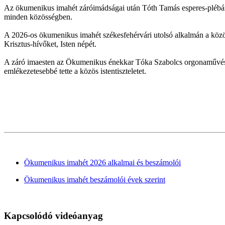
Az ökumenikus imahét záróimádságai után Tóth Tamás esperes-plébáno
minden közösségben.
A 2026-os ökumenikus imahét székesfehérvári utolsó alkalmán a közös
Krisztus-hívőket, Isten népét.
A záró imaesten az Ökumenikus énekkar Tóka Szabolcs orgonaművész
emlékezetesebbé tette a közös istentiszteletet.
Ökumenikus imahét 2026 alkalmai és beszámolói
Ökumenikus imahét beszámolói évek szerint
Kapcsolódó videóanyag