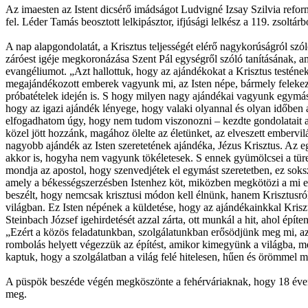
Az imaesten az Istent dicsérő imádságot Ludvigné Izsay Szilvia refor
fel. Léder Tamás beosztott lelkipásztor, ifjúsági lelkész a 119. zsoltár
A nap alapgondolatát, a Krisztus teljességét elérő nagykorúságról szó
záróest igéje megkoronázása Szent Pál egységről szóló tanításának, a
evangéliumot. „Azt hallottuk, hogy az ajándékokat a Krisztus testéne
megajándékozott emberek vagyunk mi, az Isten népe, bármely felekeze
próbatételek idején is. S hogy milyen nagy ajándékai vagyunk egymásn
hogy az igazi ajándék lényege, hogy valaki olyannal és olyan időben 
elfogadhatom úgy, hogy nem tudom viszonozni – kezdte gondolatait a 
közel jött hozzánk, magához ölelte az életünket, az elveszett emberv
nagyobb ajándék az Isten szeretetének ajándéka, Jézus Krisztus. Az egé
akkor is, hogyha nem vagyunk tökéletesek. S ennek gyümölcsei a türele
mondja az apostol, hogy szenvedjétek el egymást szeretetben, ez soksz
amely a békességszerzésben Istenhez köt, miközben megkötözi a mi emb
beszélt, hogy nemcsak krisztusi módon kell élnünk, hanem Krisztusról
világban. Ez Isten népének a küldetése, hogy az ajándékainkkal Krisztu
Steinbach József igehirdetését azzal zárta, ott munkál a hit, ahol épí
„Ezért a közös feladatunkban, szolgálatunkban erősödjünk meg mi, a
rombolás helyett végezzük az építést, amikor kimegyünk a világba, me
kaptuk, hogy a szolgálatban a világ felé hitelesen, hűen és örömmel m
A püspök beszéde végén megköszönte a fehérváriaknak, hogy 18 éven ke
meg.