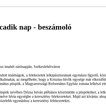
cadik nap
- beszámoló
kus imahét zárónapján, Székesfehérváron
mondott imádságok, a felekezetek lelkipásztorainak egymásra figyelő, köz
aalkalmakat, az megélhette, hogy a Krisztus-hívők egysége már elkezdődö
mátus püspök, a Magyarországi Református Egyház zsinata lelkészi elnö
püspök nevében Dózsa István plébános köszöntötte a püspököket, a lelké
melve hívta egységbe a keresztény felekezeteket. Majd azt kívánta: ahogy
közelebb egymáshoz a keresztény felekezeteket.