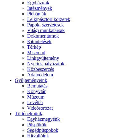
Egyházunk
Intézmények
Plébániák
Lelkipásztori körzetek
Papok, szerzetesek
Világi munkatársak
Dokumentumok
Kitüntetések
Térkép
Miserend
Linkgyűjtemény
Nyertes pályázatok
Közbeszerzés
Adatvédelem
Gyűjteményeink
Bemutatás
Könyvtár
Múzeum
Levéltár
Videósorozat
Történelmünk
Egyházmegyénk
Püspökök
Segédpüspökök
Hitvallóink