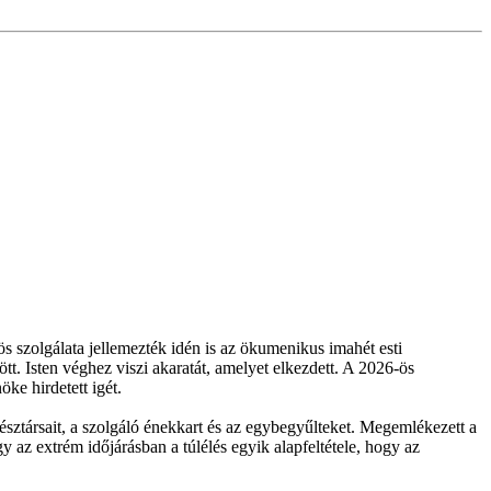
ös szolgálata jellemezték idén is az ökumenikus imahét esti
tt. Isten véghez viszi akaratát, amelyet elkezdett. A 2026-ös
ke hirdetett igét.
sztársait, a szolgáló énekkart és az egybegyűlteket. Megemlékezett a
 az extrém időjárásban a túlélés egyik alapfeltétele, hogy az