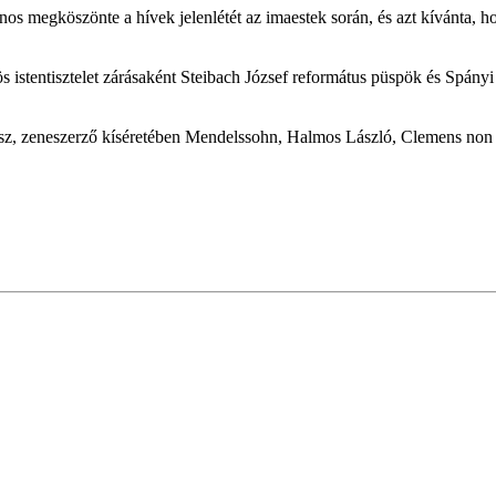
s megköszönte a hívek jelenlétét az imaestek során, és azt kívánta, h
 istentisztelet zárásaként Steibach József református püspök és Spány
, zeneszerző kíséretében Mendelssohn, Halmos László, Clemens non 