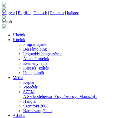
Magyar
|
English
|
Deutsch
|
Francais
|
Italiano
Menü
Híreink
Híreink
Programajánló
Beszámolóink
Legutóbbi bejegyzések
Állandó híreink
Eseménynaptár
Keresés, szűrés
Ünnepkörök
Média
Képtár
Videótár
SZEM
A Székesfehérvári Egyházmegye Magazinja
Hangtár
Szentföld 2008
Napi evangélium
Adattár