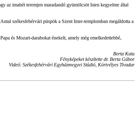
ogy az imahét teremjen maradandó gyümölcsöt Isten kegyelme által
i Antal székesfehérvári püspök a Szent Imre-templomban megáldotta a
Papa és Mozart-darabokat énekelt, amely még emelkedettebbé,
Berta Kata
Fényképeket készítette dr. Berta Gábor
Videó: Székesfehérvári Egyházmegyei Stúdió, Körtvélyes Tivadar