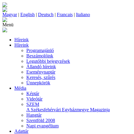
Magyar
|
English
|
Deutsch
|
Francais
|
Italiano
Menü
Híreink
Híreink
Programajánló
Beszámolóink
Legutóbbi bejegyzések
Állandó híreink
Eseménynaptár
Keresés, szűrés
Ünnepkörök
Média
Képtár
Videótár
SZEM
A Székesfehérvári Egyházmegye Magazinja
Hangtár
Szentföld 2008
Napi evangélium
Adattár