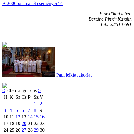
A 2006-os imahét eseményei >>
Érdeklődni lehet:
Bertáné Pintér Katalin
Tel.: 22/510-681
Papi lelkigyakorlat
<
2026. augusztus
>
H
K
Sz
Cs
P
Sz
V
1
2
3
4
5
6
7
8
9
10
11
12
13
14
15
16
17
18
19
20
21
22
23
24
25
26
27
28
29
30