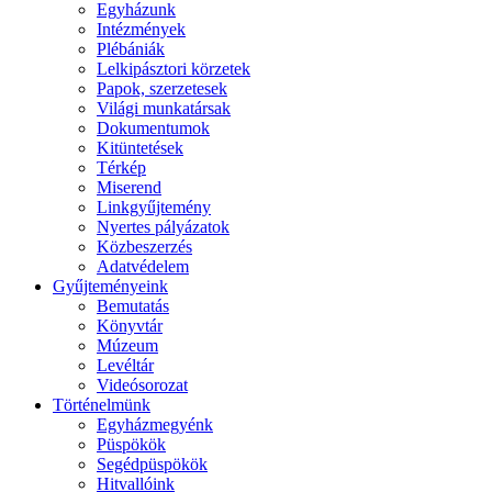
Egyházunk
Intézmények
Plébániák
Lelkipásztori körzetek
Papok, szerzetesek
Világi munkatársak
Dokumentumok
Kitüntetések
Térkép
Miserend
Linkgyűjtemény
Nyertes pályázatok
Közbeszerzés
Adatvédelem
Gyűjteményeink
Bemutatás
Könyvtár
Múzeum
Levéltár
Videósorozat
Történelmünk
Egyházmegyénk
Püspökök
Segédpüspökök
Hitvallóink