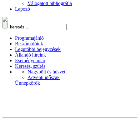
Válogatott bibliográfia
Lapozó
Programajánló
Beszámolóink
Legutóbbi bejegyzések
Állandó híreink
Eseménynaptár
Keresés, szűrés
Nagyböjt és húsvét
Adventi időszak
Ünnepkörök