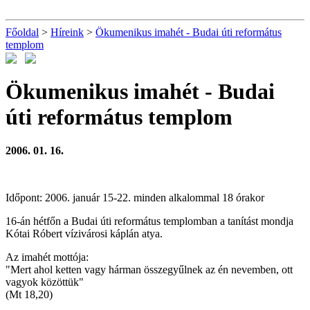
Főoldal
>
Híreink
>
Ökumenikus imahét - Budai úti református
templom
Ökumenikus imahét - Budai
úti református templom
2006. 01. 16.
Időpont: 2006. január 15-22. minden alkalommal 18 órakor
16-án hétfőn a Budai úti református templomban a tanítást mondja
Kótai Róbert vízivárosi káplán atya.
Az imahét mottója:
"Mert ahol ketten vagy hárman összegyűlnek az én nevemben, ott
vagyok közöttük"
(Mt 18,20)