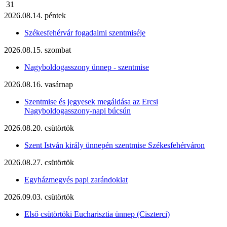
31
2026.08.14. péntek
Székesfehérvár fogadalmi szentmiséje
2026.08.15. szombat
Nagyboldogasszony ünnep - szentmise
2026.08.16. vasárnap
Szentmise és jegyesek megáldása az Ercsi
Nagyboldogasszony-napi búcsún
2026.08.20. csütörtök
Szent István király ünnepén szentmise Székesfehérváron
2026.08.27. csütörtök
Egyházmegyés papi zarándoklat
2026.09.03. csütörtök
Első csütörtöki Eucharisztia ünnep (Ciszterci)