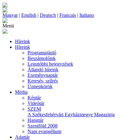
Magyar
|
English
|
Deutsch
|
Francais
|
Italiano
Menü
Híreink
Híreink
Programajánló
Beszámolóink
Legutóbbi bejegyzések
Állandó híreink
Eseménynaptár
Keresés, szűrés
Ünnepkörök
Média
Képtár
Videótár
SZEM
A Székesfehérvári Egyházmegye Magazinja
Hangtár
Szentföld 2008
Napi evangélium
Adattár