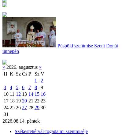
Püspöki szentmise Szent Donát
ünnepén
<
2026. augusztus
>
H
K
Sz
Cs
P
Sz
V
1
2
3
4
5
6
7
8
9
10
11
12
13
14
15
16
17
18
19
20
21
22
23
24
25
26
27
28
29
30
31
2026.08.14. péntek
Székesfehérvár fogadalmi szentmiséje