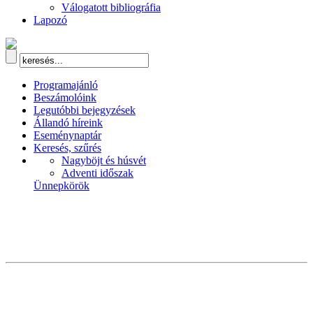
Válogatott bibliográfia
Lapozó
Programajánló
Beszámolóink
Legutóbbi bejegyzések
Állandó híreink
Eseménynaptár
Keresés, szűrés
Nagyböjt és húsvét
Adventi időszak
Ünnepkörök