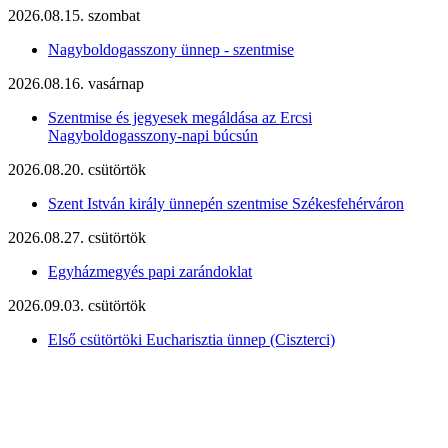
2026.08.15. szombat
Nagyboldogasszony ünnep - szentmise
2026.08.16. vasárnap
Szentmise és jegyesek megáldása az Ercsi
Nagyboldogasszony-napi búcsún
2026.08.20. csütörtök
Szent István király ünnepén szentmise Székesfehérváron
2026.08.27. csütörtök
Egyházmegyés papi zarándoklat
2026.09.03. csütörtök
Első csütörtöki Eucharisztia ünnep (Ciszterci)