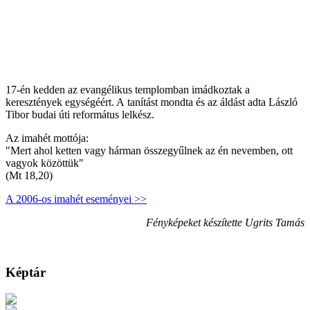
17-én kedden az evangélikus templomban imádkoztak a
keresztények egységéért. A tanítást mondta és az áldást adta László
Tibor budai úti református lelkész.
Az imahét mottója:
"Mert ahol ketten vagy hárman összegyűlnek az én nevemben, ott
vagyok közöttük"
(Mt 18,20)
A 2006-os imahét eseményei >>
Fényképeket készítette Ugrits Tamás
Képtár