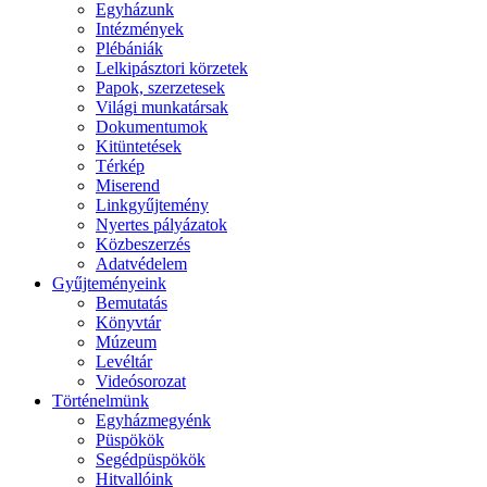
Egyházunk
Intézmények
Plébániák
Lelkipásztori körzetek
Papok, szerzetesek
Világi munkatársak
Dokumentumok
Kitüntetések
Térkép
Miserend
Linkgyűjtemény
Nyertes pályázatok
Közbeszerzés
Adatvédelem
Gyűjteményeink
Bemutatás
Könyvtár
Múzeum
Levéltár
Videósorozat
Történelmünk
Egyházmegyénk
Püspökök
Segédpüspökök
Hitvallóink