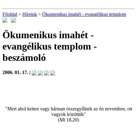
Főoldal
>
Híreink
>
Ökumenikus imahét - evangélikus templom
Ökumenikus imahét -
evangélikus templom
-
beszámoló
2006. 01. 17. |
"Mert ahol ketten vagy hárman összegyűlnek az én nevemben, ott
vagyok közöttük"
(Mt 18,20)