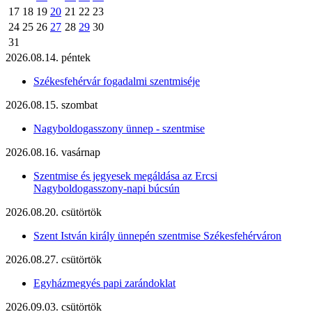
17
18
19
20
21
22
23
24
25
26
27
28
29
30
31
2026.08.14. péntek
Székesfehérvár fogadalmi szentmiséje
2026.08.15. szombat
Nagyboldogasszony ünnep - szentmise
2026.08.16. vasárnap
Szentmise és jegyesek megáldása az Ercsi
Nagyboldogasszony-napi búcsún
2026.08.20. csütörtök
Szent István király ünnepén szentmise Székesfehérváron
2026.08.27. csütörtök
Egyházmegyés papi zarándoklat
2026.09.03. csütörtök