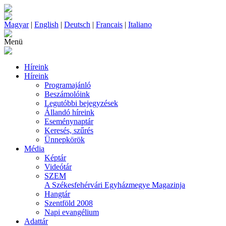
Magyar
|
English
|
Deutsch
|
Francais
|
Italiano
Menü
Híreink
Híreink
Programajánló
Beszámolóink
Legutóbbi bejegyzések
Állandó híreink
Eseménynaptár
Keresés, szűrés
Ünnepkörök
Média
Képtár
Videótár
SZEM
A Székesfehérvári Egyházmegye Magazinja
Hangtár
Szentföld 2008
Napi evangélium
Adattár