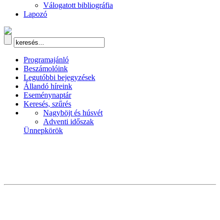
Válogatott bibliográfia
Lapozó
Programajánló
Beszámolóink
Legutóbbi bejegyzések
Állandó híreink
Eseménynaptár
Keresés, szűrés
Nagyböjt és húsvét
Adventi időszak
Ünnepkörök