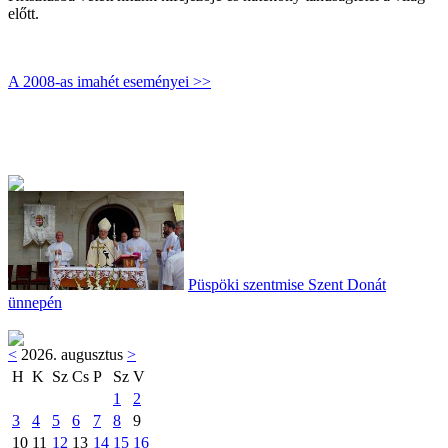
előtt.
A 2008-as imahét eseményei >>
Püspöki szentmise Szent Donát
ünnepén
<
2026. augusztus
>
H
K
Sz
Cs
P
Sz
V
1
2
3
4
5
6
7
8
9
10
11
12
13
14
15
16