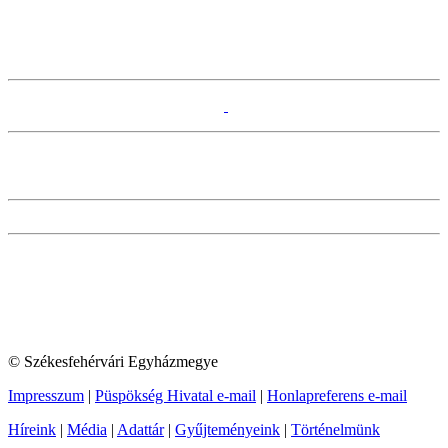
© Székesfehérvári Egyházmegye
Impresszum
|
Püspökség Hivatal e-mail
|
Honlapreferens e-mail
Híreink
|
Média
|
Adattár
|
Gyűjteményeink
|
Történelmünk