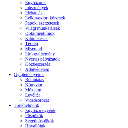
Egyházunk
Intézmények
Plébániák
Lelkipásztori körzetek
Papok, szerzetesek
Világi munkatársak
Dokumentumok
Kitüntetések
Térkép
Miserend
Linkgyűjtemény
Nyertes pályázatok
Közbeszerzés
Adatvédelem
Gyűjteményeink
Bemutatás
Könyvtár
Múzeum
Levéltár
Videósorozat
Történelmünk
Egyházmegyénk
Püspökök
Segédpüspökök
Hitvallóink