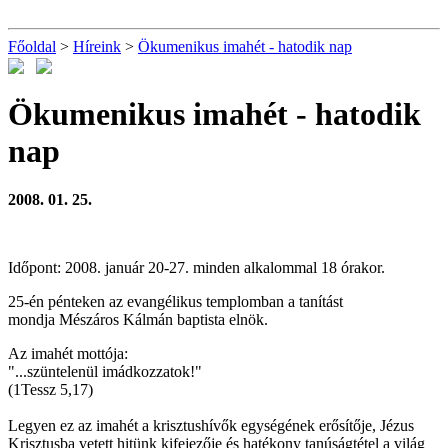
Főoldal
>
Híreink
>
Ökumenikus imahét - hatodik nap
Ökumenikus imahét - hatodik
nap
2008. 01. 25.
Időpont: 2008. január 20-27. minden alkalommal 18 órakor.
25-én pénteken az evangélikus templomban a tanítást
mondja Mészáros Kálmán baptista elnök.
Az imahét mottója:
"...szüntelenül imádkozzatok!"
(1Tessz 5,17)
Legyen ez az imahét a krisztushívők egységének erősítője, Jézus
Krisztusba vetett hitünk kifejezője és hatékony tanúságtétel a világ