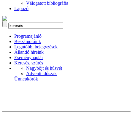
Válogatott bibliográfia
Lapozó
Programajánló
Beszámolóink
Legutóbbi bejegyzések
Állandó híreink
Eseménynaptár
Keresés, szűrés
Nagyböjt és húsvét
Adventi időszak
Ünnepkörök