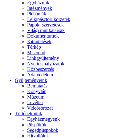
Egyházunk
Intézmények
Plébániák
Lelkipásztori körzetek
Papok, szerzetesek
Világi munkatársak
Dokumentumok
Kitüntetések
Térkép
Miserend
Linkgyűjtemény
Nyertes pályázatok
Közbeszerzés
Adatvédelem
Gyűjteményeink
Bemutatás
Könyvtár
Múzeum
Levéltár
Videósorozat
Történelmünk
Egyházmegyénk
Püspökök
Segédpüspökök
Hitvallóink