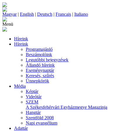
Magyar
|
English
|
Deutsch
|
Francais
|
Italiano
Menü
Híreink
Híreink
Programajánló
Beszámolóink
Legutóbbi bejegyzések
Állandó híreink
Eseménynaptár
Keresés, szűrés
Ünnepkörök
Média
Képtár
Videótár
SZEM
A Székesfehérvári Egyházmegye Magazinja
Hangtár
Szentföld 2008
Napi evangélium
Adattár