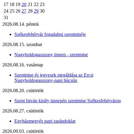
17
18
19
20
21
22
23
24
25
26
27
28
29
30
31
2026.08.14. péntek
Székesfehérvár fogadalmi szentmiséje
2026.08.15. szombat
Nagyboldogasszony ünnep - szentmise
2026.08.16. vasárnap
Szentmise és jegyesek megáldása az Ercsi
Nagyboldogasszony-napi búcsún
2026.08.20. csütörtök
Szent István király ünnepén szentmise Székesfehérváron
2026.08.27. csütörtök
Egyházmegyés papi zarándoklat
2026.09.03. csütörtök