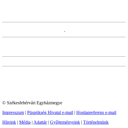
© Székesfehérvári Egyházmegye
Impresszum
|
Püspökség Hivatal e-mail
|
Honlapreferens e-mail
Híreink
|
Média
|
Adattár
|
Gyűjteményeink
|
Történelmünk