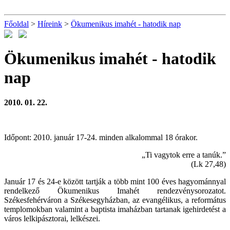
Főoldal
>
Híreink
>
Ökumenikus imahét - hatodik nap
Ökumenikus imahét - hatodik
nap
2010. 01. 22.
Időpont: 2010. január 17-24. minden alkalommal 18 órakor.
„Ti vagytok erre a tanúk.”
(Lk 27,48)
Január 17 és 24-e között tartják a több mint 100 éves hagyománnyal
rendelkező Ökumenikus Imahét rendezvénysorozatot.
Székesfehérváron a Székesegyházban, az evangélikus, a református
templomokban valamint a baptista imaházban tartanak igehirdetést a
város lelkipásztorai, lelkészei.