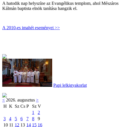
A hatodik nap helyszíne az Evangélikus templom, ahol Mészáros
Kálmán baptista elnök tanítása hangzik el.
A 2010-es imahét eseményei >>
Papi lelkigyakorlat
<
2026. augusztus
>
H
K
Sz
Cs
P
Sz
V
1
2
3
4
5
6
7
8
9
10
11
12
13
14
15
16